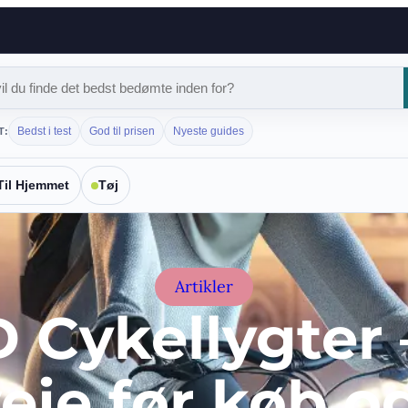
Bedst i test
God til prisen
Nyeste guides
T:
Til Hjemmet
Tøj
Artikler
 Cykellygter 
veje før køb o