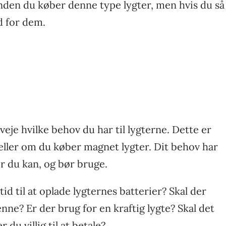
inden du køber denne type lygter, men hvis du så
d for dem.
eje hvilke behov du har til lygterne. Dette er
eller om du køber magnet lygter. Dit behov har
er du kan, og bør bruge.
id til at oplade lygternes batterier? Skal der
nne? Er der brug for en kraftig lygte? Skal det
 du villig til at betale?