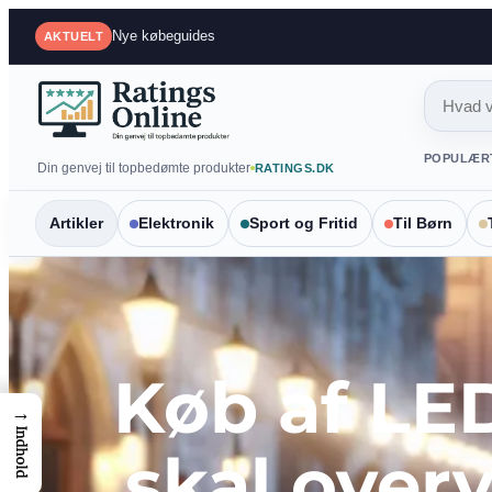
Spring
Mest sammenlignede produkter
AKTUELT
til
indhold
POPULÆR
Din genvej til topbedømte produkter
RATINGS.DK
Artikler
Elektronik
Sport og Fritid
Til Børn
Køb af LED
→
Indhold
skal over