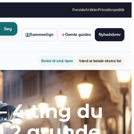
Forside
Artikler
Privatlivspolitik
Søg
Sammenlign
★
Gemte guides
Nyhedsbrev
Bedst til små hjem
Værd at betale ekstra for
– 4 ting du
g 2 grunde