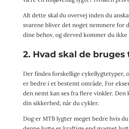
Alt dette skal du overvej inden du anskaf
svarene bliver det noget nemmere for dig
dine behov, og derved kommer du ikke t
2. Hvad skal de bruges t
Der findes forskellige cykellygtetyper, 
er bedre i et bestemt område. For eksem
den nemt kan ses fra flere vinkler. Den k
din sikkerhed, når du cykler.
Dog er MTB lygter meget bedre hvis du 
denne lygte er kraftige end magnet lygt