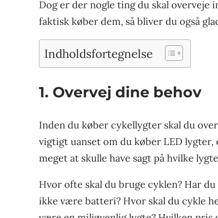
Dog er der nogle ting du skal overveje 
faktisk køber dem, så bliver du også gla
Indholdsfortegnelse
1. Overvej dine behov
Inden du køber cykellygter skal du overv
vigtigt uanset om du køber LED lygter, 
meget at skulle have sagt på hvilke lygt
Hvor ofte skal du bruge cyklen? Har du t
ikke være batteri? Hvor skal du cykle he
være en miljøvenlig lygte? Hvilken pris er