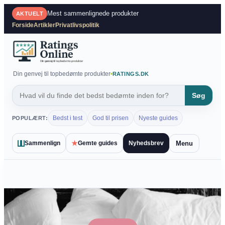
Spring
Mest sammenlignede produkter
AKTUELT
til
Forside
Artikler
Privatlivspolitik
indhold
Din genvej til topbedømte produkter
RATINGS.DK
Søg
Bedst i test
God til prisen
Nyeste guides
POPULÆRT:
★
Menu
Sammenlign
Gemte guides
Nyhedsbrev