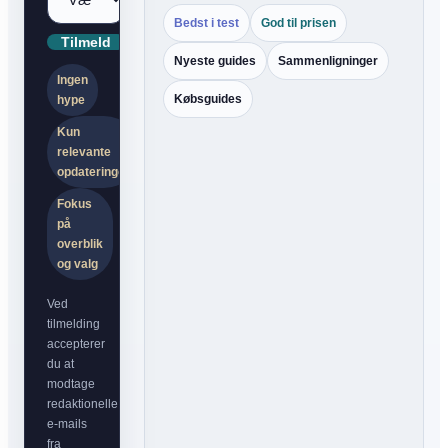
Bedst i test
God til prisen
Tilmeld
Nyeste guides
Sammenligninger
Ingen
Købsguides
hype
Kun
relevante
opdateringer
Fokus
på
overblik
og valg
Ved
tilmelding
accepterer
du at
modtage
redaktionelle
e-mails
fra