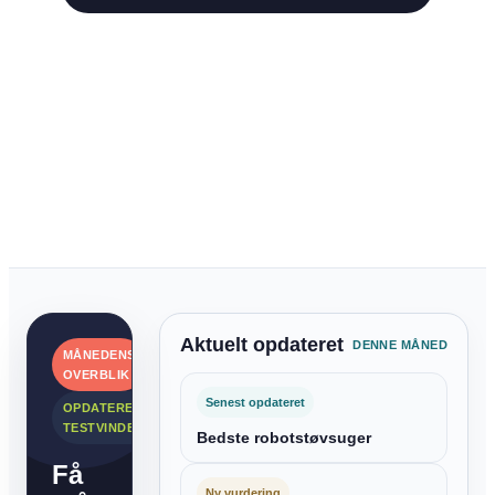
Aktuelt opdateret
DENNE MÅNED
MÅNEDENS
OVERBLIK
Senest opdateret
OPDATEREDE
TESTVINDERE
Bedste robotstøvsuger
Få
Ny vurdering