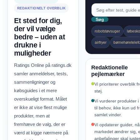
REDAKTIONELT OVERBLIK
Et sted for dig,
Søg
der vil vælge
robotstøvsuger
løbesk
bedre – uden at
airfryer
børnehøretelef
drukne i
muligheder
Ratings Online på ratings.dk
Redaktionelle
samler anmeldelser, tests,
pejlemærker
sammenligninger og
Vi prioriterer overblik f
købsguides i et mere
støj.
overskueligt format. Målet
Vi vurderer produkter i
er ikke at vise flest mulige
til behov, ikke kun ud f
samlet vinder.
produkter, men at
fremhæve de valg, der er
Vi opdaterer guider, nå
markedet ændrer sig, e
værd at kigge nærmere på
anbefalinger skal juste