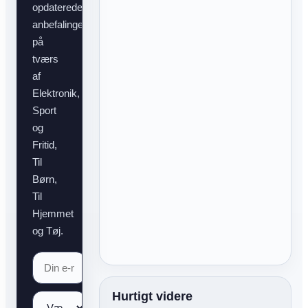
opdaterede
anbefalinger
på
tværs
af
Elektronik,
Sport
og
Fritid,
Til
Børn,
Til
Hjemmet
og Tøj.
Hurtigt videre