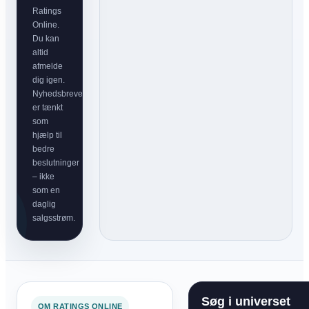
Ratings
Online.
Du kan
altid
afmelde
dig igen.
Nyhedsbrevet
er tænkt
som
hjælp til
bedre
beslutninger
– ikke
som en
daglig
salgsstrøm.
Søg i universet
OM RATINGS ONLINE