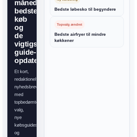
månedens
bedste
Bedste løbesko til begyndere
køb
Topvalg ændret
og
de
Bedste airfryer til mindre
køkkener
vigtigste
guide-
opdateringer
Et kort,
redaktionelt
nyhedsbrev
med
topbedømte
valg,
nye
købsguides
og