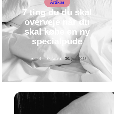
Artikler
7 ting du du skal
overveje når du
skal købe en ny
specialpude
30. juni 2023
Artikel
Opdateret: