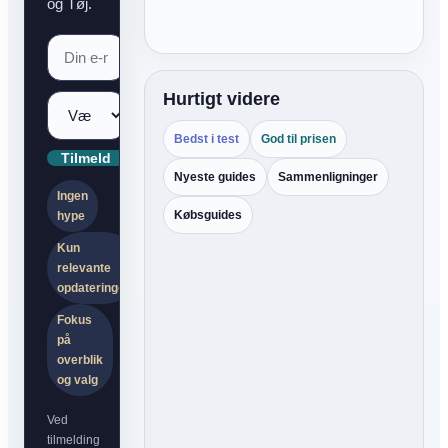
og Tøj.
Hurtigt videre
Bedst i test
God til prisen
Tilmeld
Nyeste guides
Sammenligninger
Ingen
Købsguides
hype
Kun
relevante
opdateringer
Fokus
på
overblik
og valg
Ved
tilmelding