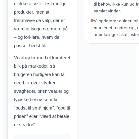
er ikke at vise flest mulige
til behov, ikke kun ud f
samlet vinder.
produkter, men at
fremhæve de valg, der er
Vi opdaterer guider, nå
markedet ændrer sig, e
værd at kigge nærmere på
anbefalinger skal juste
– og forklare, hvem de
passer bedst til.
Vi arbejder med et kurateret
blik på markedet, så
brugeren hurtigere kan få
overblik over styrker,
svagheder, prisniveauer og
typiske behov som fx
“bedst til små hjem”, “god til
prisen” eller “værd at betale
ekstra for”.