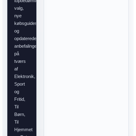
topbedømte
valg,
nye
købsguides
og
opdaterede
anbefalinger
på
tværs
af
Elektronik,
Sport
og
Fritid,
Til
Børn,
Til
Hjemmet