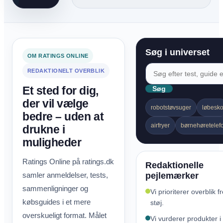
Søg i universet
OM RATINGS ONLINE
REDAKTIONELT OVERBLIK
Et sted for dig,
Søg
der vil vælge
robotstøvsuger
løbesk
bedre – uden at
airfryer
børnehøretelef
drukne i
muligheder
Ratings Online på ratings.dk
Redaktionelle
samler anmeldelser, tests,
pejlemærker
sammenligninger og
Vi prioriterer overblik f
købsguides i et mere
støj.
overskueligt format. Målet
Vi vurderer produkter i