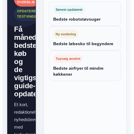
OVERBLIK
Senest opdateret
OPDATEREDE
TESTVINDERE
Bedste robotstøvsuger
Få
Ny vurdering
månedens
bedste
Bedste løbesko til begyndere
køb
Topvalg ændret
og
de
Bedste airfryer til mindre
køkkener
vigtigste
guide-
opdateringer
Et kort,
redaktionelt
nyhedsbrev
med