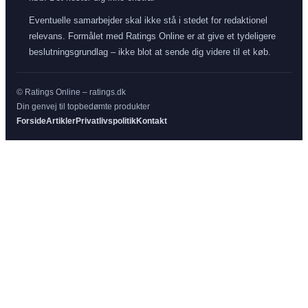
Eventuelle samarbejder skal ikke stå i stedet for redaktionel
relevans. Formålet med Ratings Online er at give et tydeligere
beslutningsgrundlag – ikke blot at sende dig videre til et køb.
© Ratings Online – ratings.dk
Din genvej til topbedømte produkter
Forside
Artikler
Privatlivspolitik
Kontakt