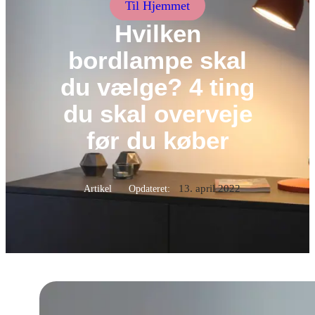
Til Hjemmet
Hvilken
bordlampe skal
du vælge? 4 ting
du skal overveje
før du køber
13. april 2022
Artikel
Opdateret: