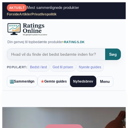
Spring
Mest sammenlignede produkter
AKTUELT
til
Forside
Artikler
Privatlivspolitik
indhold
Din genvej til topbedømte produkter
RATINGS.DK
Søg
Bedst i test
God til prisen
Nyeste guides
POPULÆRT:
★
Menu
Sammenlign
Gemte guides
Nyhedsbrev