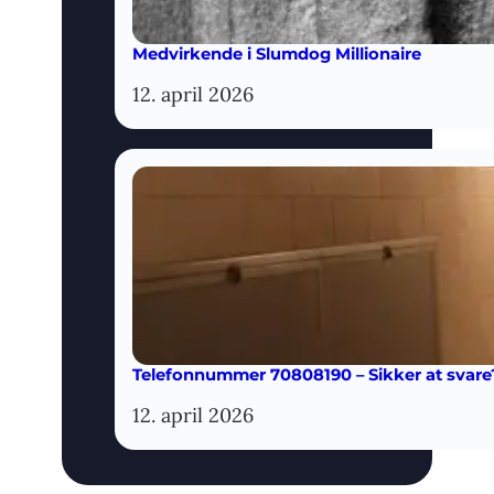
Medvirkende i Slumdog Millionaire
12. april 2026
Telefonnummer 70808190 – Sikker at svare
12. april 2026