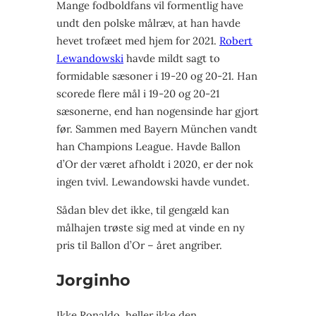
Mange fodboldfans vil formentlig have
undt den polske målræv, at han havde
hevet trofæet med hjem for 2021.
Robert
Lewandowski
havde mildt sagt to
formidable sæsoner i 19-20 og 20-21. Han
scorede flere mål i 19-20 og 20-21
sæsonerne, end han nogensinde har gjort
før. Sammen med Bayern München vandt
han Champions League. Havde Ballon
d’Or der været afholdt i 2020, er der nok
ingen tvivl. Lewandowski havde vundet.
Sådan blev det ikke, til gengæld kan
målhajen trøste sig med at vinde en ny
pris til Ballon d’Or – året angriber.
Jorginho
Ikke Ronaldo, heller ikke den