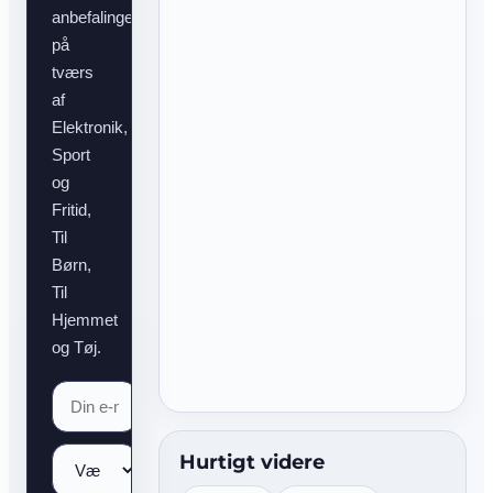
anbefalinger
på
tværs
af
Elektronik,
Sport
og
Fritid,
Til
Børn,
Til
Hjemmet
og Tøj.
Hurtigt videre