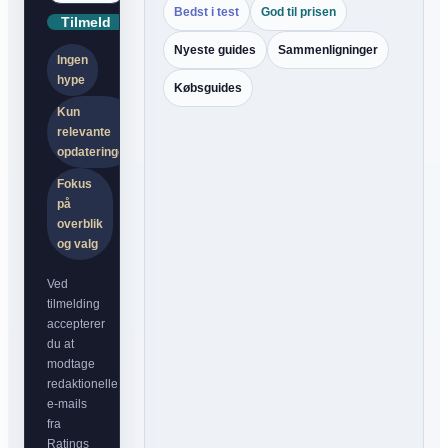
Bedst i test
God til prisen
Tilmeld
Nyeste guides
Sammenligninger
Ingen
hype
Købsguides
Kun
relevante
opdateringer
Fokus
på
overblik
og valg
Ved
tilmelding
accepterer
du at
modtage
redaktionelle
e-mails
fra
Ratings