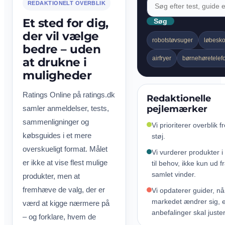
REDAKTIONELT OVERBLIK
Et sted for dig,
Søg
der vil vælge
robotstøvsuger
løbesk
bedre – uden
airfryer
børnehøretelef
at drukne i
muligheder
Ratings Online på ratings.dk
Redaktionelle
pejlemærker
samler anmeldelser, tests,
sammenligninger og
Vi prioriterer overblik f
købsguides i et mere
støj.
overskueligt format. Målet
Vi vurderer produkter i
er ikke at vise flest mulige
til behov, ikke kun ud f
samlet vinder.
produkter, men at
fremhæve de valg, der er
Vi opdaterer guider, nå
markedet ændrer sig, e
værd at kigge nærmere på
anbefalinger skal juste
– og forklare, hvem de