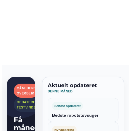
Aktuelt opdateret
MÅNEDENS
DENNE MÅNED
OVERBLIK
OPDATEREDE
Senest opdateret
TESTVINDERE
Bedste robotstøvsuger
Få
månedens
Ny vurdering