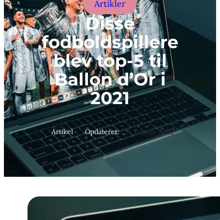
Artikler
Disse
fodboldspillere
blev top-5 til
Ballon d’Or i
2021
Artikel
Opdateret:
17. januar 2022