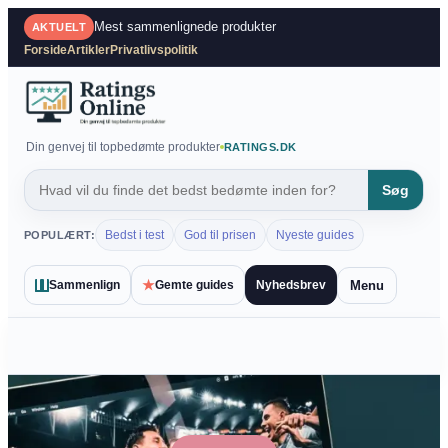
Spring
Mest sammenlignede produkter
AKTUELT
til
Forside
Artikler
Privatlivspolitik
indhold
Din genvej til topbedømte produkter
RATINGS.DK
Søg
Bedst i test
God til prisen
Nyeste guides
POPULÆRT:
★
Menu
Sammenlign
Gemte guides
Nyhedsbrev