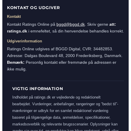
KONTAKT OG UDGIVER
Kontakt
Kontakt Ratings Online på
bggd@bggd.dk
. Skriv gerne
att:
ratings.dk
i emnefeltet, så din henvendelse behandles korrekt.
Udgiverinformation
Ratings Online udgives af BGGD Digital, CVR: 34482853.
Adresse: Dalgas Boulevard 48, 2000 Frederiksberg, Danmark.
Bemærk:
Personlig kontakt eller fremmøde på adressen er
ikke mulig.
VIGTIG INFORMATION
Indholdet på ratings.dk er vejledende og redaktionelt
bearbejdet. Vurderinger, anbefalinger, rangeringer og “bedst til”-
mærkninger er udtryk for en samlet redaktionel vurdering
baseret på tilgængelige data, anmeldelser, specifikationer,
markedsoverblik og relevante brugsscenarier. Oplysninger kan
ændre sig over tid, og produkter kan blive opdateret, udgå eller