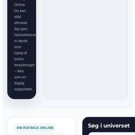
Online.
Du kan
altid
afmelde
dig igen.
Nyhedsbrevet
er tænkt
som
hjælp til
bedre
beslutninger
– ikke
som en
daglig
salgsstrøm.
Søg i universet
OM RATINGS ONLINE