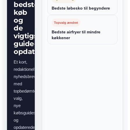
bedste
Bedste løbesko til begyndere
køb
og
Topvalg ændret
de
Bedste airfryer til mindre
vigtigste
køkkener
guide-
opdateringer
Et kort,
redaktionelt
nyhedsbrev
med
topbedømte
valg,
nye
købsguides
og
opdaterede