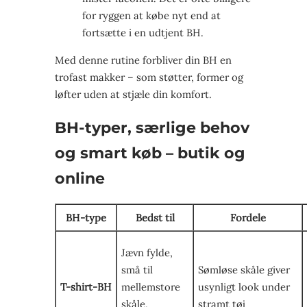
for ryggen at købe nyt end at
fortsætte i en udtjent BH.
Med denne rutine forbliver din BH en
trofast makker – som støtter, former og
løfter uden at stjæle din komfort.
BH-typer, særlige behov
og smart køb – butik og
online
BH-type
Bedst til
Fordele
Jævn fylde,
små til
Sømløse skåle giver
T-shirt-BH
mellemstore
usynligt look under
skåle,
stramt tøj