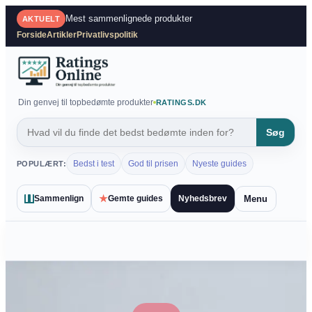
Spring
Mest sammenlignede produkter
AKTUELT
til
Forside
Artikler
Privatlivspolitik
indhold
Din genvej til topbedømte produkter
RATINGS.DK
Søg
Bedst i test
God til prisen
Nyeste guides
POPULÆRT:
★
Menu
Sammenlign
Gemte guides
Nyhedsbrev