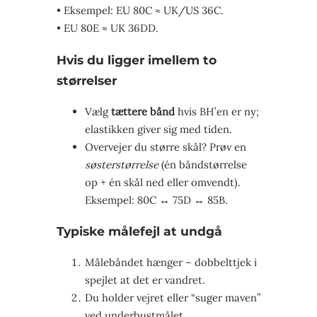
• Eksempel: EU 80C ≈ UK/US 36C.
• EU 80E ≈ UK 36DD.
Hvis du ligger imellem to
størrelser
Vælg
tættere bånd
hvis BH’en er ny;
elastikken giver sig med tiden.
Overvejer du større skål? Prøv en
søsterstørrelse
(én båndstørrelse
op + én skål ned eller omvendt).
Eksempel: 80C ↔ 75D ↔ 85B.
Typiske målefejl at undgå
Målebåndet hænger – dobbelttjek i
spejlet at det er vandret.
Du holder vejret eller “suger maven”
ved underbustmålet.