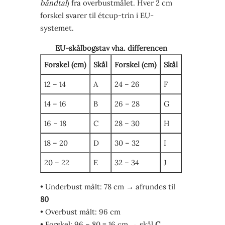
båndtal
) fra overbustmålet. Hver 2 cm
forskel svarer til étcup-trin i EU-
systemet.
EU-skålbogstav vha. differencen
Forskel (cm)
Skål
Forskel (cm)
Skål
12 – 14
A
24 – 26
F
14 – 16
B
26 – 28
G
16 – 18
C
28 – 30
H
18 – 20
D
30 – 32
I
20 – 22
E
32 – 34
J
• Underbust målt: 78 cm → afrundes til
80
• Overbust målt: 96 cm
• Forskel: 96 – 80 = 16 cm → skål
C