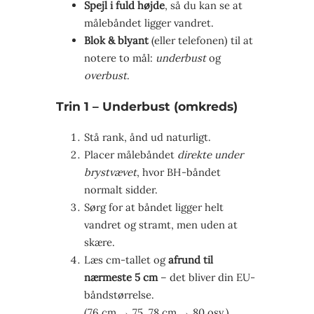
Spejl i fuld højde
, så du kan se at
målebåndet ligger vandret.
Blok & blyant
(eller telefonen) til at
notere to mål:
underbust
og
overbust
.
Trin 1 – Underbust (omkreds)
Stå rank, ånd ud naturligt.
Placer målebåndet
direkte under
brystvævet
, hvor BH-båndet
normalt sidder.
Sørg for at båndet ligger helt
vandret og stramt, men uden at
skære.
Læs cm-tallet og
afrund til
nærmeste 5 cm
– det bliver din EU-
båndstørrelse.
(76 cm → 75, 78 cm → 80 osv.)