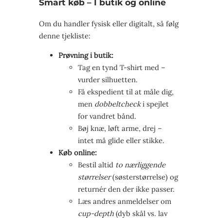
Smart køb – I butik og online
Om du handler fysisk eller digitalt, så følg
denne tjekliste:
Prøvning i butik:
Tag en tynd T-shirt med –
vurder silhuetten.
Få ekspedient til at måle dig,
men
dobbeltcheck
i spejlet
for vandret bånd.
Bøj knæ, løft arme, drej –
intet må glide eller stikke.
Køb online:
Bestil altid
to nærliggende
størrelser
(søsterstørrelse) og
returnér den der ikke passer.
Læs andres anmeldelser om
cup-depth
(dyb skål vs. lav