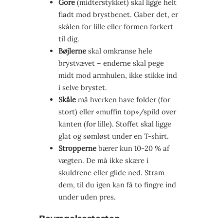
Gore
(midterstykket) skal ligge helt
fladt mod brystbenet. Gaber det, er
skålen for lille eller formen forkert
til dig.
Bøjlerne
skal omkranse hele
brystvævet – enderne skal pege
midt mod armhulen, ikke stikke ind
i selve brystet.
Skåle
må hverken have folder (for
stort) eller «muffin top»/spild over
kanten (for lille). Stoffet skal ligge
glat og sømløst under en T-shirt.
Stropperne
bærer kun 10-20 % af
vægten. De må ikke skære i
skuldrene eller glide ned. Stram
dem, til du igen kan få to fingre ind
under uden pres.