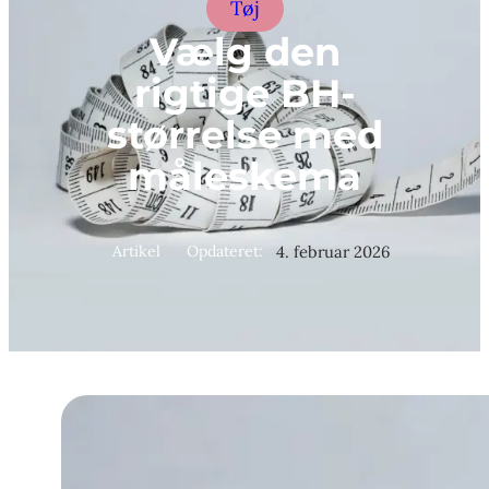
Tøj
Vælg den
rigtige BH-
størrelse med
måleskema
Artikel
Opdateret:
4. februar 2026