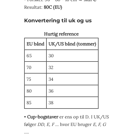
Resultat:
80C (EU)
Konvertering til uk og us
Hurtig reference
EU bånd
UK/US bånd (tommer)
65
30
70
32
75
34
80
36
85
38
•
Cup-bogstaver
er ens op til D. I UK/US
følger
DD, E, F …
hvor EU bruger
E, F, G
…
.