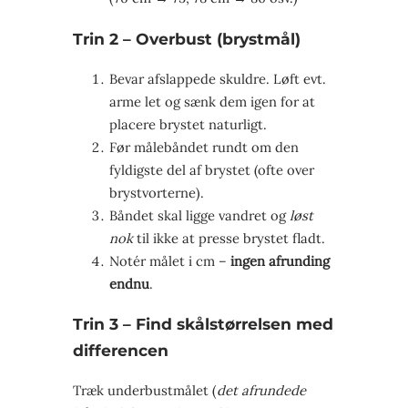
Trin 2 – Overbust (brystmål)
Bevar afslappede skuldre. Løft evt.
arme let og sænk dem igen for at
placere brystet naturligt.
Før målebåndet rundt om den
fyldigste del af brystet (ofte over
brystvorterne).
Båndet skal ligge vandret og
løst
nok
til ikke at presse brystet fladt.
Notér målet i cm –
ingen afrunding
endnu
.
Trin 3 – Find skålstørrelsen med
differencen
Træk underbustmålet (
det afrundede