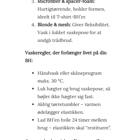
Microfiber & spacer-foam:
Hurtigtørrende, holder formen,
ideelt til T-shirt-BH’er.
Blonde & mesh:
Giver fleksibilitet.
Vask i
lukket vaskepose
for at
undgå trådbrud.
Vaske­regler, der forlænger livet på din
BH:
Håndvask eller skåne­program
maks. 30 °C.
Luk hægter og brug vaskepose, så
bøjler ikke hægter sig fast.
Aldrig tørretumbler – varmen
ødelægger elastikken.
Lad BH’en hvile 24 timer mellem
brug – elastikken skal “restituere”.