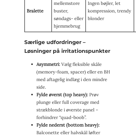
mellemstore
Ingen bøjler, let
Bralette
buster,
kompression, trendy
søndags- eller
blonder
hjemmebrug
Særlige udfordringer –
Løsninger på irritationspunkter
Asymmetri:
Vælg fleksible skåle
(memory-foam, spacer) eller en BH
med aftagelig indlæg i den mindre
side.
Fylde øverst (top heavy):
Prøv
plunge eller full coverage med
stræk­blonde i øverste panel –
forhindrer “quad-boob”.
Fylde nederst (bottom heavy):
Balconette eller halvskål løfter