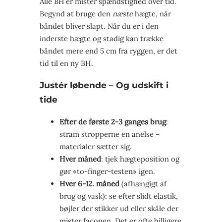
Alle BH’er mister spændstighed over tid.
Begynd at bruge den
næste
hægte, når
båndet bliver slapt. Når du er i den
inderste hægte og stadig kan trække
båndet mere end 5 cm fra ryggen, er det
tid til en ny BH.
Justér løbende – Og udskift i
tide
Efter de første 2-3 ganges brug
:
stram stropperne en anelse –
materialer sætter sig.
Hver måned
: tjek hægteposition og
gør «to-finger-testen» igen.
Hver 6-12. måned
(afhængigt af
brug og vask): se efter slidt elastik,
bøjler der stikker ud eller skåle der
mister faconen. Det er ofte billigere