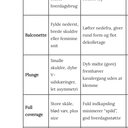
hverdagsbrug
Fylde nederst,
Løfter nedefra, giver
brede skuldre
Balconette
rund form og flot
eller feminine
dekolletage
snit
Smalle
Dyb midte (gore)
skuldre, dybe
fremhæver
Plunge
V-
kavalergang uden at
udskæringer,
klemme
let asymmetri
Store skåle,
Fuld indkapsling
Full
blød væv, plus
minimerer “spild”,
coverage
size
god hverdagsstøtte