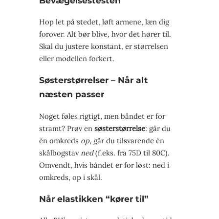
Bevægelsestesten
Hop let på stedet, løft armene, læn dig
forover. Alt bør blive, hvor det hører til.
Skal du justere konstant, er størrelsen
eller modellen forkert.
Søsterstørrelser – Når alt
næsten passer
Noget føles rigtigt, men båndet er for
stramt? Prøv en
søsterstørrelse
: går du
én omkreds
op
, går du tilsvarende én
skålbogstav
ned
(f.eks. fra 75D til 80C).
Omvendt, hvis båndet er for løst: ned i
omkreds, op i skål.
Når elastikken “kører til”