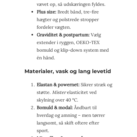
vævet op, så udskæringen fyldes.
Plus size:
Bredt bånd, tre-fire
hægter og polstrede stropper
fordeler vægten.
Graviditet & postpartum:
Vælg
extender i ryggen, OEKO-TEX
bomuld og klip-down system med
én hånd.
Materialer, vask og lang levetid
Elastan & powernet:
Sikrer stræk og
støtte.
Mister
elasticitet ved
skylning over 40 °C.
Bomuld & modal:
Åndbart til
hverdag og amning – men tørrer
langsomt, så skift oftere efter
sport.