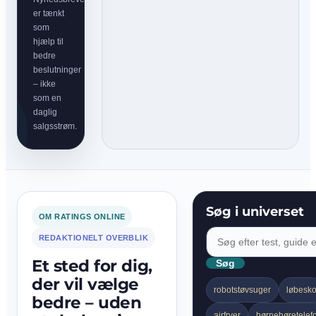
er tænkt
som
hjælp til
bedre
beslutninger
– ikke
som en
daglig
salgsstrøm.
Søg i universet
OM RATINGS ONLINE
REDAKTIONELT OVERBLIK
Et sted for dig,
Søg
der vil vælge
robotstøvsuger
løbesk
bedre – uden
airfryer
børnehøretelef