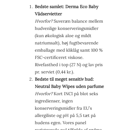
Bedste samlet: Derma Eco Baby
Vådservietter
Hvorfor?
Suveræn balance mellem
hudvenlige konserveringsmidler
(kun økologisk aloe og mildt
natriumsalt), høj fugtbevarende
emballage med kliklåg samt 100 %
FSC-certificeret viskose.
Rivefasthed i top (27 N) og lav pris
pr. serviet (0,44 kr.).
Bedste til meget sensitiv hud:
Neutral Baby Wipes uden parfume
Hvorfor?
Kort INCI på blot seks
ingredienser, ingen
konserveringsmidler fra EU’s
allergiliste og pH på 5,5 tæt på
hudens egen. Vores panel
registrerede nul tilfælde af rødme