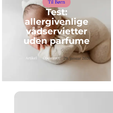
Til Børn
Test:
allergivenlige
vådservietter
uden parfume
Artikel
Opdateret:
29. januar 2026