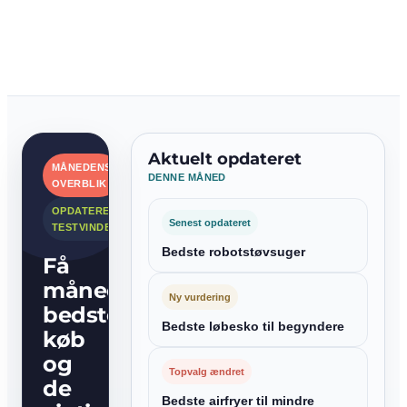
Aktuelt opdateret
MÅNEDENS
DENNE MÅNED
OVERBLIK
OPDATEREDE
Senest opdateret
TESTVINDERE
Bedste robotstøvsuger
Få
månedens
Ny vurdering
bedste
Bedste løbesko til begyndere
køb
og
Topvalg ændret
de
Bedste airfryer til mindre