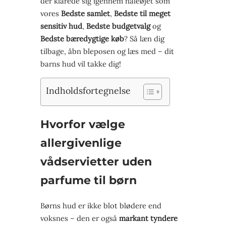
der klarede sig igennem nåleøjet som
vores
Bedste samlet
,
Bedste til meget
sensitiv hud
,
Bedste budgetvalg
og
Bedste bæredygtige køb
? Så læn dig
tilbage, åbn bleposen og læs med – dit
barns hud vil takke dig!
Indholdsfortegnelse
Hvorfor vælge
allergivenlige
vådservietter uden
parfume til børn
Børns hud er ikke blot blødere end
voksnes – den er også
markant tyndere