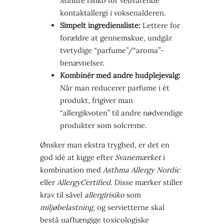
Mindre risiko for vedvarende
kontaktallergi i voksenalderen.
Simpelt ingrediensliste:
Lettere for
forældre at gennemskue, undgår
tvetydige “parfume”/“aroma”-
benævnelser.
Kombinér med andre hudplejevalg:
Når man reducerer parfume i ét
produkt, frigiver man
“allergikvoten” til andre nødvendige
produkter som solcreme.
Ønsker man ekstra tryghed, er det en
god idé at kigge efter
Svanemærket
i
kombination med
Asthma Allergy Nordic
eller
AllergyCertified
. Disse mærker stiller
krav til såvel
allergirisiko
som
miljøbelastning
, og servietterne skal
bestå uafhængige toxicologiske