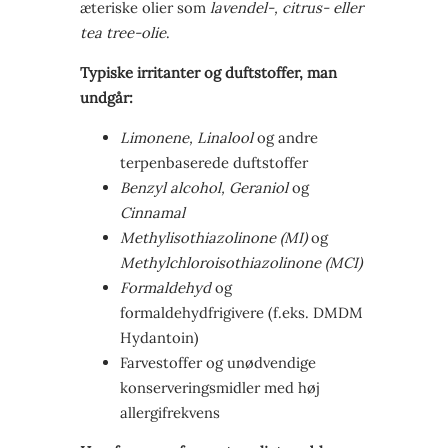
æteriske olier som
lavendel-, citrus- eller
tea tree-olie
.
Typiske irritanter og duftstoffer, man
undgår:
Limonene, Linalool
og andre
terpenbaserede duftstoffer
Benzyl alcohol, Geraniol
og
Cinnamal
Methylisothiazolinone (MI)
og
Methylchloroisothiazolinone (MCI)
Formaldehyd
og
formaldehydfrigivere (f.eks. DMDM
Hydantoin)
Farvestoffer og unødvendige
konserveringsmidler med høj
allergifrekvens