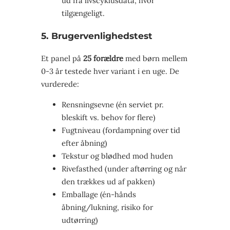
ud fra livscyklusdata, hvor
tilgængeligt.
5. Brugervenlighedstest
Et panel på
25 forældre
med børn mellem
0-3 år testede hver variant i en uge. De
vurderede:
Rensningsevne (én serviet pr.
bleskift vs. behov for flere)
Fugtniveau (fordampning over tid
efter åbning)
Tekstur og blødhed mod huden
Rivefasthed (under aftørring og når
den trækkes ud af pakken)
Emballage (én-hånds
åbning/lukning, risiko for
udtørring)