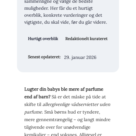
sammenligne og vælge de bedste
muligheder. Her får du et hurtigt
overblik, konkrete vurderinger og det
vigtigste, du skal vide, før du går videre.
Hurtigt overblik
Redaktionelt kurateret
29. januar 2026
Senest opdateret:
Lugter din babys ble mere af parfume
end af barn?
Så er det måske på tide at
skifte til
allergivenlige vådservietter uden
parfume
. Små børns hud er tyndere,
mere gennemtrængelig – og langt mindre
tilgivende over for unødvendige
kemikalier – end voksnes. Alligevel er