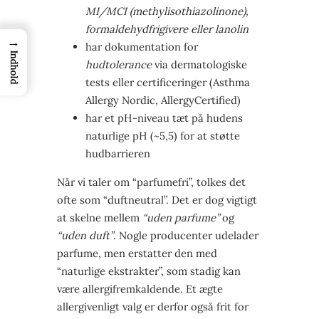
MI/MCI (methylisothiazolinone),
formaldehydfrigivere eller lanolin
→
har dokumentation for
Indhold
hudtolerance
via dermatologiske
tests eller certificeringer (Asthma
Allergy Nordic, AllergyCertified)
har et pH-niveau tæt på hudens
naturlige pH (~5,5) for at støtte
hudbarrieren
Når vi taler om “parfumefri”, tolkes det
ofte som “duftneutral”. Det er dog vigtigt
at skelne mellem
“uden parfume”
og
“uden duft”
. Nogle producenter udelader
parfume, men erstatter den med
“naturlige ekstrakter”, som stadig kan
være allergifremkaldende. Et ægte
allergivenligt valg er derfor også frit for