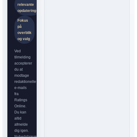
relevante
opdateringer
Fokus
på
overblik
og valg
Ved
tilmelding
accepterer
du at
modtage
redaktionelle
e-mails
fra
Ratings
Online.
Du kan
altid
afmelde
dig igen.
Nyhedsbrevet