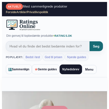
Spring
Mest sammenlignede produkter
AKTUELT
til
Forside
Artikler
Privatlivspolitik
indhold
Din genvej til topbedømte produkter
RATINGS.DK
Søg
Bedst i test
God til prisen
Nyeste guides
POPULÆRT:
★
Menu
Sammenlign
Gemte guides
Nyhedsbrev