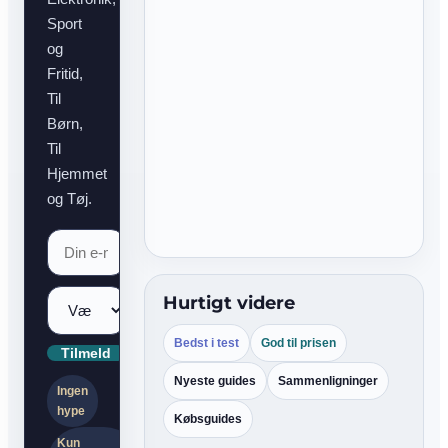
Sport
og
Fritid,
Til
Børn,
Til
Hjemmet
og Tøj.
Hurtigt videre
Bedst i test
God til prisen
Tilmeld
Nyeste guides
Sammenligninger
Ingen
hype
Købsguides
Kun