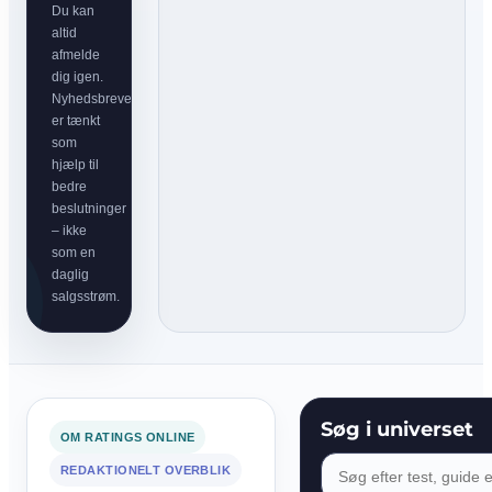
Du kan
altid
afmelde
dig igen.
Nyhedsbrevet
er tænkt
som
hjælp til
bedre
beslutninger
– ikke
som en
daglig
salgsstrøm.
Søg i universet
OM RATINGS ONLINE
REDAKTIONELT OVERBLIK