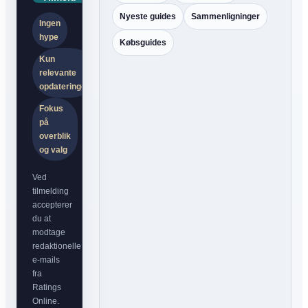
Nyeste guides
Sammenligninger
Ingen
hype
Købsguides
Kun
relevante
opdateringer
Fokus
på
overblik
og valg
Ved
tilmelding
accepterer
du at
modtage
redaktionelle
e-mails
fra
Ratings
Online.