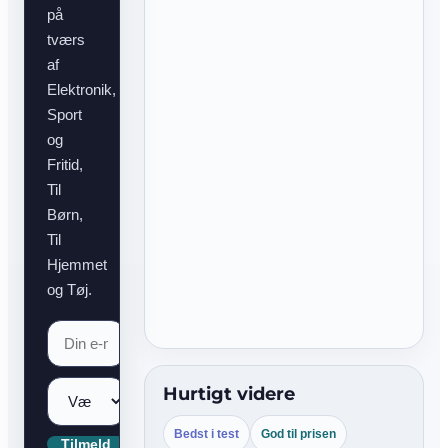
på
tværs
af
Elektronik,
Sport
og
Fritid,
Til
Børn,
Til
Hjemmet
og Tøj.
Hurtigt videre
Bedst i test
God til prisen
Tilmeld