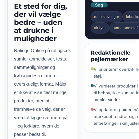
Et sted for dig,
Søg
der vil vælge
robotstøvsuger
løbesk
bedre – uden
airfryer
børnehøretelef
at drukne i
muligheder
Ratings Online på ratings.dk
Redaktionelle
pejlemærker
samler anmeldelser, tests,
sammenligninger og
Vi prioriterer overblik f
købsguides i et mere
støj.
overskueligt format. Målet
Vi vurderer produkter i
er ikke at vise flest mulige
til behov, ikke kun ud f
samlet vinder.
produkter, men at
fremhæve de valg, der er
Vi opdaterer guider, nå
markedet ændrer sig, e
værd at kigge nærmere på
anbefalinger skal juste
– og forklare, hvem de
passer bedst til.