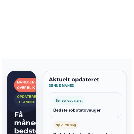
Aktuelt opdateret
MÅNEDENS
DENNE MÅNED
OVERBLIK
OPDATEREDE
Senest opdateret
TESTVINDERE
Bedste robotstøvsuger
Få
månedens
Ny vurdering
bedste