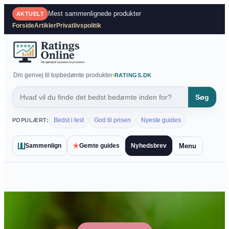
Spring
Mest sammenlignede produkter
AKTUELT
til
Forside
Artikler
Privatlivspolitik
indhold
Din genvej til topbedømte produkter
RATINGS.DK
Søg
Bedst i test
God til prisen
Nyeste guides
POPULÆRT:
★
Menu
Sammenlign
Gemte guides
Nyhedsbrev