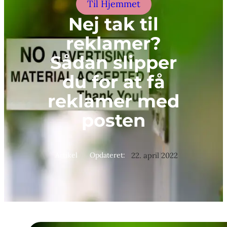
Til Hjemmet
Nej tak til
reklamer?
Sådan slipper
du for at få
reklamer med
posten
Artikel
Opdateret:
22. april 2022