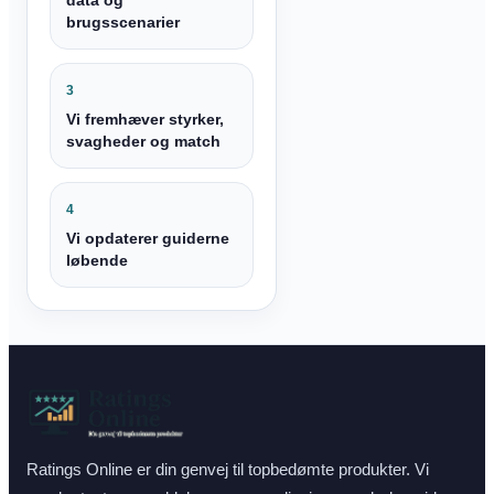
brugsscenarier
3
Vi fremhæver styrker,
svagheder og match
4
Vi opdaterer guiderne
løbende
Ratings Online er din genvej til topbedømte produkter. Vi