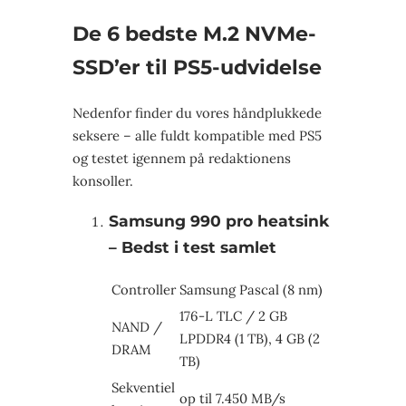
De 6 bedste M.2 NVMe-
SSD’er til PS5-udvidelse
Nedenfor finder du vores håndplukkede
seksere – alle fuldt kompatible med PS5
og testet igennem på redaktionens
konsoller.
Samsung 990 pro heatsink
– Bedst i test samlet
Controller
Samsung Pascal (8 nm)
176-L TLC / 2 GB
NAND /
LPDDR4 (1 TB), 4 GB (2
DRAM
TB)
Sekventiel
op til 7.450 MB/s