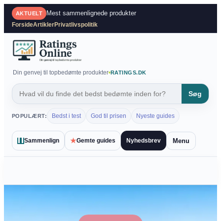
Spring
Mest sammenlignede produkter
AKTUELT
til
Forside
Artikler
Privatlivspolitik
indhold
Din genvej til topbedømte produkter
RATINGS.DK
Søg
Bedst i test
God til prisen
Nyeste guides
POPULÆRT:
★
Menu
Sammenlign
Gemte guides
Nyhedsbrev