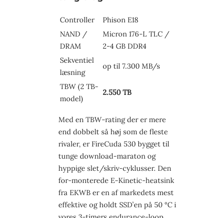
Controller
Phison E18
NAND /
Micron 176-L TLC /
DRAM
2-4 GB DDR4
Sekventiel
op til 7.300 MB/s
læsning
TBW (2 TB-
2.550 TB
model)
Med en TBW-rating der er mere
end dobbelt så høj som de fleste
rivaler, er FireCuda 530 bygget til
tunge download-maraton og
hyppige slet/skriv-cyklusser. Den
for-monterede E-Kinetic-heatsink
fra EKWB er en af markedets mest
effektive og holdt SSD’en på 50 °C i
vores 3-timers endurance-loop.