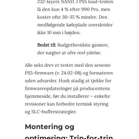
232-layers NAND. I PS5 load-testen
lå den kun 4 % efter 990 Pro, men
koster ofte 30-35 % mindre. Den
medfølgende køleplade overskrider
ikke 10 mm i højden.
Bedst til:
Budgetbevidste gamere,
der nægter at ofre reel ydelse.
Alle seks drev er testet med den seneste
PS5-firmware (v. 24.02-08) og formateres
uden advarsler. Husk stadig at tjekke for
firmwareopdateringer på producentens
hjemmeside, før du installerer – enkelte
revisioner kan forbedre termisk styring
og SLC-bufferstrategier.
Montering og
optimering: Trin-for-trin