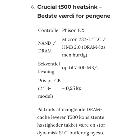
Crucial t500 heatsink –
Bedste værdi for pengene
Controller
Phison E25
Micron 232-L TLC /
NAND /
HMB 2.0 (DRAM-løs
DRAM
men hurtig)
Sekventiel
op til 7.400 MB/s
læsning
Pris pr. GB
(2 TB-
≈ 0,55 kr.
model)
På trods af manglende DRAM-
cache leverer T500 konsistente
hastigheder takket være en stor
dynamisk SLC-buffer og nyeste