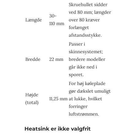
Skrue­hullet sidder
ved 80 mm; længder
30-
Længde
over 80 kræver
110 mm
forlænget
afstandsstykke.
Passer i
skinnesystemet;
Bredde
22 mm
bredere modeller
går ikke ned i
sporet.
For høj køleplade
gør dækslet umuligt
Højde
11,25 mm
at lukke, hvilket
(total)
forringer
luftstrømmen.
Heatsink er ikke valgfrit