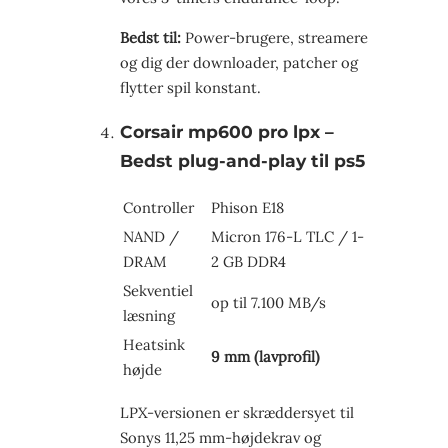
Bedst til:
Power-brugere, streamere
og dig der downloader, patcher og
flytter spil konstant.
Corsair mp600 pro lpx –
Bedst plug-and-play til ps5
Controller
Phison E18
NAND /
Micron 176-L TLC / 1-
DRAM
2 GB DDR4
Sekventiel
op til 7.100 MB/s
læsning
Heatsink
9 mm (lavprofil)
højde
LPX-versionen er skræddersyet til
Sonys 11,25 mm-højdekrav og