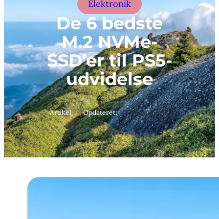
Elektronik
De 6 bedste
M.2 NVMe-
SSD’er til PS5-
udvidelse
Artikel
Opdateret:
25. januar 2026