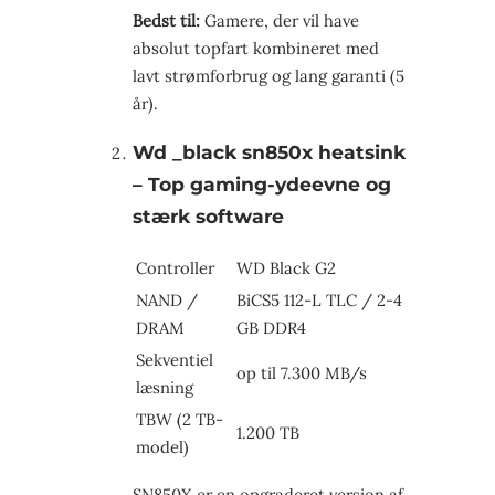
Bedst til:
Gamere, der vil have
absolut topfart kombineret med
lavt strømforbrug og lang garanti (5
år).
Wd _black sn850x heatsink
– Top gaming-ydeevne og
stærk software
Controller
WD Black G2
NAND /
BiCS5 112-L TLC / 2-4
DRAM
GB DDR4
Sekventiel
op til 7.300 MB/s
læsning
TBW (2 TB-
1.200 TB
model)
SN850X er en opgraderet version af