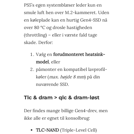
PS5’s egen systemblæser leder kun en
smule luft hen over M.2-kammeret. Uden
en køleplade kan en hurtig Gen4-SSD nå
over 80 °C og drosle hastigheden
(throttling) – eller i værste fald tage
skade. Derfor:
Vælg en
forudmonteret heatsink-
model
, eller
påmonter en kompatibel lavprofil-
køler (
max. højde 8 mm
) på din
nuværende SSD.
Tlc & dram > qlc & dram-løst
Der findes mange billige Gen4-drev, men
ikke alle er egnet til konsolbrug:
TLC-NAND
(Triple-Level Cell)