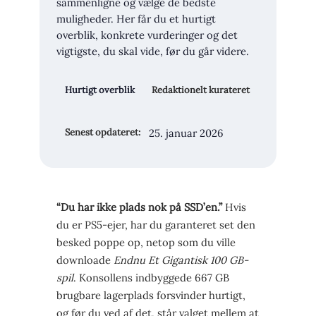
sammenligne og vælge de bedste
muligheder. Her får du et hurtigt
overblik, konkrete vurderinger og det
vigtigste, du skal vide, før du går videre.
Hurtigt overblik
Redaktionelt kurateret
25. januar 2026
Senest opdateret:
“Du har ikke plads nok på SSD’en.”
Hvis
du er PS5-ejer, har du garanteret set den
besked poppe op, netop som du ville
downloade
Endnu Et Gigantisk 100 GB-
spil
. Konsollens indbyggede 667 GB
brugbare lagerplads forsvinder hurtigt,
og før du ved af det, står valget mellem at