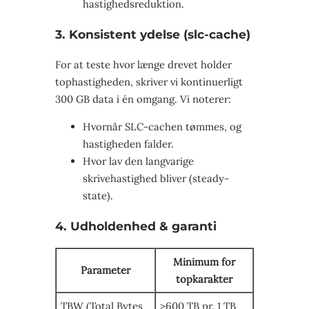
hastighedsreduktion.
3. Konsistent ydelse (slc-cache)
For at teste hvor længe drevet holder
tophastigheden, skriver vi kontinuerligt
300 GB data i én omgang. Vi noterer:
Hvornår SLC-cachen tømmes, og
hastigheden falder.
Hvor lav den langvarige
skrivehastighed bliver (steady-
state).
4. Udholdenhed & garanti
Minimum for
Parameter
topkarakter
TBW (Total Bytes
>600 TB pr. 1 TB