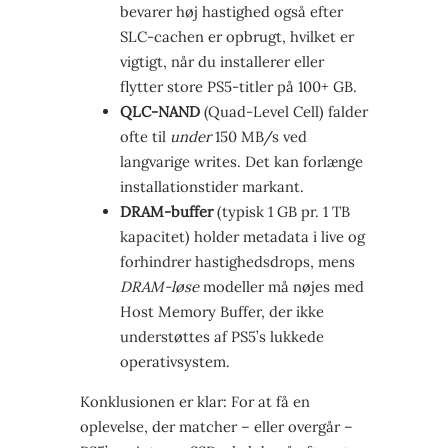
bevarer høj hastighed også efter
SLC-cachen er opbrugt, hvilket er
vigtigt, når du installerer eller
flytter store PS5-titler på 100+ GB.
QLC-NAND
(Quad-Level Cell) falder
ofte til
under
150 MB/s ved
langvarige writes. Det kan forlænge
installationstider markant.
DRAM-buffer
(typisk 1 GB pr. 1 TB
kapacitet) holder metadata i live og
forhindrer hastigheds­drops, mens
DRAM-løse
modeller må nøjes med
Host Memory Buffer, der ikke
understøttes af PS5’s lukkede
operativsystem.
Konklusionen er klar: For at få en
oplevelse, der matcher – eller overgår –