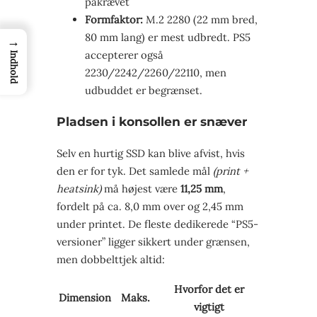
påkrævet
Formfaktor:
M.2 2280 (22 mm bred,
80 mm lang) er mest udbredt. PS5
→
accepterer også
Indhold
2230/2242/2260/22110, men
udbuddet er begrænset.
Pladsen i konsollen er snæver
Selv en hurtig SSD kan blive afvist, hvis
den er for tyk. Det samlede mål
(print +
heatsink)
må højest være
11,25 mm
,
fordelt på ca. 8,0 mm over og 2,45 mm
under printet. De fleste dedikerede “PS5-
versioner” ligger sikkert under grænsen,
men dobbelttjek altid:
Hvorfor det er
Dimension
Maks.
vigtigt