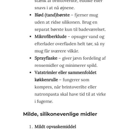
stænk af brintoverilte, eddike eller
snavs i at nå øjnene.
Blød (tand)­børste
– fjerner mug
uden at ridse silikonen. Brug en
separat børste kun til badeværelset.
Mikrofiberklude
– opsuger vand og
efterlader overfladen helt tør, så ny
mug får sværere vilkår.
Sprayflaske
– giver jævn fordeling af
rensemidler og minimerer spild.
Vatstrimler eller sammenfoldet
køkkenrulle
– fungerer som
kompres, når brintoverilte eller
natronpasta skal have tid til at virke
i fugerne.
Milde, silikonevenlige midler
Mildt opvaskemiddel