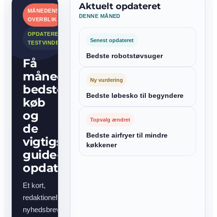
Aktuelt opdateret
MÅNEDENS
DENNE MÅNED
OVERBLIK
OPDATEREDE
Senest opdateret
TESTVINDERE
Bedste robotstøvsuger
Få
månedens
Ny vurdering
bedste
Bedste løbesko til begyndere
køb
og
Topvalg ændret
de
Bedste airfryer til mindre
vigtigste
køkkener
guide-
opdateringer
Et kort,
redaktionelt
nyhedsbrev