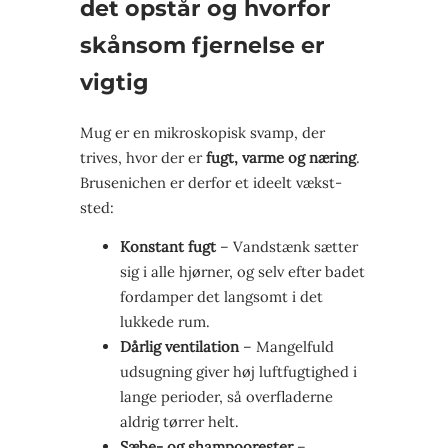
det opstår og hvorfor
skånsom fjernelse er
vigtig
Mug er en mikroskopisk svamp, der
trives, hvor der er
fugt, varme og næring
.
Brusenichen er derfor et ideelt vækst­
sted:
Konstant fugt
– Vandstænk sætter
sig i alle hjørner, og selv efter badet
fordamper det langsomt i det
lukkede rum.
Dårlig ventilation
– Mangelfuld
udsugning giver høj luftfugtighed i
lange perioder, så overfladerne
aldrig tørrer helt.
Sæbe- og shampoo­rester
–