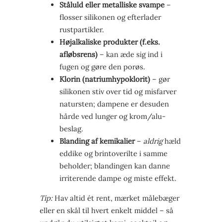
Ståluld eller metalliske svampe
–
flosser silikonen og efterlader
rustpartikler.
Højalkaliske produkter (f.eks.
afløbsrens)
– kan æde sig ind i
fugen og gøre den porøs.
Klorin (natriumhypoklorit)
– gør
silikonen stiv over tid og misfarver
natursten; dampene er desuden
hårde ved lunger og krom/alu-
beslag.
Blanding af kemikalier
–
aldrig
hæld
eddike og brintoverilte i samme
beholder; blandingen kan danne
irriterende dampe og miste effekt.
Tip:
Hav altid ét rent, mærket målebæger
eller en skål til hvert enkelt middel – så