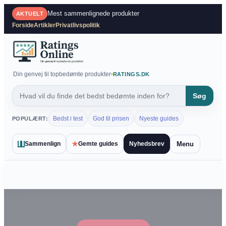
Spring
Mest sammenlignede produkter
AKTUELT
til
Forside
Artikler
Privatlivspolitik
indhold
Din genvej til topbedømte produkter
RATINGS.DK
Søg
Bedst i test
God til prisen
Nyeste guides
POPULÆRT:
★
Menu
Sammenlign
Gemte guides
Nyhedsbrev