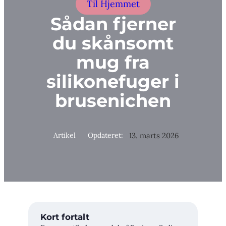
Til Hjemmet
Sådan fjerner
du skånsomt
mug fra
silikonefuger i
brusenichen
Artikel
Opdateret:
13. marts 2026
Kort fortalt