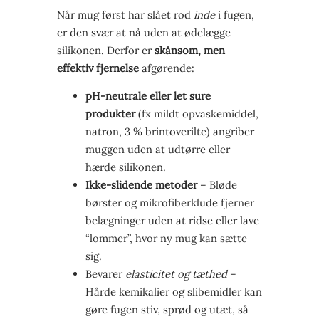
Når mug først har slået rod
inde
i fugen,
er den svær at nå uden at ødelægge
silikonen. Derfor er
skånsom, men
effektiv fjernelse
afgørende:
pH-neutrale eller let sure
produkter
(fx mildt opvaskemiddel,
natron, 3 % brintoverilte) angriber
muggen uden at udtørre eller
hærde silikonen.
Ikke-slidende metoder
– Bløde
børster og mikrofiberklude fjerner
belægninger uden at ridse eller lave
“lommer”, hvor ny mug kan sætte
sig.
Bevarer
elasticitet og tæthed
–
Hårde kemikalier og slibemidler kan
gøre fugen stiv, sprød og utæt, så