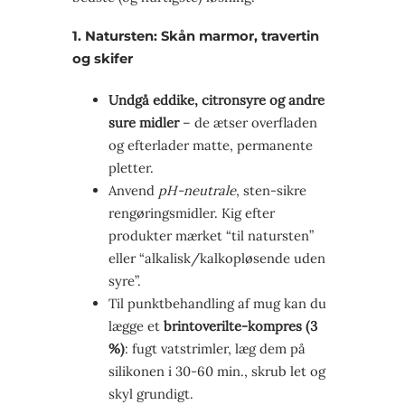
1. Natursten: Skån marmor, travertin
og skifer
Undgå eddike, citronsyre og andre
sure midler
– de ætser overfladen
og efterlader matte, permanente
pletter.
Anvend
pH-neutrale
, sten-sikre
rengøringsmidler. Kig efter
produkter mærket “til natursten”
eller “alkalisk/kalkopløsende uden
syre”.
Til punktbehandling af mug kan du
lægge et
brintoverilte-kompres (3
%)
: fugt vatstrimler, læg dem på
silikonen i 30-60 min., skrub let og
skyl grundigt.