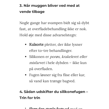
3. Når muggen bliver ved med at
vende tilbage
Nogle gange har svampen bidt sig så dybt
fast, at overfladebehandling ikke er nok.
Hold øje med disse advarselstegn:
Kulsorte
pletter, der ikke lysner
efter to-tre behandlinger.
Silikonen er
porøs, krakeleret eller
misfarvet
i hele dybden – ikke kun
på overfladen.
Fugen løsner sig fra flise eller kar,
så vand kan trænge bagved.
4. Sådan udskifter du silikonefugen –
Trin for trin
Skær den gamle fuge ud
med en