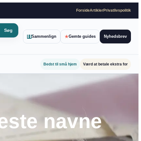
Forside
Artikler
Privatlivspolitik
Søg
Sammenlign
★
Gemte guides
Nyhedsbrev
Bedst til små hjem
Værd at betale ekstra for
teste navne