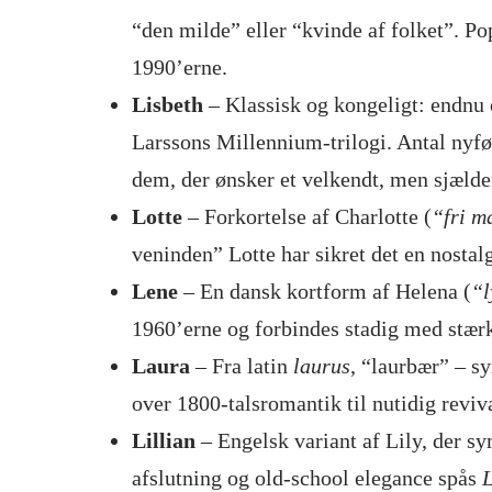
“den milde” eller “kvinde af folket”. Po
1990’erne.
Lisbeth
– Klassisk og kongeligt: endnu 
Larssons Millennium-trilogi. Antal nyfød
dem, der ønsker et velkendt, men sjælde
Lotte
– Forkortelse af Charlotte (
“fri m
veninden” Lotte har sikret det en nostalg
Lene
– En dansk kortform af Helena (
“l
1960’erne og forbindes stadig med stærk
Laura
– Fra latin
laurus
, “laurbær” – s
over 1800-talsromantik til nutidig reviva
Lillian
– Engelsk variant af Lily, der s
afslutning og old-school elegance spås
L