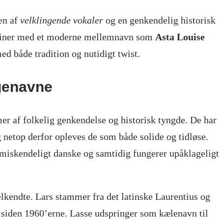
en af
velklingende vokaler
og en genkendelig historisk
ombiner med et moderne mellemnavn som
Asta Louise
ed både tradition og nutidigt twist.
genavne
 af folkelig genkendelse og historisk tyngde. De har
g netop derfor opleves de som både solide og tidløse.
miskendeligt danske og samtidig fungerer upåklageligt
lkendte. Lars stammer fra det latinske Laurentius og
 siden 1960’erne. Lasse udspringer som kælenavn til