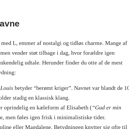
navne
 med L, emmer af nostalgi og tidløs charme. Mange af
men vender støt tilbage i dag, hvor forældre igen
nkendelig udtale. Herunder finder du otte af de mest
ydning:
f
Louis
betyder “berømt kriger”. Navnet var blandt de 1
lder stadig en klassisk klang.
r oprindelig en kæleform af Elisabeth (
“Gud er min
e, men føles igen frisk i minimalistiske tider.
oline eller Magdalene. Betydningen knytter sig ofte til