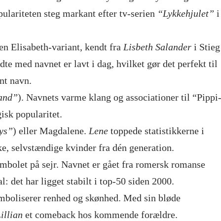
pulariteten steg markant efter tv-serien
“Lykkehjulet”
i
en Elisabeth-variant, kendt fra
Lisbeth Salander
i Stieg
te med navnet er lavt i dag, hvilket gør det perfekt til
nt navn.
and”
). Navnets varme klang og associationer til “Pippi
isk popularitet.
ys”
) eller Magdalene.
Lene
toppede statistikkerne i
e, selvstændige kvinder fra dén generation.
ymbolet på sejr. Navnet er gået fra romersk romanse
l: det har ligget stabilt i top-50 siden 2000.
ymboliserer renhed og skønhed. Med sin bløde
illian
et comeback hos kommende forældre.