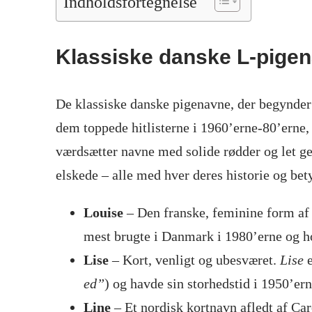
Indholdsfortegnelse
Klassiske danske L-pige
De klassiske danske pigenavne, der begynder
dem toppede hitlisterne i 1960’erne-80’erne, 
værdsætter navne med solide rødder og let ge
elskede – alle med hver deres historie og bet
Louise
– Den franske, feminine form a
mest brugte i Danmark i 1980’erne og ho
Lise
– Kort, venligt og ubesværet.
Lise
e
ed”
) og havde sin storhedstid i 1950’ern
Line
– Et nordisk kortnavn afledt af Car