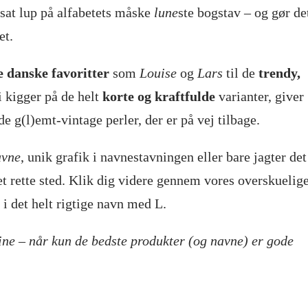
sat lup på alfabetets måske
lune
ste bogstav – og gør de
et.
e danske favoritter
som
Louise
og
Lars
til de
trendy,
i kigger på de helt
korte og kraftfulde
varianter, giver
de g(l)emt-vintage perler, der er på vej tilbage.
avne
, unik grafik i navnestavningen eller bare jagter det
det rette sted. Klik dig videre gennem vores overskuelig
e i det helt rigtige navn med L.
ine – når kun de bedste produkter (og navne) er gode