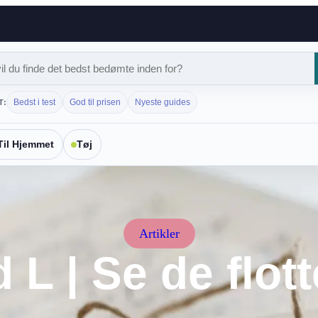
Bedst i test
God til prisen
Nyeste guides
T:
Til Hjemmet
Tøj
Artikler
L | Se de flot