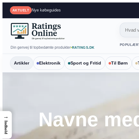
Spring
Mest sammenlignede produkter
AKTUELT
til
indhold
POPULÆR
Din genvej til topbedømte produkter
RATINGS.DK
Artikler
Elektronik
Sport og Fritid
Til Børn
Navne med 
→
Indhold