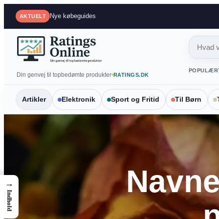
Spring
Mest sammenlignede produkter
AKTUELT
til
indhold
POPULÆR
Din genvej til topbedømte produkter
RATINGS.DK
Artikler
Elektronik
Sport og Fritid
Til Børn
Navne 
→
Indhold
n