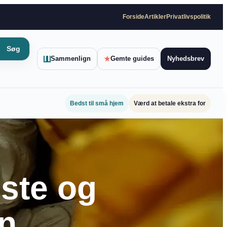
Forside
Artikler
Privatlivspolitik
Søg
Sammenlign
★
Gemte guides
Nyhedsbrev
Bedst til små hjem
Værd at betale ekstra for
iste og
on