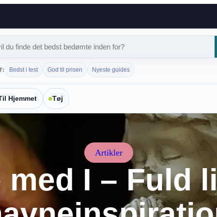
Bedst i test
God til prisen
Nyeste guides
T:
Til Hjemmet
Tøj
Artikler
med I – Fuld l
avneinspirati