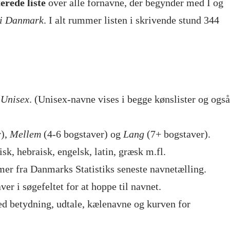
erede liste
over alle fornavne, der begynder med I og
g i Danmark
. I alt rummer listen i skrivende stund 344
r
Unisex
. (Unisex-navne vises i begge kønslister og også
r),
Mellem
(4-6 bogstaver) og
Lang
(7+ bogstaver).
isk, hebraisk, engelsk, latin, græsk m.fl.
mer fra Danmarks Statistiks seneste navnetælling.
ver i søgefeltet for at hoppe til navnet.
d betydning, udtale, kælenavne og kurven for