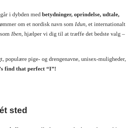
Vi går i dybden med
betydninger, oprindelse, udtale,
rømmer om et nordisk navn som
Idun
, et internationalt
t som
Iben
, hjælper vi dig til at træffe det bedste valg –
igt, populære pige- og drengenavne, unisex-muligheder,
’s find that perfect “I”!
 ét sted