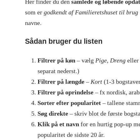
Her finder du den
samlede og løbende opdat
som er
godkendt af Familieretshuset til bru
navne.
Sådan bruger du listen
Filtrer på køn
– vælg
Pige
,
Dreng
elle
separat nederst.)
Filtrer på længde
–
Kort
(1-3 bogstave
Filtrer på oprindelse
– fx nordisk, arab
Sorter efter popularitet
– tallene stam
Søg direkte
– skriv blot de første bogsta
Klik på et navn
for en hurtig pop-up me
popularitet de sidste 20 år.