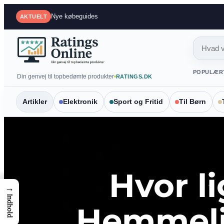
Spring
Nye købeguides
AKTUELT
til
indhold
POPULÆR
Din genvej til topbedømte produkter
RATINGS.DK
Artikler
Elektronik
Sport og Fritid
Til Børn
Hvor l
→
Indhold
Hemmeli