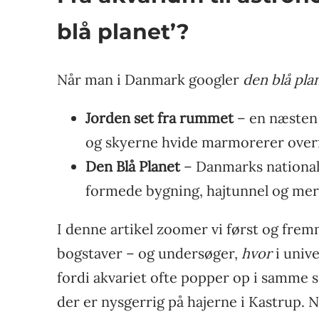
blå planet’?
Når man i Danmark googler
den blå pla
Jorden set fra rummet
– en næsten 
og skyerne hvide marmorerer over
Den Blå Planet
– Danmarks nationala
formede bygning, hajtunnel og mer
I denne artikel zoomer vi først og fre
bogstaver – og undersøger,
hvor
i unive
fordi akvariet ofte popper op i samme sø
der er nysgerrig på hajerne i Kastrup. 