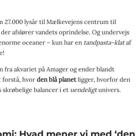
 27.000 lysår til Mælkevejens centrum til
der afslører vandets oprindelse. Og undervejs
ne enorme oceaner – kun har en
tandpasta-klat
af
e!
en fra akvariet på Amager og ender blandt
t forstå, hvor
den blå planet
ligger, hvorfor den
s skrøbelige balancer i et
uendeligt
univers.
nomi: Hvad mener vi med ‘den