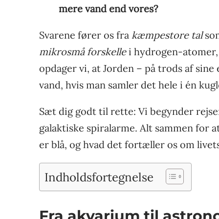
mere vand end vores?
Svarene fører os fra
kæmpestore tal
som
mikrosmå forskelle
i hydrogen-atomer, 
opdager vi, at Jorden – på trods af si
vand, hvis man samler det hele i én kugl
Sæt dig godt til rette: Vi begynder rejs
galaktiske spiralarme. Alt sammen for a
er blå, og hvad det fortæller os om livet
Indholdsfortegnelse
Fra akvarium til astro