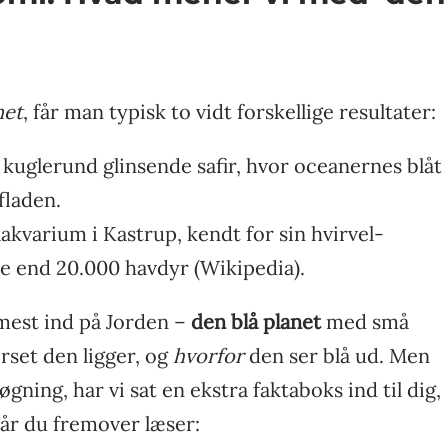
net
, får man typisk to vidt forskellige resultater:
kuglerund glinsende safir, hvor oceanernes blåt
fladen.
kvarium i Kastrup, kendt for sin hvirvel­
e end 20.000 havdyr (Wikipedia).
mmest ind på Jorden –
den blå planet
med små
rset den ligger, og
hvorfor
den ser blå ud. Men
gning, har vi sat en ekstra faktaboks ind til dig,
Når du fremover læser: