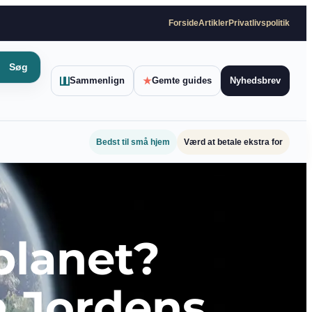
Forside
Artikler
Privatlivspolitik
Søg
Sammenlign
★
Gemte guides
Nyhedsbrev
Bedst til små hjem
Værd at betale ekstra for
planet?
 Jordens