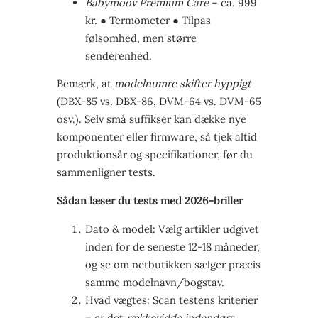
Babymoov Premium Care
– ca. 999
kr. ● Termometer ● Tilpas
følsomhed, men større
senderenhed.
Bemærk, at
modelnumre skifter hyppigt
(DBX-85 vs. DBX-86, DVM-64 vs. DVM-65
osv.). Selv små suffikser kan dække nye
komponenter eller firmware, så tjek altid
produktionsår og specifikationer, før du
sammenligner tests.
Sådan læser du tests med 2026-briller
Dato & model
: Vælg artikler udgivet
inden for de seneste 12-18 måneder,
og se om netbutikken sælger præcis
samme modelnavn/bogstav.
Hvad vægtes
: Scan testens kriterier
– er det
rækkevidde indendørs
,