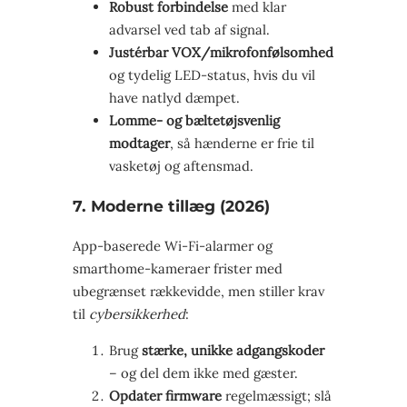
Robust forbindelse
med klar
advarsel ved tab af signal.
Justérbar VOX/mikrofonfølsomhed
og tydelig LED-status, hvis du vil
have natlyd dæmpet.
Lomme- og bæltetøjsvenlig
modtager
, så hænderne er frie til
vasketøj og aftensmad.
7. Moderne tillæg (2026)
App-baserede Wi-Fi-alarmer og
smarthome-kameraer frister med
ubegrænset rækkevidde, men stiller krav
til
cybersikkerhed
:
Brug
stærke, unikke adgangskoder
– og del dem ikke med gæster.
Opdater firmware
regelmæssigt; slå