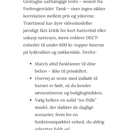
Gentagne uafhængige tests – senest fra
Forbrugerrådet
Tænk
– viser ingen sikker
korrelation mellem pris og ydeevne.
Tværtimod har dyre videomodeller
jævnligt fået kritik for kort batteritid eller
uskarp nattesyn, mens enklere DECT-
enheder til under 600 kr. topper listerne
på lydkvalitet og rækkevidde. Derfor:
Match altid funktioner til
dine
behov – ikke til prisskiltet.
Overvej at vente med indkøb til
barnet er født, så du kender
søvnrutinerne og boliglogistikken.
Vælg hellere en solid “no-frills”
model, der dækker de daglige
scenarier, frem for en
funktionsspækket enhed, du aldrig
udnytter fuldt ud.