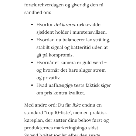
forældrehverdagen og giver dig den rå
sandhed om:
Hvorfor
deklareret
rækkevidde
sjældent holder i murstensvillaen.
Hvordan du balancerer lav stråling,
stabilt signal og batteritid uden at
gå på kompromis.
Hvornår et kamera er guld værd –
og hvornår det bare sluger strøm
og privatliv.
Hvad uafhængige tests faktisk siger
om pris kontra kvalitet.
Med andre ord: Du får
ikke
endnu en
standard “top 10-liste”, men en praktisk
køreplan, der sætter dine behov først og
produkternes marketingbingo sidst.
Spænd bæltet (og lyt efter den svage