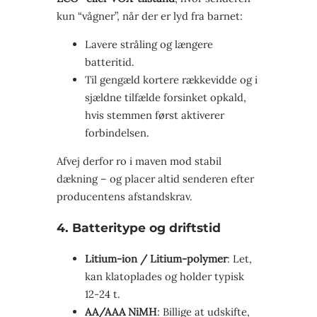
kun “vågner”, når der er lyd fra barnet:
Lavere stråling og længere
batteritid.
Til gengæld kortere rækkevidde og i
sjældne tilfælde forsinket opkald,
hvis stemmen først aktiverer
forbindelsen.
Afvej derfor ro i maven mod stabil
dækning – og placer altid senderen efter
producentens afstandskrav.
4. Batteritype og driftstid
Litium-ion / Litium-polymer
: Let,
kan klatoplades og holder typisk
12-24 t.
AA/AAA NiMH
: Billige at udskifte,