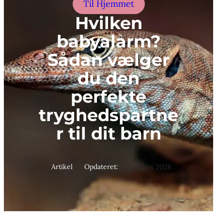
Til Hjemmet
Hvilken
babyalarm?
Sådan vælger
du den
perfekte
tryghedspartne
r til dit barn
Artikel
Opdateret:
13. marts 2026