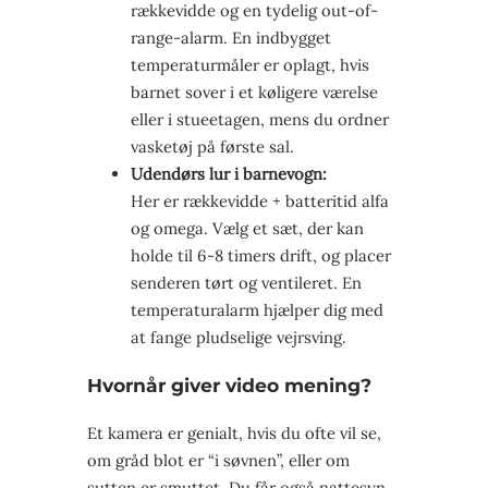
rækkevidde og en tydelig out-of-
range-alarm. En indbygget
temperaturmåler er oplagt, hvis
barnet sover i et køligere værelse
eller i stueetagen, mens du ordner
vasketøj på første sal.
Udendørs lur i barnevogn:
Her er rækkevidde + batteritid alfa
og omega. Vælg et sæt, der kan
holde til 6-8 timers drift, og placer
senderen tørt og ventileret. En
temperaturalarm hjælper dig med
at fange pludselige vejrsving.
Hvornår giver video mening?
Et kamera er genialt, hvis du ofte vil se,
om gråd blot er “i søvnen”, eller om
sutten er smuttet. Du får også nattesyn.