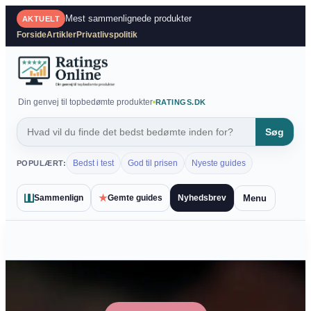
Spring
Mest sammenlignede produkter
AKTUELT
til
Forside
Artikler
Privatlivspolitik
indhold
Din genvej til topbedømte produkter
RATINGS.DK
Søg
Bedst i test
God til prisen
Nyeste guides
POPULÆRT:
★
Menu
Sammenlign
Gemte guides
Nyhedsbrev