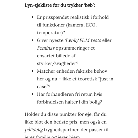
Lyn-tjekliste før du trykker ‘køb’:
Er prisspændet realistisk i forhold
til funktioner (kamera, ECO,
temperatur)?
Giver nyeste
Tænk
/
FDM tests
eller
Feminas
opsummeringer et
ensartet billede af
styrker/svagheder?
Matcher enheden faktiske behov
her og nu – ikke et teoretisk “just in
case”?
Har forhandleren fri retur, hvis
forbindelsen halter i din bolig?
Holder du disse punkter for øje, får du
ikke blot den bedste pris, men også en
pålidelig
tryghedspartner, der passer til
jeres familie og jeres hjem.