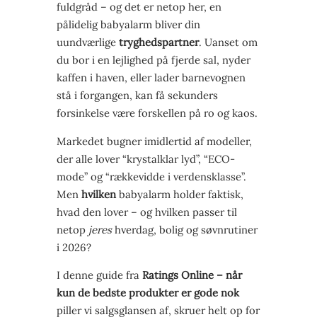
fuldgråd – og det er netop her, en
pålidelig babyalarm bliver din
uundværlige
tryghedspartner
. Uanset om
du bor i en lejlighed på fjerde sal, nyder
kaffen i haven, eller lader barnevognen
stå i forgangen, kan få sekunders
forsinkelse være forskellen på ro og kaos.
Markedet bugner imidlertid af modeller,
der alle lover “krystalklar lyd”, “ECO-
mode” og “rækkevidde i verdensklasse”.
Men
hvilken
babyalarm holder faktisk,
hvad den lover – og hvilken passer til
netop
jeres
hverdag, bolig og søvnrutiner
i 2026?
I denne guide fra
Ratings Online – når
kun de bedste produkter er gode nok
piller vi salgsglansen af, skruer helt op for