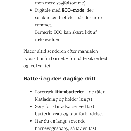
men mere støjfølsomme).
Digitale med
ECO-mode
, der
sænker sendeeffekt, når der er ro i
rummet.
Bemærk: ECO kan skære lidt af
rækkevidden.
Placer altid senderen efter manualen –
typisk 1 m fra barnet – for både sikkerhed
og lydkvalitet.
Batteri og den daglige drift
Foretræk
litiumbatterier
– de tåler
klatladning og holder længst.
Sørg for klar advarsel ved lavt
batteriniveau
og
tabt forbindelse.
Har du en langt-sovende
barnevognsbaby, så lav en fast