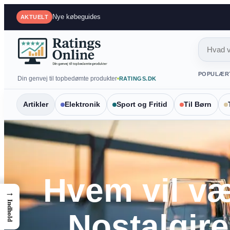
Spring
Mest sammenlignede produkter
AKTUELT
til
indhold
POPULÆR
Din genvej til topbedømte produkter
RATINGS.DK
Artikler
Elektronik
Sport og Fritid
Til Børn
Hvem vil væ
→
Indhold
Nostalgir