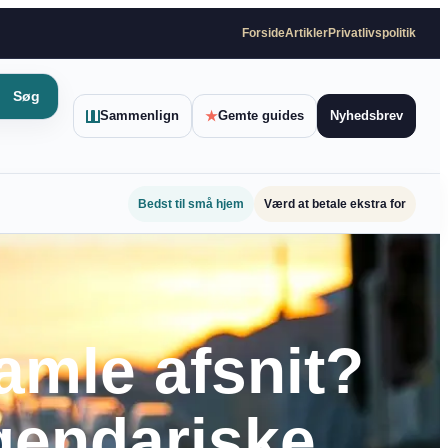
Forside
Artikler
Privatlivspolitik
Søg
Sammenlign
★
Gemte guides
Nyhedsbrev
Bedst til små hjem
Værd at betale ekstra for
amle afsnit?
gendariske