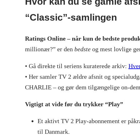
Hvor kan du se gamle afsn
“Classic”-samlingen
Ratings Online – når kun de bedste produk
millionær?” er den
bedste
og mest lovlige gen
• Gå direkte til seriens kuraterede arkiv:
Hvem
• Her samler TV 2 ældre afsnit og specialudg
CHARLIE – og gør dem tilgængelige on-dem
Vigtigt at vide før du trykker “Play”
Et aktivt TV 2 Play-abonnement er påk
til Danmark.