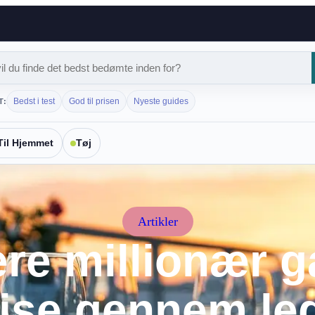
Bedst i test
God til prisen
Nyeste guides
T:
Til Hjemmet
Tøj
Artikler
re millionær g
ejse gennem le