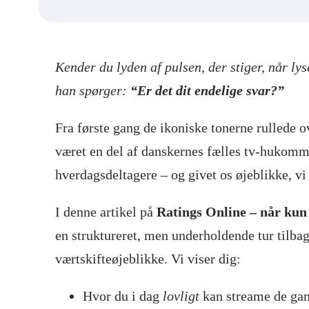
Kender du lyden af pulsen, der stiger, når ly
han spørger:
“Er det dit endelige svar?”
Fra første gang de ikoniske tonerne rullede 
været en del af danskernes fælles tv-hukomme
hverdagsdeltagere – og givet os øjeblikke, v
I denne artikel på
Ratings Online – når kun
en struktureret, men underholdende tur tilbag
værtskifte­øjeblikke. Vi viser dig:
Hvor du i dag
lovligt
kan streame de gaml