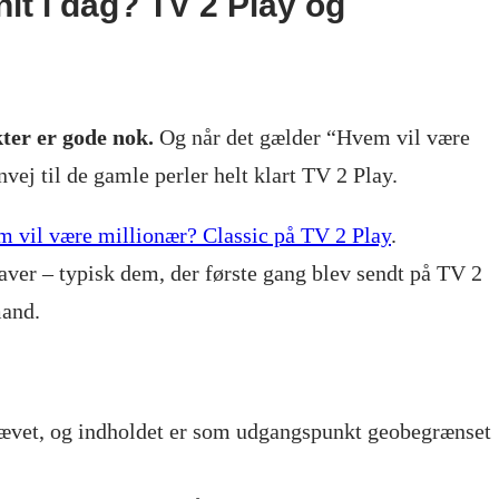
it i dag? TV 2 Play og
ter er gode nok.
Og når det gælder “Hvem vil være
vej til de gamle perler helt klart TV 2 Play.
 vil være millionær? Classic på TV 2 Play
.
aver – typisk dem, der første gang blev sendt på TV 2
and.
rævet, og indholdet er som udgangspunkt geobegrænset