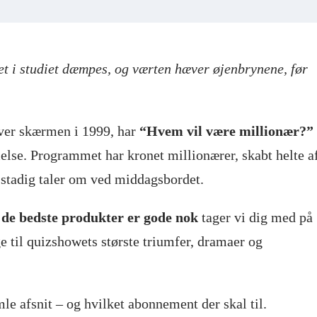
set i studiet dæmpes, og værten hæver øjenbrynene, før
over skærmen i 1999, har
“Hvem vil være millionær?”
lse. Programmet har kronet millionærer, skabt helte a
i stadig taler om ved middagsbordet.
 de bedste produkter er gode nok
tager vi dig med på
e til quizshowets største triumfer, dramaer og
e afsnit – og hvilket abonnement der skal til.