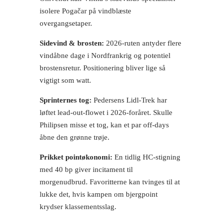
isolere Pogačar på vindblæste
overgangsetaper.
Sidevind & brosten:
2026-ruten antyder flere
vindåbne dage i Nordfrankrig og potentiel
brostensretur. Positionering bliver lige så
vigtigt som watt.
Sprinternes tog:
Pedersens Lidl-Trek har
løftet lead-out-flowet i 2026-foråret. Skulle
Philipsen misse et tog, kan et par off-days
åbne den grønne trøje.
Prikket pointøkonomi:
En tidlig HC-stigning
med 40 bp giver incitament til
morgenudbrud. Favoritterne kan tvinges til at
lukke det, hvis kampen om bjergpoint
krydser klassementsslag.