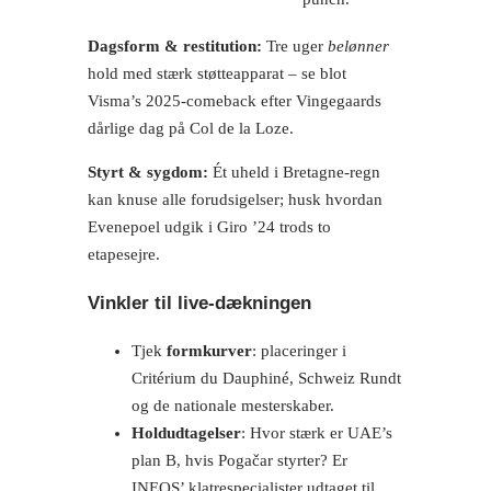
Dagsform & restitution:
Tre uger
belønner
hold med stærk støtteapparat – se blot
Visma’s 2025-comeback efter Vingegaards
dårlige dag på Col de la Loze.
Styrt & sygdom:
Ét uheld i Bretagne-regn
kan knuse alle forudsigelser; husk hvordan
Evenepoel udgik i Giro ’24 trods to
etapesejre.
Vinkler til live-dækningen
Tjek
formkurver
: placeringer i
Critérium du Dauphiné, Schweiz Rundt
og de nationale mesterskaber.
Holdudtagelser
: Hvor stærk er UAE’s
plan B, hvis Pogačar styrter? Er
INEOS’ klatrespecialister udtaget til