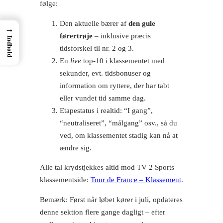
følge:
Den aktuelle bærer af
den gule
→
førertrøje
– inklusive præcis
Indhold
tidsforskel til nr. 2 og 3.
En
live
top-10 i klassementet med
sekunder, evt. tidsbonuser og
information om ryttere, der har tabt
eller vundet tid samme dag.
Etapestatus i realtid: “I gang”,
“neutraliseret”, “målgang” osv., så du
ved, om klassementet stadig kan nå at
ændre sig.
Alle tal krydstjekkes altid mod TV 2 Sports
klassementside:
Tour de France – Klassement
.
Bemærk: Først når løbet kører i juli, opdateres
denne sektion flere gange dagligt – efter