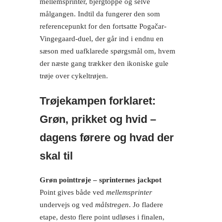
mellemsprinter, bjergtoppe og selve
målgangen. Indtil da fungerer den som
referencepunkt for den fortsatte Pogačar-
Vingegaard-duel, der går ind i endnu en
sæson med uafklarede spørgsmål om, hvem
der næste gang trækker den ikoniske gule
trøje over cykeltrøjen.
Trøjekampen forklaret:
Grøn, prikket og hvid –
dagens førere og hvad der
skal til
Grøn pointtrøje – sprinternes jackpot
Point gives både ved
mellemsprinter
undervejs og ved
målstregen
. Jo fladere
etape, desto flere point udløses i finalen,