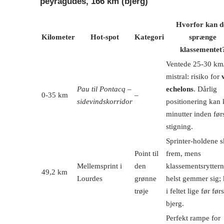
peyragudes, 166 km (bjerg)
Hvorfor kan d
Kilometer
Hot-spot
Kategori
sprænge
klassementet
Ventede 25-30 km
mistral: risiko for
Pau til Pontacq –
echelons
. Dårlig
0-35 km
–
sidevindskorridor
positionering kan 
minutter inden før
stigning.
Sprinter-holdene s
Point til
frem, mens
Mellemsprint i
den
klassementsrytter
49,2 km
Lourdes
grønne
helst gemmer sig;
trøje
i feltet lige før før
bjerg.
Perfekt rampe for