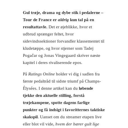
Gul trøje, drama og dybe stik i pedalerne –
Tour de France er
aldrig
kun tal på en
resultattavle.
Det er øjeblikke, hvor et
udbrud sprænger feltet, hvor
sidevindssektioner forvandler klassementet til
kludetæppe, og hvor stjerner som Tadej
Pogačar og Jonas Vingegaard skriver næste
kapitel i deres rivaliserende epos.
På
Ratings Online
holder vi dig i sadlen fra
første pedaltråd til sidste triumf på Champs-
Élysées. I denne artikel kan du
løbende
tjekke den aktuelle stilling, forstå
trøjekampene, spotte dagens farlige
punkter og få indsigt i favoritternes taktiske
skakspil
. Uanset om du streamer etapen live
eller blot vil vide,
hvem der bærer gult lige