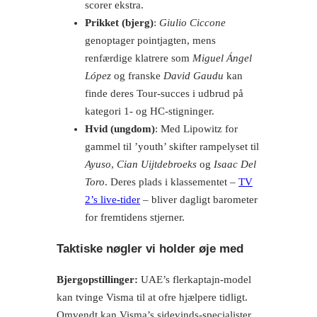
scorer ekstra.
Prikket (bjerg)
:
Giulio Ciccone
genoptager pointjagten, mens
renfærdige klatrere som
Miguel Ángel
López
og franske
David Gaudu
kan
finde deres Tour-succes i udbrud på
kategori 1- og HC-stigninger.
Hvid (ungdom)
: Med Lipowitz for
gammel til ’youth’ skifter rampelyset til
Ayuso
,
Cian Uijtdebroeks
og
Isaac Del
Toro
. Deres plads i klassementet –
TV
2’s live-tider
– bliver dagligt barometer
for fremtidens stjerner.
Taktiske nøgler vi holder øje med
Bjergopstillinger:
UAE’s flerkaptajn-model
kan tvinge Visma til at ofre hjælpere tidligt.
Omvendt kan Visma’s sidevinds-specialister