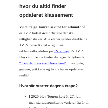
hvor du altid finder
opdateret klassement
Vil du følge Touren sekund for sekund?
Så
er TV 2 fortsat
den
officielle danske
rettighedshaver. Alle etaper sendes direkte på
TV 2s hovedkanal – og uden
reklameafbrydelser på
TV 2 Play
. På TV 2
Plays sportsside finder du også det løbende
“Tour de France – Klassement”
, hvor gule,
grønne, prikkede og hvide trøjer opdateres i
realtid.
Hvornår starter dagens etape?
I 2025 blev Touren kørt 5.-27. juli,
men start­tidspunkterne varierer fra år til