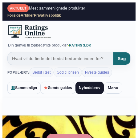
Spring
Mest sammenlignede produkter
AKTUELT
til
Forside
Artikler
Privatlivspolitik
indhold
Din genvej til topbedømte produkter
RATINGS.DK
Søg
Bedst i test
God til prisen
Nyeste guides
POPULÆRT:
★
Menu
Sammenlign
Gemte guides
Nyhedsbrev