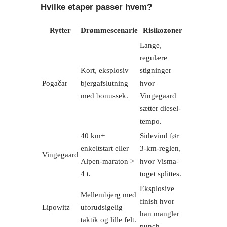
Hvilke etaper passer hvem?
Rytter
Drømmescenarie
Risikozoner
Lange,
regulære
Kort, eksplosiv
stigninger
Pogačar
bjergafslutning
hvor
med bonussek.
Vingegaard
sætter diesel-
tempo.
40 km+
Sidevind før
enkeltstart eller
3-km-reglen,
Vingegaard
Alpen-maraton >
hvor Visma-
4 t.
toget splittes.
Eksplosive
Mellembjerg med
finish hvor
Lipowitz
uforudsigelig
han mangler
taktik og lille felt.
punch.