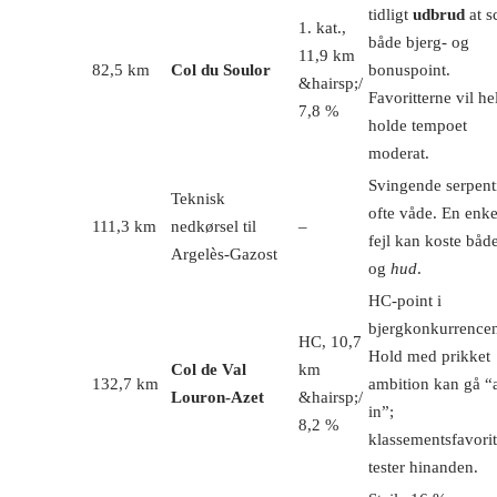
tidligt
udbrud
at s
1. kat.,
både bjerg- og
11,9 km
82,5 km
Col du Soulor
bonuspoint.
&hairsp;/
Favoritterne vil he
7,8 %
holde tempoet
moderat.
Svingende serpent
Teknisk
ofte våde. En enke
111,3 km
nedkørsel til
–
fejl kan koste båd
Argelès-Gazost
og
hud
.
HC-point i
bjergkonkurrence
HC, 10,7
Hold med prikket
Col de Val
km
132,7 km
ambition kan gå “a
Louron-Azet
&hairsp;/
in”;
8,2 %
klassementsfavorit
tester hinanden.