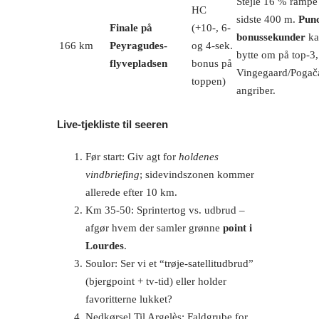
Stejle 16 % rampe
HC
sidste 400 m.
Pun
Finale på
(+10-, 6-
bonussekunder
ka
166 km
Peyragudes-
og 4-sek.
bytte om på top-3,
flyvepladsen
bonus på
Vingegaard/Pogač
toppen)
angriber.
Live-tjekliste til seeren
Før start: Giv agt for
holdenes
vindbriefing
; sidevindszonen kommer
allerede efter 10 km.
Km 35-50: Sprintertog vs. udbrud –
afgør hvem der samler grønne
point i
Lourdes
.
Soulor: Ser vi et “trøje-satellitudbrud”
(bjergpoint + tv-tid) eller holder
favoritterne lukket?
Nedkørsel Til Argelès: Faldgrube for