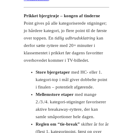
Prikket bjergtrøje – kongen af tinderne
Point gives på alle kategoriserede stigninger;
jo hårdere kategori, jo flere point til de første
over toppen. En
tidlig udbrudsklatring
kan
derfor sætte ryttere med 20+ minutter i
klassementet i prikket før dagens favoritter
overhovedet kommer i TV-billedet.
Store bjergetaper
med HC- eller 1.
kategori-top i mål giver dobbelte point
i finalen – potentielt afgørende.
Mellemstore etaper
med mange
2./3./4. kategori-stigninger favoriserer
aktive breakaway-ryttere, der kan
samle småportioner hele dagen.
Reglen om “tie-break”
skifter år for år
(flest 1. kategoripoint, først op over