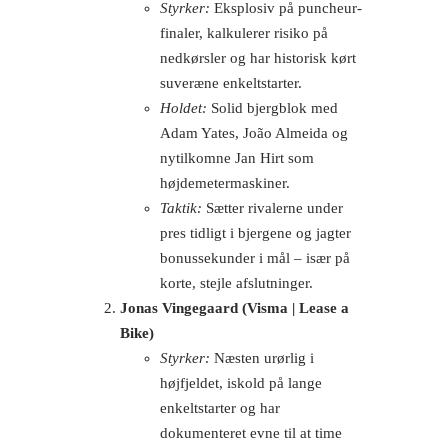
Styrker:
Eksplosiv på puncheur-
finaler, kalkulerer risiko på
nedkørsler og har historisk kørt
suveræne enkeltstarter.
Holdet:
Solid bjergblok med
Adam Yates, João Almeida og
nytilkomne Jan Hirt som
højdemetermaskiner.
Taktik:
Sætter rivalerne under
pres tidligt i bjergene og jagter
bonussekunder i mål – især på
korte, stejle afslutninger.
Jonas Vingegaard (Visma | Lease a
Bike)
Styrker:
Næsten urørlig i
højfjeldet, iskold på lange
enkeltstarter og har
dokumenteret evne til at time