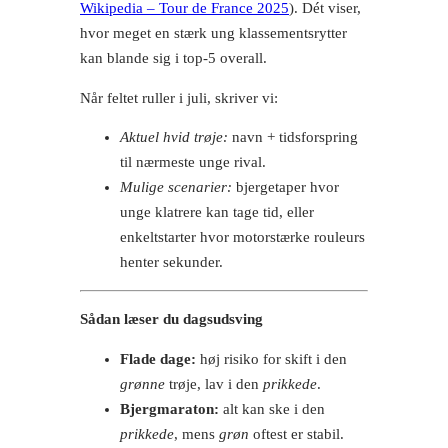
Wikipedia – Tour de France 2025
). Dét viser,
hvor meget en stærk ung klassementsrytter
kan blande sig i top-5 overall.
Når feltet ruller i juli, skriver vi:
Aktuel hvid trøje:
navn + tidsforspring
til nærmeste unge rival.
Mulige scenarier:
bjergetaper hvor
unge klatrere kan tage tid, eller
enkeltstarter hvor motorstærke rouleurs
henter sekunder.
Sådan læser du dagsudsving
Flade dage:
høj risiko for skift i den
grønne
trøje, lav i den
prikkede
.
Bjergmaraton:
alt kan ske i den
prikkede
, mens
grøn
oftest er stabil.