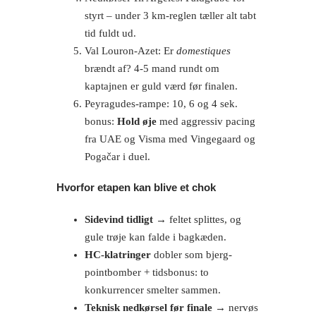
styrt – under 3 km-reglen tæller alt tabt
tid fuldt ud.
Val Louron-Azet: Er
domestiques
brændt af? 4-5 mand rundt om
kaptajnen er guld værd før finalen.
Peyragudes-rampe: 10, 6 og 4 sek.
bonus:
Hold øje
med aggressiv pacing
fra UAE og Visma med Vingegaard og
Pogačar i duel.
Hvorfor etapen kan blive et chok
Sidevind tidligt
→ feltet splittes, og
gule trøje kan falde i bagkæden.
HC-klatringer
dobler som bjerg-
pointbomber + tidsbonus: to
konkurrencer smelter sammen.
Teknisk nedkørsel før finale
→ nervøs