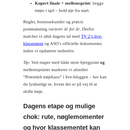
Kupert finale + mellemsprint:
begge
trøjer i spil – hold øje fra start.
Regler, bonussekunder og præcis
pointsatsning
varierer år for år
. Derfor
matcher vi altid dagens tal med
TV 2’s live-
klassement
og ASO’s officielle dokumenter,
inden vi opdaterer nedenfor.
Tip:
Ved etaper med både store bjergpoint
og
mellemsprinter markerer vi afsnittet
“Potentielt trøjekaos” i live-bloggen – her kan
du lynhurtigt se, hvem der er på vej til at
skifte trøje.
Dagens etape og mulige
chok: rute, nøglemomenter
og hvor klassementet kan