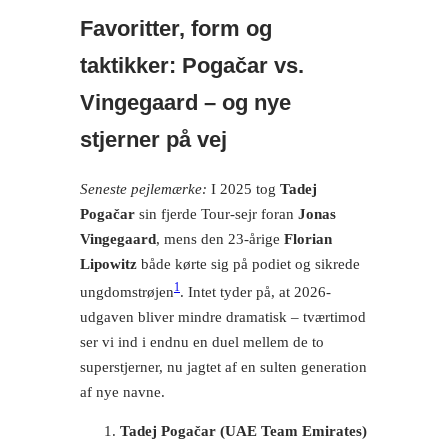
Favoritter, form og
taktikker: Pogačar vs.
Vingegaard – og nye
stjerner på vej
Seneste pejlemærke:
I 2025 tog
Tadej
Pogačar
sin fjerde Tour-sejr foran
Jonas
Vingegaard
, mens den 23-årige
Florian
Lipowitz
både kørte sig på podiet og sikrede
1
ungdomstrøjen
. Intet tyder på, at 2026-
udgaven bliver mindre dramatisk – tværtimod
ser vi ind i endnu en duel mellem de to
superstjerner, nu jagtet af en sulten generation
af nye navne.
Tadej Pogačar (UAE Team Emirates)