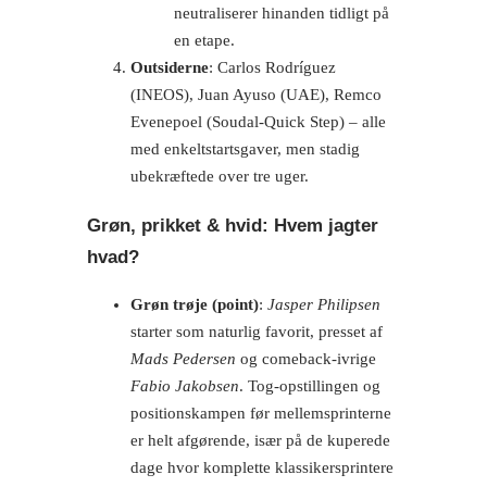
neutraliserer hinanden tidligt på
en etape.
Outsiderne
: Carlos Rodríguez
(INEOS), Juan Ayuso (UAE), Remco
Evenepoel (Soudal-Quick Step) – alle
med enkeltstartsgaver, men stadig
ubekræftede over tre uger.
Grøn, prikket & hvid: Hvem jagter
hvad?
Grøn trøje (point)
:
Jasper Philipsen
starter som naturlig favorit, presset af
Mads Pedersen
og comeback-ivrige
Fabio Jakobsen
. Tog-opstillingen og
positionskampen før mellemsprinterne
er helt afgørende, især på de kuperede
dage hvor komplette klassikersprintere