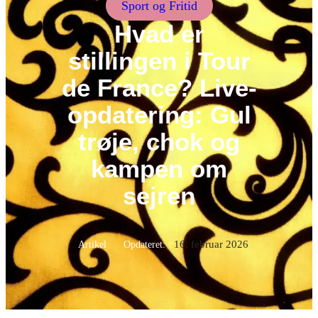
Sport og Fritid
Hvad er
stillingen i Tour
de France? Live-
opdatering: Gul
trøje, chok og
kampen om
sejren
16. februar 2026
Artikel
Opdateret: