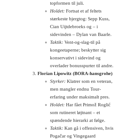
topformen til juli.
Holdet:
Fortsat et af feltets
stærkeste bjergtog: Sepp Kuss,
Cian Uijtdebroeks og – i
sidevinden – Dylan van Baarle.
Taktik:
Vent-og-slag-til på
kongeetaperne; beskytter sig
konservativt i sidevind og
overlader bonusspurter til andre.
Florian Lipowitz (BORA-hansgrohe)
Styrker:
Klatrer som en veteran,
men mangler endnu Tour-
erfaring under maksimalt pres.
Holdet:
Har fået Primož Roglić
som rutineret løjtnant – et
spændende hierarki at følge.
Taktik:
Kan gå i offensiven, hvis
Pogačar og Vingegaard