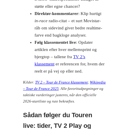
støtte eller egne chancer?
Direktør-kommentarer
: Klip hurtigt
in-race
radio-citat – et surt Movistar-
råb om sidevind giver bedre realtime-
farve end bagkloge analyser.
Følg klassementet live
: Opdater
artiklen efter hver mellemsprint og
bjergtop – tallene fra
TV 2’s
klassement
er referencen for, hvem der
reelt er på vej op eller ned.
Kilder:
TV 2 – Tour de France klassement
;
Wikipedia
– Tour de France 2025
. Alle favoritudpegninger og
taktiske vurderinger justeres, når den officielle
2026-startliste og rute bekræftes.
Sådan følger du Touren
live: tider, TV 2 Play og