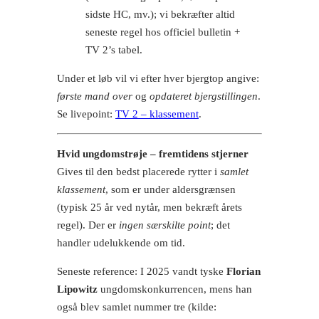
sidste HC, mv.); vi bekræfter altid
seneste regel hos officiel bulletin +
TV 2’s tabel.
Under et løb vil vi efter hver bjergtop angive:
første mand over
og
opdateret bjergstillingen
.
Se livepoint:
TV 2 – klassement
.
Hvid ungdomstrøje – fremtidens stjerner
Gives til den bedst placerede rytter i
samlet
klassement
, som er under aldersgrænsen
(typisk 25 år ved nytår, men bekræft årets
regel). Der er
ingen særskilte point
; det
handler udelukkende om tid.
Seneste reference: I 2025 vandt tyske
Florian
Lipowitz
ungdomskonkurrencen, mens han
også blev samlet nummer tre (kilde: