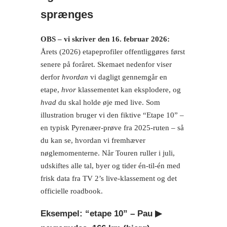
sprænges
OBS – vi skriver den 16. februar 2026:
Årets (2026) etapeprofiler offentliggøres først
senere på foråret. Skemaet nedenfor viser
derfor
hvordan
vi dagligt gennemgår en
etape,
hvor
klassementet kan eksplodere, og
hvad
du skal holde øje med live. Som
illustration bruger vi den fiktive “Etape 10” –
en typisk Pyrenæer-prøve fra 2025-ruten – så
du kan se, hvordan vi fremhæver
nøglemomenterne. Når Touren ruller i juli,
udskiftes alle tal, byer og tider én-til-én med
frisk data fra TV 2’s live-klassement og det
officielle roadbook.
Eksempel: “etape 10” – Pau ▶