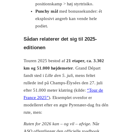
positionskamp > høj styrtrisiko.
Punchy mål
med bonussekunder: ét
eksplosivt angreb kan vende hele
podiet.
Sådan relaterer det sig til 2025-
editionen
Touren 2025 bestod af
21 etaper, ca. 3.302
km og 51.000 højdemeter
. Grand Départ
fandt sted i
Lille den 5. juli
, mens feltet
rullede ind på Champs-Élysées den 27. juli
efter 51.000 meter klatring (kilde:
“Tour de
France 2025”
). Eksemplet ovenfor er
modelleret efter en ægte Pyrenæer-dag fra dén
rute, men:
Ruten for 2026 kan – og vil – afvige.
Når
ASO offentliggør den officielle roadbook,