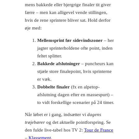
mens bakkede eller bjergrige finaler tit giver
færre – men kan alligevel vende stillingen,
hvis de rene sprintere bliver sat. Hold derfor
øje med:
Mellemsprint før sidevindszoner
– her
jagter sprinterholdene ofte point, inden
feltet splitter.
Bakkede afslutninger
– puncheurs kan
stjæle store finalepoint, hvis sprinterne
er væk.
Dobbelte finaler
(fx en alpetop-
afslutning dagen efter en massespurt) –
to vidt forskellige scenarier på 24 timer.
Når løbet er i gang, indsætter vi
dagens
trøjebærer
og det aktuelle pointforspring. Se
den fulde live-tabel hos TV 2:
Tour de France
– Klassement
.