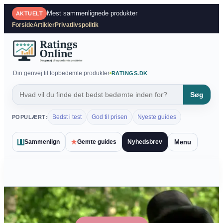
Spring
Mest sammenlignede produkter
AKTUELT
til
Forside
Artikler
Privatlivspolitik
indhold
Din genvej til topbedømte produkter
RATINGS.DK
Søg
Bedst i test
God til prisen
Nyeste guides
POPULÆRT:
★
Menu
Sammenlign
Gemte guides
Nyhedsbrev