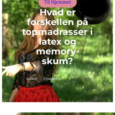
Til Hjemmet
Hvad er
forskellen på
topmadrasser i
latex og
memory-
skum?
Artikel
Opdateret:
24. januar 2026