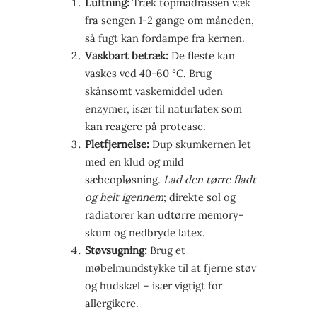
Luftning:
Træk topmadrassen væk
fra sengen 1-2 gange om måneden,
så fugt kan fordampe fra kernen.
Vaskbart betræk:
De fleste kan
vaskes ved 40-60 °C. Brug
skånsomt vaskemiddel uden
enzymer, især til naturlatex som
kan reagere på protease.
Pletfjernelse:
Dup skumkernen let
med en klud og mild
sæbeopløsning.
Lad den tørre fladt
og helt igennem
; direkte sol og
radiatorer kan udtørre memory-
skum og nedbryde latex.
Støvsugning:
Brug et
møbelmundstykke til at fjerne støv
og hudskæl – især vigtigt for
allergikere.