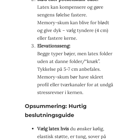
Latex kan kompensere og gøre
sengens følelse fastere.
Memory-skum kan blive for blødt
og give dyk – vælg tyndere (4 cm)
eller fastere kerne.
Elevationsseng:
Begge typer bøjer, men latex folder
uden at danne folder/“knæk”.
Tykkelse på 5-7 cm anbefales.
Memory-skum bør have skåret
profil eller tvær­kanaler for at undgå
stressrevner i kernen.
Opsummering: Hurtig
beslutnings­guide
Vælg latex hvis
du ønsker kølig,
elastisk støtte, er tung, sover på