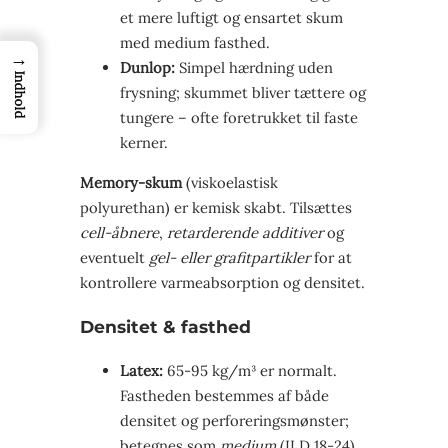
et mere luftigt og ensartet skum
med medium fasthed.
→
Dunlop:
Simpel hærdning uden
Indhold
frysning; skummet bliver tættere og
tungere – ofte foretrukket til faste
kerner.
Memory-skum
(viskoelastisk
polyurethan) er kemisk skabt. Tilsættes
cell-åbnere
,
retarderende additiver
og
eventuelt
gel- eller grafitpartikler
for at
kontrollere varmeabsorption og densitet.
Densitet & fasthed
Latex:
65-95 kg/m³ er normalt.
Fastheden bestemmes af både
densitet og perforeringsmønster;
betegnes som
medium
(ILD 18-24)