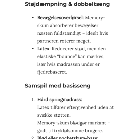
Støjdæmpning & dobbelt­seng
Bevægelsesoverførsel:
Memory-
skum absorberer bevægelser
næsten fuldstændigt – ideelt hvis
partneren roterer meget.
Latex:
Reducerer stød, men den
elastiske “bounce” kan mærkes,
især hvis madrassen under er
fjedrebaseret.
Samspil med basisseng
Hård springmadrass:
Latex tilfører eftergivenhed uden at
svække støtten.
Memory-skum blødgør markant –
godt til tryk­følsomme brugere.
Blød eller pocketskum-base: