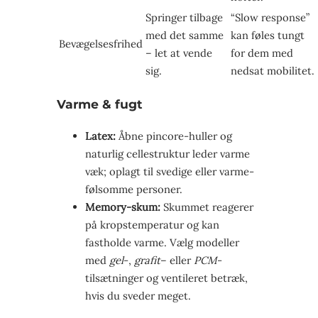
Springer tilbage
“Slow response”
med det samme
kan føles tungt
Bevægelsesfrihed
– let at vende
for dem med
sig.
nedsat mobilitet.
Varme & fugt
Latex:
Åbne pincore-huller og
naturlig celle­struktur leder varme
væk; oplagt til svedige eller varme­
følsomme personer.
Memory-skum:
Skummet reagerer
på kropstemperatur og kan
fastholde varme. Vælg modeller
med
gel
-,
grafit
– eller
PCM
-
tilsætninger og ventileret betræk,
hvis du sveder meget.