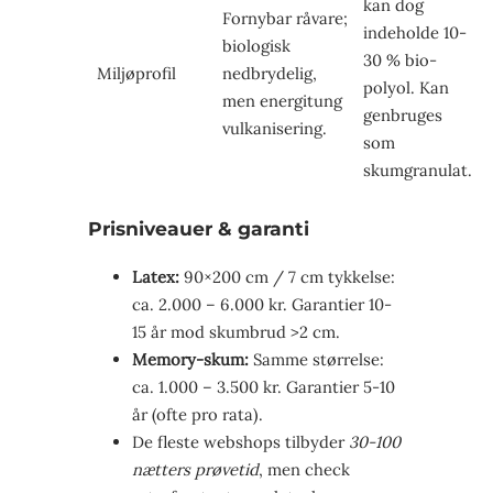
kan dog
Fornybar råvare;
indeholde 10-
biologisk
30 % bio-
Miljøprofil
nedbrydelig,
polyol. Kan
men energitung
genbruges
vulkanisering.
som
skumgranulat.
Prisniveauer & garanti
Latex:
90×200 cm / 7 cm tykkelse:
ca. 2.000 – 6.000 kr. Garantier 10-
15 år mod skumbrud >2 cm.
Memory-skum:
Samme størrelse:
ca. 1.000 – 3.500 kr. Garantier 5-10
år (ofte pro rata).
De fleste webshops tilbyder
30-100
nætters prøvetid
, men check