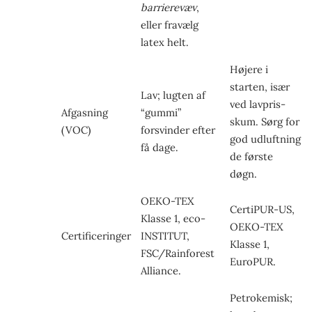
barriere­væv
,
eller fravælg
latex helt.
Højere i
starten, især
Lav; lugten af
ved lavpris­
Afgasning
“gummi”
skum. Sørg for
(VOC)
forsvinder efter
god udluftning
få dage.
de første
døgn.
OEKO-TEX
CertiPUR-US,
Klasse 1, eco-
OEKO-TEX
Certificeringer
INSTITUT,
Klasse 1,
FSC/Rainforest
EuroPUR.
Alliance.
Petrokemisk;