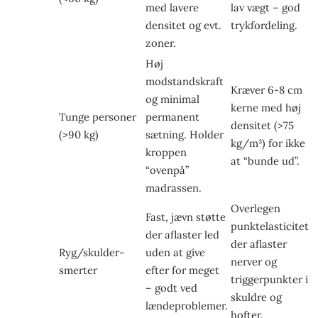
med lavere
lav vægt – god
densitet og evt.
trykfordeling.
zoner.
Høj
modstandskraft
Kræver 6-8 cm
og minimal
kerne med høj
Tunge personer
permanent
densitet (>75
(>90 kg)
sætning. Holder
kg/m³) for ikke
kroppen
at “bunde ud”.
“ovenpå”
madrassen.
Overlegen
Fast, jævn støtte
punkt­elasticitet
der aflaster led
der aflaster
Ryg/skulder-
uden at give
nerver og
smerter
efter for meget
triggerpunkter i
– godt ved
skuldre og
lændeproblemer.
hofter.