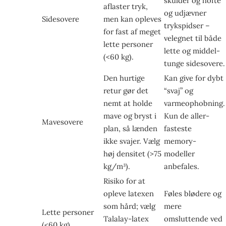
skulder og hofte
aflaster tryk,
og udjævner
Sidesovere
men kan opleves
trykspidser –
for fast af meget
velegnet til både
lette personer
lette og middel-
(<60 kg).
tunge side­sovere.
Den hurtige
Kan give for dybt
retur gør det
“svaj” og
nemt at holde
varmeophobning.
mave og bryst i
Kun de aller­
Mavesovere
plan, så lænden
fasteste
ikke svajer. Vælg
memory-
høj densitet (>75
modeller
kg/m³).
anbefales.
Risiko for at
opleve latexen
Føles blødere og
som hård; vælg
mere
Lette personer
Talalay-latex
omsluttende ved
(<60 kg)