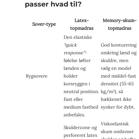
passer hvad til?
Latex-
Memory-skum-
Sover-type
topmadras
topmadras
Den elastiske
“quick
God konturering
response”
-
omkring lænd og
følelse løfter
skuldre, men
lænden og
vælg en model
Rygsovere
holder
med middel-fast
korsryggen i
densitet (55-65
neutral position.
kg/m³), så
Fast eller
bækkenet ikke
medium fasthed
synker for dybt.
anbefales.
Viskoelastisk
Skulderzone og
skum omfavner
perforeret latex