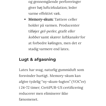
og gennemgående perforeringer
giver høj luftcirkulation; leder
varme effektivt væk.
Memory-skum:
Tættere celler
holder på varmen. Producenter
tilføjer
gel-perler, grafit eller
kobber
samt skærer
luftkanaler
for
at forbedre kølingen, men det er
stadig varmere end latex.
Lugt & afgasning
Latex har svag, naturlig gummiduft som
forsvinder hurtigt. Memory-skum kan
afgive tydelig “ny-skum-lugten” (VOC’er)
i 24-72 timer; CertiPUR-US certificering
reducerer men eliminerer ikke
fænomenet.