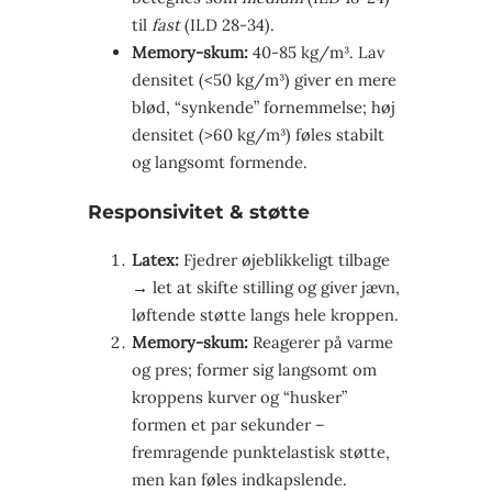
til
fast
(ILD 28-34).
Memory-skum:
40-85 kg/m³. Lav
densitet (<50 kg/m³) giver en mere
blød, “synkende” fornemmelse; høj
densitet (>60 kg/m³) føles stabilt
og langsomt formende.
Responsivitet & støtte
Latex:
Fjedrer øjeblikkeligt tilbage
→ let at skifte stilling og giver jævn,
løftende støtte langs hele kroppen.
Memory-skum:
Reagerer på varme
og pres; former sig langsomt om
kroppens kurver og “husker”
formen et par sekunder –
fremragende punktelastisk støtte,
men kan føles indkapslende.