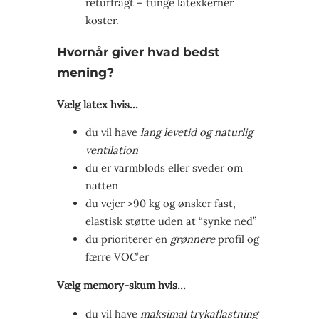
returfragt – tunge latex­kerner
koster.
Hvornår giver hvad bedst
mening?
Vælg latex hvis…
du vil have
lang levetid og naturlig
ventilation
du er varm­blods eller sveder om
natten
du vejer >90 kg og ønsker fast,
elastisk støtte uden at “synke ned”
du prioriterer en
grønnere
profil og
færre VOC’er
Vælg memory-skum hvis…
du vil have
maksimal trykaflastning