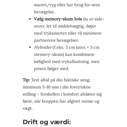
maven/ryg eller har brug for nem
bevægelse.
Vælg memory-skum hvis
du er side­
sover, let til middel­vægtig, døjer
med tryk­smerter eller vil minimere
partnerens bevægelser.
Hybrider
(f.eks. 3 cm latex + 3 cm
memory-skum) kan kombinere
kølighed med trykaflastning, men
prisen følger med.
Tip:
Test altid på din faktiske seng,
minimum 5-10 min i din foretrukne
stilling – forskellen i komfort afslører sig
først, når kroppen har afgivet varme og
vægt.
Drift og værdi: