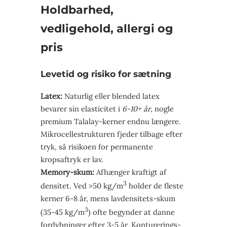
Holdbarhed,
vedligehold, allergi og
pris
Levetid og risiko for sætning
Latex:
Naturlig eller blended latex
bevarer sin elasticitet i
6-10+ år
, nogle
premium Talalay-kerner endnu længere.
Mikrocellestrukturen fjeder tilbage efter
tryk, så risikoen for permanente
kropsaftryk er lav.
Memory-skum:
Afhænger kraftigt af
3
densitet. Ved >50 kg/m
holder de fleste
kerner 6-8 år, mens lavdensitets-skum
3
(35-45 kg/m
) ofte begynder at danne
fordybninger efter 3-5 år. Konturerings­