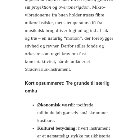
sin
projektion
og
overtonerigdom
. Mikro­
vibrationerne fra buen holder træets fibre
mikroelastiske, mens temperatur­skift fra
musikalsk brug driver fugt ud og ind af lak
og træ – en naturlig “motion”, der forebygger
stivhed og revner. Derfor stiller fonde og
orkestre som regel krav om fast
koncertaktivitet, når de udlåner et
Stradivarius-instrument.
Kort opsummeret: Tre grunde til særlig
omhu
Økonomisk værdi:
tocifrede
millionbeløb gør selv små skrammer
kostbare.
Kulturel betydning:
hvert instrument
er et uerstatteligt stykke musikhistorie.