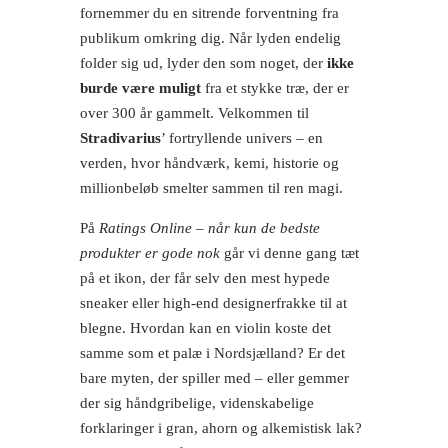
fornemmer du en sitrende forventning fra
publikum omkring dig. Når lyden endelig
folder sig ud, lyder den som noget, der
ikke
burde være muligt
fra et stykke træ, der er
over 300 år gammelt. Velkommen til
Stradivarius
’ fortryllende univers – en
verden, hvor håndværk, kemi, historie og
millionbeløb smelter sammen til ren magi.
På
Ratings Online – når kun de bedste
produkter er gode nok
går vi denne gang tæt
på et ikon, der får selv den mest hypede
sneaker eller high-end designerfrakke til at
blegne. Hvordan kan en violin koste det
samme som et palæ i Nordsjælland? Er det
bare myten, der spiller med – eller gemmer
der sig håndgribelige, videnskabelige
forklaringer i gran, ahorn og alkemistisk lak?