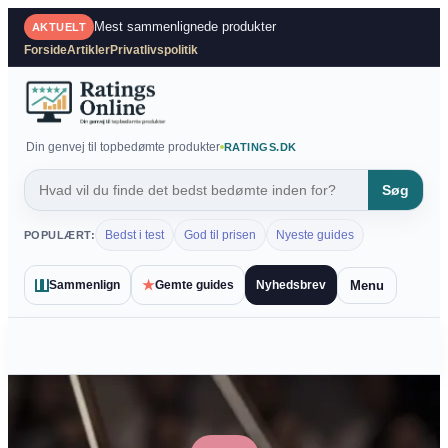
Spring
Mest sammenlignede produkter
AKTUELT
til
Forside
Artikler
Privatlivspolitik
indhold
Din genvej til topbedømte produkter
RATINGS.DK
Søg
Bedst i test
God til prisen
Nyeste guides
POPULÆRT:
★
Menu
Sammenlign
Gemte guides
Nyhedsbrev