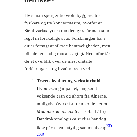
den ikke?
Hvis man spørger tre violinbyggere, tre
fysikere og tre koncertmestre, hvorfor en
Stradivarius lyder som den gør, får man som
regel ni forskellige svar. Forskningen har i
årtier forsøgt at afkode hemmeligheden, men
billedet er stadig mosaik-agtigt. Nedenfor får
du et overblik over de mest omtalte
forklaringer – og hvad vi reelt ved.
Træets kvalitet og vækstforhold
Hypotesen går på tæt, langsomt
voksende gran og ahorn fra Alperne,
muligvis påvirket af den kolde periode
Maunder-minimum
(ca. 1645-1715).
Dendrokronologiske studier har dog
KD
ikke påvist en entydig sammenhæng
2009
.