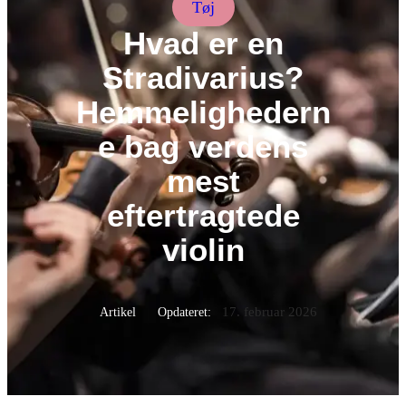
Tøj
Hvad er en
Stradivarius?
Hemmelighedern
e bag verdens
mest
eftertragtede
violin
17. februar 2026
Artikel
Opdateret: