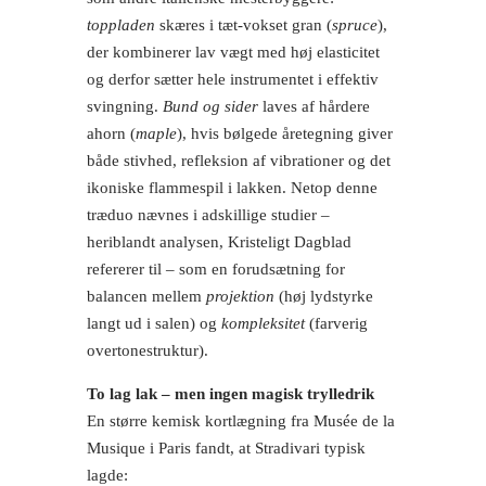
toppladen
skæres i tæt-vokset gran (
spruce
),
der kombinerer lav vægt med høj elasticitet
og derfor sætter hele instrumentet i effektiv
svingning.
Bund og sider
laves af hårdere
ahorn (
maple
), hvis bølgede åretegning giver
både stivhed, refleksion af vibrationer og det
ikoniske flammespil i lakken. Netop denne
træduo nævnes i adskillige studier –
heriblandt analysen, Kristeligt Dagblad
refererer til – som en forudsætning for
balancen mellem
projektion
(høj lydstyrke
langt ud i salen) og
kompleksitet
(farverig
overtonestruktur).
To lag lak – men ingen magisk trylledrik
En større kemisk kortlægning fra Musée de la
Musique i Paris fandt, at Stradivari typisk
lagde: