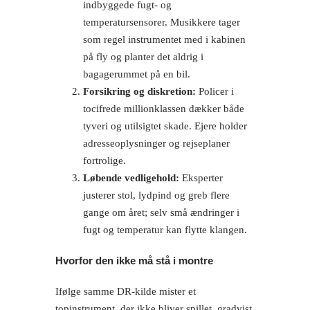
indbyggede fugt- og
temperatursensorer. Musikkere tager
som regel instrumentet med i kabinen
på fly og planter det aldrig i
bagagerummet på en bil.
Forsikring og diskretion:
Policer i
tocifrede millionklassen dækker både
tyveri og utilsigtet skade. Ejere holder
adresseoplysninger og rejseplaner
fortrolige.
Løbende vedligehold:
Eksperter
justerer stol, lydpind og greb flere
gange om året; selv små ændringer i
fugt og temperatur kan flytte klangen.
Hvorfor den ikke må stå i montre
Ifølge samme DR-kilde mister et
topinstrument, der ikke bliver spillet, gradvist