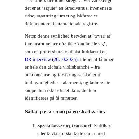
– et forløb, der understreger, hvor vanskeligt
det er at “skjule” en Stradivarius: hver eneste
ridse, mønstring i træet og lakfarve er
dokumenteret i internationale registre.
Netop denne synlighed betyder, at
tyveri af
fine instrumenter ofte ikke kan betale sig
,
som en professionel violinist forklarer i et
DR-interview (28.10.2025)
. I løbet af få timer
er hele den globale violinbranche – fra
auktionshuse og forsikringsselskaber til
toldmyndigheder – alarmeret, og købere tør
simpelthen ikke røre et ikon, der kan
identificeres på få minutter.
Sådan passer man på en stradivarius
Specialkasser og transport:
Kulfiber-
eller kevlar-forstærkede etuier med