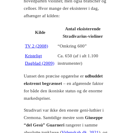
hovedparten violiner, men også bratscher og
celloer. Hvor mange der eksisterer i dag,
afhænger af kilden:
Antal eksisterende
Kilde
Stradivarius-violiner
TV 2 (2008)
“Omkring 600”
Kristeligt
Ca. 650 (af i alt 1.100
Dagblad (2009)
instrumenter)
Uanset den præcise opgørelse er
udbuddet
ekstremt begrænset
– en afgørende faktor
for både den ikoniske status og de enorme
markedspriser.
Stradivari var ikke den eneste geni-luthier i
Cremona. Samtidige mestre som
Giuseppe
“del Gesù” Guarneri
rangerer i samme
absolutte topklasse (
Videnskab.dk, 2021
), og