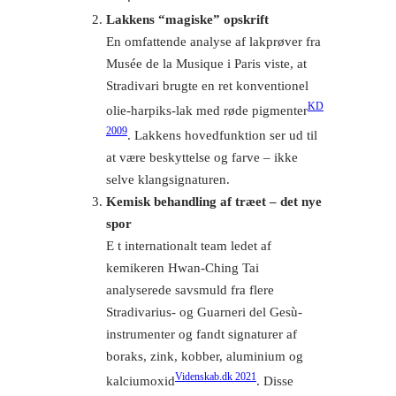
Lakkens “magiske” opskrift
En omfattende analyse af lakprøver fra
Musée de la Musique i Paris viste, at
Stradivari brugte en ret konventionel
KD
olie-harpiks-lak med røde pigmenter
2009
. Lakkens hovedfunktion ser ud til
at være beskyttelse og farve – ikke
selve klangsignaturen.
Kemisk behandling af træet – det nye
spor
E t internationalt team ledet af
kemikeren Hwan-Ching Tai
analyserede savsmuld fra flere
Stradivarius- og Guarneri del Gesù-
instrumenter og fandt signaturer af
boraks, zink, kobber, aluminium og
Videnskab.dk 2021
kalciumoxid
. Disse