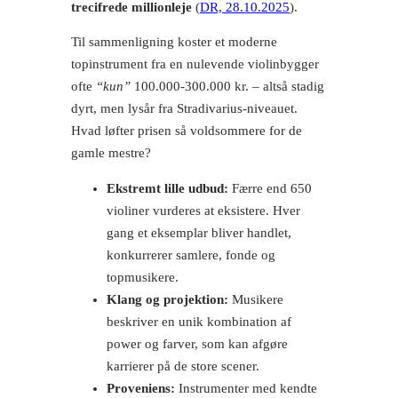
trecifrede millionleje
(
DR, 28.10.2025
).
Til sammenligning koster et moderne
topinstrument fra en nulevende violinbygger
ofte
“kun”
100.000-300.000 kr. – altså stadig
dyrt, men lysår fra Stradivarius-niveauet.
Hvad løfter prisen så voldsommere for de
gamle mestre?
Ekstremt lille udbud:
Færre end 650
violiner vurderes at eksistere. Hver
gang et eksemplar bliver handlet,
konkurrerer samlere, fonde og
topmusikere.
Klang og projektion:
Musikere
beskriver en unik kombination af
power og farver, som kan afgøre
karrierer på de store scener.
Proveniens:
Instrumenter med kendte