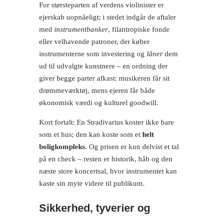
For størsteparten af verdens violinister er
ejerskab uopnåeligt; i stedet indgår de aftaler
med
instrumentbanker
, filantropiske fonde
eller velhavende patroner, der køber
instrumenterne som investering og
låner
dem
ud til udvalgte kunstnere – en ordning der
giver begge parter afkast: musikeren får sit
drømmeværktøj, mens ejeren får både
økonomisk værdi og kulturel goodwill.
Kort fortalt: En Stradivarius koster ikke bare
som et hus; den kan koste som et
helt
boligkompleks
. Og prisen er kun delvist et tal
på en check – resten er historik, håb og den
næste store koncertsal, hvor instrumentet kan
kaste sin myte videre til publikum.
Sikkerhed, tyverier og