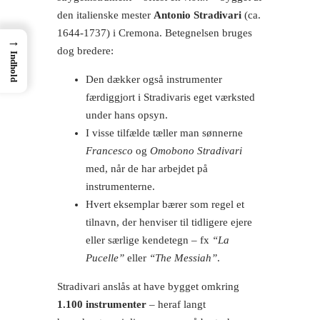
den italienske mester
Antonio Stradivari
(ca.
1644-1737) i Cremona. Betegnelsen bruges
→
dog bredere:
Indhold
Den dækker også instrumenter
færdiggjort i Stradivaris eget værksted
under hans opsyn.
I visse tilfælde tæller man sønnerne
Francesco
og
Omobono Stradivari
med, når de har arbejdet på
instrumenterne.
Hvert eksemplar bærer som regel et
tilnavn, der henviser til tidligere ejere
eller særlige kendetegn – fx
“La
Pucelle”
eller
“The Messiah”
.
Stradivari anslås at have bygget omkring
1.100 instrumenter
– heraf langt