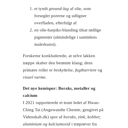
et tyndt
ground-lag
af olie, som
forsegler porerne og udligner
overfladen, efterfulgt af
en olie-harpiks-blanding tilsat rødlige
pigmenter (almindelige i samtidens
malerkunst).
Forskerne konkluderede, at selve lakken
næppe skaber den berømte klang; dens
primære roller er
beskyttelse
,
fugtbarriere
og
visuel varme
.
Det nye kemispor: Boraks, metaller og
calcium
I 2021 rapporterede et team ledet af Hwan-
Ching Tai (Angewandte Chemie, gengivet på
Videnskab.dk) spor af
boraks, zink, kobber,
aluminium og kalciumoxid
i træprøver fra