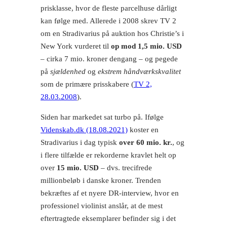
prisklasse, hvor de fleste parcelhuse dårligt
kan følge med. Allerede i 2008 skrev TV 2
om en Stradivarius på auktion hos Christie’s i
New York vurderet til
op mod 1,5 mio. USD
– cirka 7 mio. kroner dengang – og pegede
på
sjældenhed
og
ekstrem håndværkskvalitet
som de primære prisskabere (
TV 2,
28.03.2008
).
Siden har markedet sat turbo på. Ifølge
Videnskab.dk (18.08.2021)
koster en
Stradivarius i dag typisk
over 60 mio. kr.
, og
i flere tilfælde er rekorderne kravlet helt op
over
15 mio. USD
– dvs. trecifrede
millionbeløb i danske kroner. Trenden
bekræftes af et nyere DR-interview, hvor en
professionel violinist anslår, at de mest
eftertragtede eksemplarer befinder sig i det