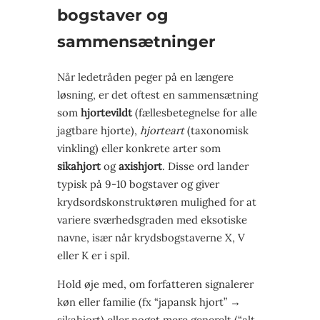
bogstaver og
sammensætninger
Når ledetråden peger på en længere
løsning, er det oftest en sammensætning
som
hjortevildt
(fællesbetegnelse for alle
jagtbare hjorte),
hjorteart
(taxonomisk
vinkling) eller konkrete arter som
sikahjort
og
axishjort
. Disse ord lander
typisk på 9-10 bogstaver og giver
krydsords­konstruktøren mulighed for at
variere sværhedsgraden med eksotiske
navne, især når krydsbogstaverne X, V
eller K er i spil.
Hold øje med, om forfatteren signalerer
køn eller familie (fx “japansk hjort” →
sikahjort) eller noget mere generelt (“alt