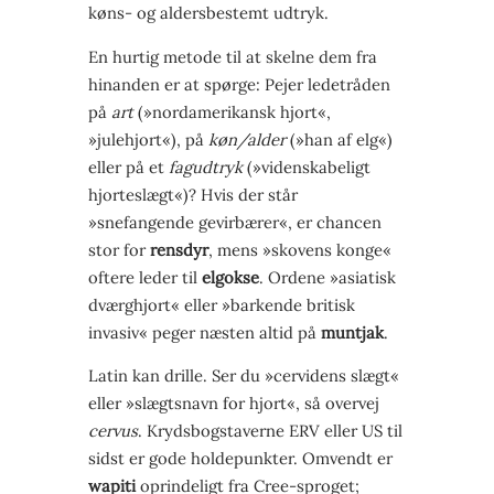
køns- og aldersbestemt udtryk.
En hurtig metode til at skelne dem fra
hinanden er at spørge: Pejer ledetråden
på
art
(»nordamerikansk hjort«,
»julehjort«), på
køn/alder
(»han af elg«)
eller på et
fagudtryk
(»videnskabeligt
hjorteslægt«)? Hvis der står
»snefangende gevirbærer«, er chancen
stor for
rensdyr
, mens »skovens konge«
oftere leder til
elgokse
. Ordene »asiatisk
dværghjort« eller »barkende britisk
invasiv« peger næsten altid på
muntjak
.
Latin kan drille. Ser du »cervidens slægt«
eller »slægtsnavn for hjort«, så overvej
cervus
. Krydsbogstaverne ERV eller US til
sidst er gode holdepunkter. Omvendt er
wapiti
oprindeligt fra Cree-sproget;