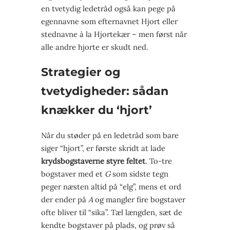
en tvetydig ledetråd også kan pege på
egennavne som efternavnet Hjort eller
stednavne à la Hjortekær – men først når
alle andre hjorte er skudt ned.
Strategier og
tvetydigheder: sådan
knækker du ‘hjort’
Når du støder på en ledetråd som bare
siger “hjort”, er første skridt at lade
krydsbogstaverne styre feltet
. To-tre
bogstaver med et
G
som sidste tegn
peger næsten altid på “elg”, mens et ord
der ender på
A
og mangler fire bogstaver
ofte bliver til “sika”. Tæl længden, sæt de
kendte bogstaver på plads, og prøv så