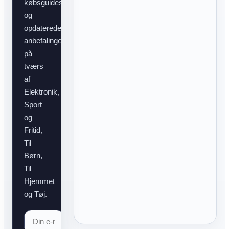
købsguides
og
opdaterede
anbefalinger
på
tværs
af
Elektronik,
Sport
og
Fritid,
Til
Børn,
Til
Hjemmet
og Tøj.