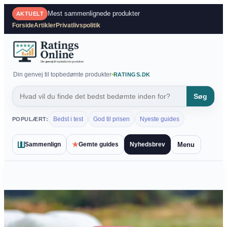
Spring
Mest sammenlignede produkter
AKTUELT
til
Forside
Artikler
Privatlivspolitik
indhold
Din genvej til topbedømte produkter
RATINGS.DK
Søg
Bedst i test
God til prisen
Nyeste guides
POPULÆRT:
★
Menu
Sammenlign
Gemte guides
Nyhedsbrev