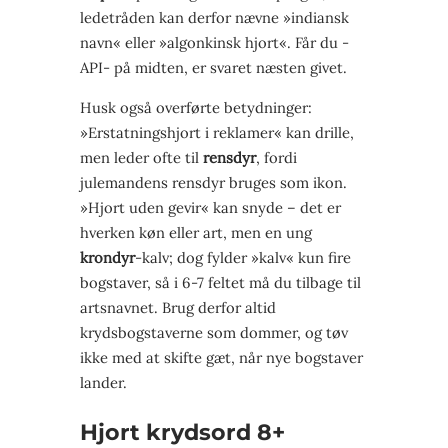
ledetråden kan derfor nævne »indiansk
navn« eller »algonkinsk hjort«. Får du ­-
API-­ på midten, er svaret næsten givet.
Husk også overførte betydninger:
»Erstatnings­hjort i reklamer« kan drille,
men leder ofte til
rensdyr
, fordi
julemandens rensdyr bruges som ikon.
»Hjort uden gevir« kan snyde – det er
hverken køn eller art, men en ung
krondyr
-kalv; dog fylder »kalv« kun fire
bogstaver, så i 6-7 feltet må du tilbage til
artsnavnet. Brug derfor altid
krydsbogstaverne som dommer, og tøv
ikke med at skifte gæt, når nye bogstaver
lander.
Hjort krydsord 8+