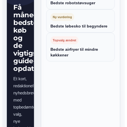
Bedste robotstøvsuger
Få
månedens
Ny vurdering
bedste
Bedste løbesko til begyndere
køb
og
Topvalg ændret
de
Bedste airfryer til mindre
vigtigste
køkkener
guide-
opdateringer
Et kort,
redaktionelt
nyhedsbrev
med
topbedømte
valg,
nye