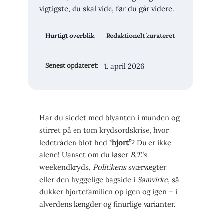
vigtigste, du skal vide, før du går videre.
Hurtigt overblik
Redaktionelt kurateret
1. april 2026
Senest opdateret:
Har du siddet med blyanten i munden og
stirret på en tom krydsordskrise, hvor
ledetråden blot hed
“hjort”
? Du er ikke
alene! Uanset om du løser
B.T.’s
weekendkryds,
Politikens
sværvægter
eller den hyggelige bagside i
Samvirke
, så
dukker hjorte­familien op igen og igen – i
alverdens længder og finurlige varianter.