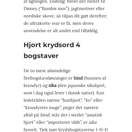
af ligningen. Endelig: bliver der hintet til
Disney (“Bambis mor”), jagtmotiver eller
nordiske skove, så tilpas dit gæt derefter;
de ultrakorte svar er få, men deres
anvendelse er alt andet end tilfældig.
Hjort krydsord 4
bogstaver
De to mest almindelige
firebogstavsløsninger er
hind
(hunnen af
krondyr) og
sika
(den japanske sika­hjort,
som i dag også lever i dansk natur). Kan
ledetråden nævne “hun­hjort”, “ko” eller
“krondyrets mage”, peger det næsten
altid på
hind
; står der i stedet “asiatisk
hjort” eller “importeret vildt”, er
sika
favorit. Tjek især krydsbogstaverne I-N-D