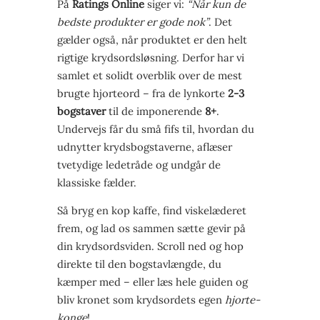
På
Ratings Online
siger vi:
“Når kun de
bedste produkter er gode nok”
. Det
gælder også, når produktet er den helt
rigtige krydsordsløsning. Derfor har vi
samlet et solidt overblik over de mest
brugte hjorte­ord – fra de lynkorte
2-3
bogstaver
til de imponerende
8+
.
Undervejs får du små fifs til, hvordan du
udnytter krydsbogstaverne, aflæser
tvetydige ledetråde og undgår de
klassiske fælder.
Så bryg en kop kaffe, find viskelæderet
frem, og lad os sammen sætte gevir på
din krydsords­viden. Scroll ned og hop
direkte til den bogstav­længde, du
kæmper med – eller læs hele guiden og
bliv kronet som krydsordets egen
hjorte­
konge
!