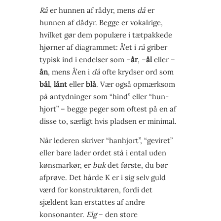
Rå
er hunnen af rådyr, mens
då
er
hunnen af dådyr. Begge er vokalrige,
hvilket gør dem populære i tætpakkede
hjørner af diagrammet: Å’et i
rå
griber
typisk ind i endelser som –
år
, –
ål
eller –
ån
, mens Å’en i
då
ofte krydser ord som
bål
,
lånt
eller
blå
. Vær også opmærksom
på antydninger som “hind” eller “hun­
hjort” – begge peger som oftest på en af
disse to, særligt hvis pladsen er minimal.
Når lederen skriver “hanhjort”, “geviret”
eller bare lader ordet stå i ental uden
kønsmarkør, er
buk
det første, du bør
afprøve. Det hårde K er i sig selv guld
værd for konstruktøren, fordi det
sjældent kan erstattes af andre
konsonanter.
Elg
– den store