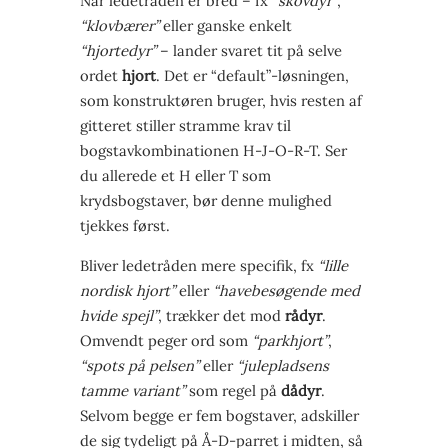
Når ledetråden er bred – fx
“skovdyr”
,
“klovbærer”
eller ganske enkelt
“hjortedyr”
– lander svaret tit på selve
ordet
hjort
. Det er “default”-løsningen,
som konstruktøren bruger, hvis resten af
gitteret stiller stramme krav til
bogstavkombinationen H-J-O-R-T. Ser
du allerede et H eller T som
krydsbogstaver, bør denne mulighed
tjekkes først.
Bliver ledetråden mere specifik, fx
“lille
nordisk hjort”
eller
“havebesøgende med
hvide spejl”
, trækker det mod
rådyr
.
Omvendt peger ord som
“parkhjort”
,
“spots på pelsen”
eller
“julepladsens
tamme variant”
som regel på
dådyr
.
Selvom begge er fem bogstaver, adskiller
de sig tydeligt på Å-D-parret i midten, så