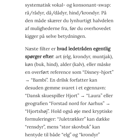
systematisk vokal- og konsonant-swap:
rå/rådyr, då/dådyr, hind/krondyr. På
den måde skærer du lynhurtigt halvdelen
af mulighederne fra, før du overhovedet
kigger på selve betydningen.
Næste filter er
hvad ledetråden egentlig
spørger efter
: art (elg, krondyr, muntjak),
køn (buk, hind), alder (kalv), eller måske
en overført reference som “Disney-hjort”
→ “Bambi”. En drilsk forfatter kan
desuden gemme svaret i et egennavn:
“Dansk skuespiller Hjort” → “Laura” eller
geografien “Forstad nord for Aarhus” →
“Hjortshøj”. Hold også øje med kryptiske
formuleringer: “Juletrækker” kan dække
“rensdyr”, mens “stor skovbuk” kan
hentyde til både “elg” og “krondyr”