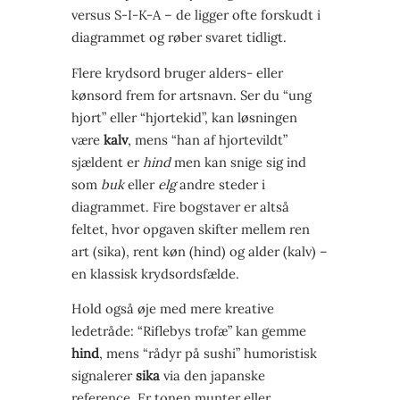
versus S-I-K-A – de ligger ofte forskudt i
diagrammet og røber svaret tidligt.
Flere krydsord bruger alders- eller
kønsord frem for artsnavn. Ser du “ung
hjort” eller “hjortekid”, kan løsningen
være
kalv
, mens “han af hjortevildt”
sjældent er
hind
men kan snige sig ind
som
buk
eller
elg
andre steder i
diagrammet. Fire bogstaver er altså
feltet, hvor opgaven skifter mellem ren
art (sika), rent køn (hind) og alder (kalv) –
en klassisk krydsordsfælde.
Hold også øje med mere kreative
ledetråde: “Riflebys trofæ” kan gemme
hind
, mens “rådyr på sushi” humoristisk
signalerer
sika
via den japanske
reference. Er tonen munter eller