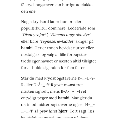
få krydsbogstaver kan hurtigt udelukke
den ene.
Nogle krydsord lader humor eller
populærkultur dominere. Ledetråde som
“Disney-hjort”
,
“Filmens unge skovfyr”
eller bare
“tegneserie-kiddet”
skriger på
bambi
. Her er tonen bevidst nuttet eller
nostalgisk, og valg af lille forbogstav
trods egennavnet er næsten altid tilsigtet
for at holde sig inden for fem felter.
Står du med krydsbogstaverne R-_-D-Y-
R eller D-Å-_-Y-R giver mønsteret
næsten sig selv, mens B-A-_-_-I ret
entydigt peger mod
bambi
. Mangler du
derimod midterbogstaverne og ser H-_-
_-_-T, så prøv først
hjort
. Kort sagt: læs
ledetrådens præcision, smag på dens