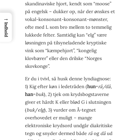
skandinaviske hjort, kendt som “moose”
på engelsk – dukker op, når der ønskes et
→
vokal-konsonant-konsonant-mønster,
Indhold
ofte med L som bro mellem to temmelig
lukkede felter. Samtidig kan “elg” være
løsningen på tilsyneladende kryptiske
vink som “kæmpehjort”, “kongelig
klovbærer” eller den drilske “Norges
skovkonge”.
Er du i tvivl, så husk denne lyn­diagnose:
1) Kig efter køn i ledetråden (
hun
=
rå/då
,
han
=
buk
), 2) tjek om krydsbogstaverne
giver et hårdt K eller blød G i slutningen
(
buk
/
elg
), 3) vurder om Å-tegnet
overhovedet er muligt – mange
elektroniske krydsord undgår diakritiske
tegn og snyder dermed både
rå
og
då
ud