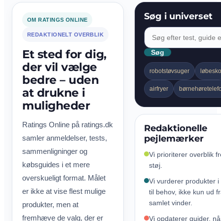
Søg i universet
OM RATINGS ONLINE
REDAKTIONELT OVERBLIK
Et sted for dig,
Søg
der vil vælge
robotstøvsuger
løbesk
bedre – uden
airfryer
børnehøretelef
at drukne i
muligheder
Ratings Online på ratings.dk
Redaktionelle
pejlemærker
samler anmeldelser, tests,
sammenligninger og
Vi prioriterer overblik f
købsguides i et mere
støj.
overskueligt format. Målet
Vi vurderer produkter i
er ikke at vise flest mulige
til behov, ikke kun ud f
samlet vinder.
produkter, men at
fremhæve de valg, der er
Vi opdaterer guider, nå