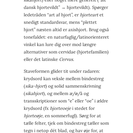
dansk hjortevildt” → hjortevildt). Spørger
ledetråden “art af hjort”, er
hjorteart
et
snedigt standardsvar, mens “plettet
hjort” næsten altid er axishjort. Brug også
tonefaldet: en naturfaglig/latin­orienteret
vinkel kan lure dig over mod længre
alternativer som cervidae (hjortefamilien)
eller det latinske
Cervus
.
Staveformen glider tit under radaren:
krydsord kan veksle mellem bindestreg
(
sika-hjort
) og solid sammenskrivning
(
sikahjort
), og mellem æ/ø/å og
transskriptioner som “e” eller “oe” i ældre
krydsord (fx
hjorteoeje
i stedet for
hjorteøje
, en sommerfugl). Sørg for at
tælle felter, tjek om bindestreg tæller som
tegn i netop dét blad, og hav øje for, at