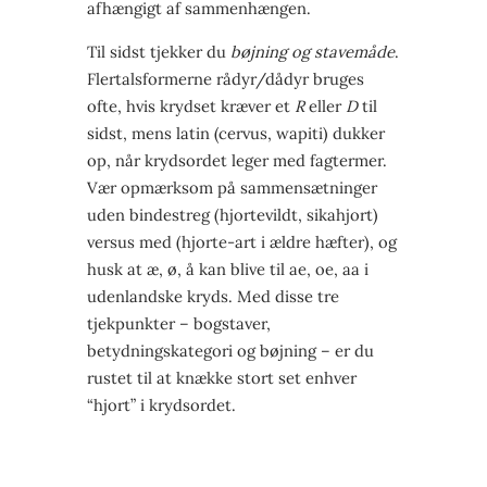
afhængigt af sammenhængen.
Til sidst tjekker du
bøjning og stavemåde
.
Flertalsformerne rådyr/dådyr bruges
ofte, hvis krydset kræver et
R
eller
D
til
sidst, mens latin (cervus, wapiti) dukker
op, når krydsordet leger med fagtermer.
Vær opmærksom på sammensætninger
uden bindestreg (hjortevildt, sikahjort)
versus med (hjorte-art i ældre hæfter), og
husk at æ, ø, å kan blive til ae, oe, aa i
udenlandske kryds. Med disse tre
tjekpunkter – bogstaver,
betydningskategori og bøjning – er du
rustet til at knække stort set enhver
“hjort” i krydsordet.