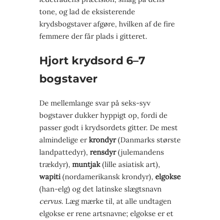
tone, og lad de eksisterende
krydsbogstaver afgøre, hvilken af de fire
femmere der får plads i gitteret.
Hjort krydsord 6–7
bogstaver
De mellemlange svar på seks-syv
bogstaver dukker hyppigt op, fordi de
passer godt i krydsordets gitter. De mest
almindelige er
krondyr
(Danmarks største
landpattedyr),
rensdyr
(julemandens
trækdyr),
muntjak
(lille asiatisk art),
wapiti
(nordamerikansk krondyr),
elgokse
(han-elg) og det latinske slægtsnavn
cervus
. Læg mærke til, at alle undtagen
elgokse er rene artsnavne; elgokse er et