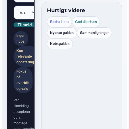
Hurtigt videre
Bedst i test
God til prisen
Tilmeld
Nyeste guides
Sammenligninger
Ingen
hype
Købsguides
Kun
relevante
opdateringer
Fokus
på
overblik
og valg
Ved
tilmelding
accepterer
du at
modtage
redaktionelle