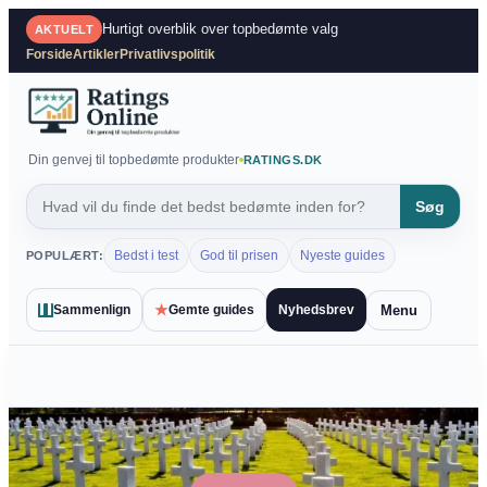
Spring
Hurtigt overblik over topbedømte valg
AKTUELT
til
Forside
Artikler
Privatlivspolitik
indhold
Din genvej til topbedømte produkter
RATINGS.DK
Søg
Bedst i test
God til prisen
Nyeste guides
POPULÆRT:
★
Menu
Sammenlign
Gemte guides
Nyhedsbrev