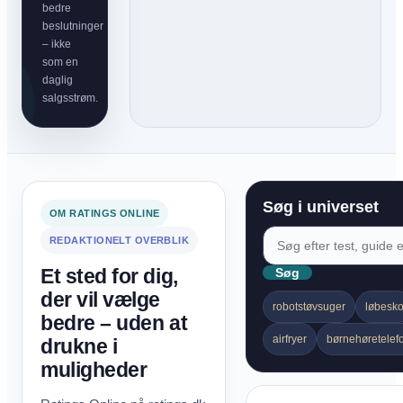
bedre
beslutninger
– ikke
som en
daglig
salgsstrøm.
Søg i universet
OM RATINGS ONLINE
REDAKTIONELT OVERBLIK
Et sted for dig,
Søg
der vil vælge
robotstøvsuger
løbesk
bedre – uden at
airfryer
børnehøretelef
drukne i
muligheder