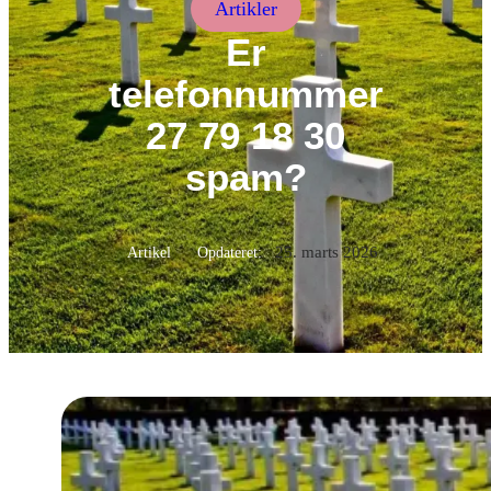
Artikler
Er
telefonnummer
27 79 18 30
spam?
25. marts 2026
Artikel
Opdateret: