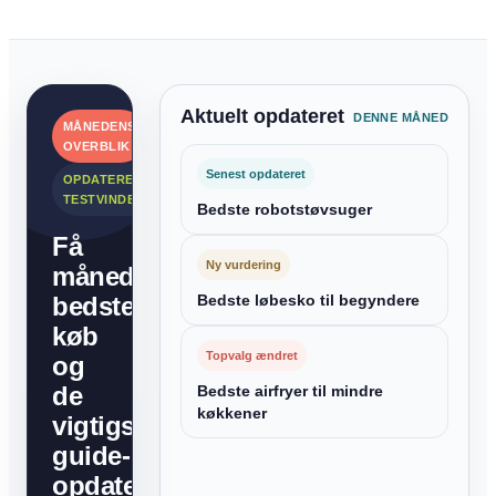
Aktuelt opdateret
DENNE MÅNED
MÅNEDENS
OVERBLIK
Senest opdateret
OPDATEREDE
TESTVINDERE
Bedste robotstøvsuger
Få
Ny vurdering
månedens
bedste
Bedste løbesko til begyndere
køb
Topvalg ændret
og
de
Bedste airfryer til mindre
køkkener
vigtigste
guide-
opdateringer