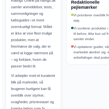
Ratings Online på ratings.dk
Redaktionelle
samler anmeldelser, tests,
pejlemærker
sammenligninger og
Vi prioriterer overblik f
købsguides i et mere
støj.
overskueligt format. Målet
Vi vurderer produkter i
er ikke at vise flest mulige
til behov, ikke kun ud f
samlet vinder.
produkter, men at
fremhæve de valg, der er
Vi opdaterer guider, nå
markedet ændrer sig, e
værd at kigge nærmere på
anbefalinger skal juste
– og forklare, hvem de
passer bedst til.
Vi arbejder med et kurateret
blik på markedet, så
brugeren hurtigere kan få
overblik over styrker,
svagheder, prisniveauer og
typiske behov som fx