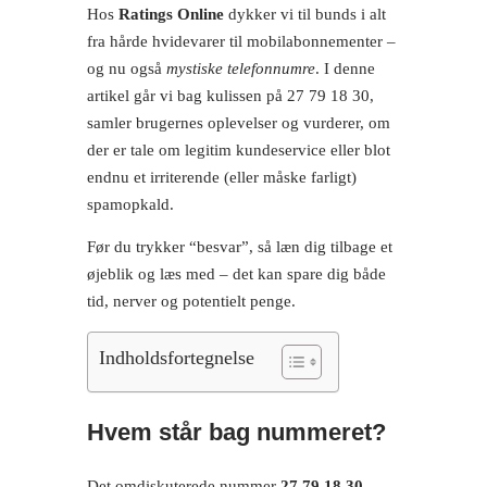
Hos
Ratings Online
dykker vi til bunds i alt
fra hårde hvidevarer til mobilabonnementer –
og nu også
mystiske telefonnumre
. I denne
artikel går vi bag kulissen på 27 79 18 30,
samler brugernes oplevelser og vurderer, om
der er tale om legitim kundeservice eller blot
endnu et irriterende (eller måske farligt)
spamopkald.
Før du trykker “besvar”, så læn dig tilbage et
øjeblik og læs med – det kan spare dig både
tid, nerver og potentielt penge.
Indholdsfortegnelse
Hvem står bag nummeret?
Det omdiskuterede nummer
27 79 18 30