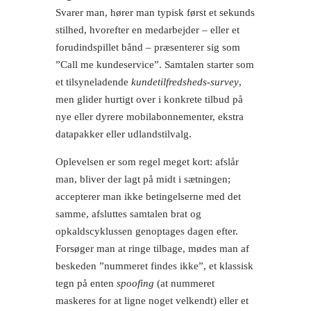
Svarer man, hører man typisk først et sekunds
stilhed, hvorefter en medarbejder – eller et
forudindspillet bånd – præsenterer sig som
”Call me kundeservice”. Samtalen starter som
et tilsyneladende
kundetilfredsheds-survey
,
men glider hurtigt over i konkrete tilbud på
nye eller dyrere mobilabonnementer, ekstra
data­pakker eller udlands­tilvalg.
Oplevelsen er som regel meget kort: afslår
man, bliver der lagt på midt i sætningen;
accepterer man ikke betingelserne med det
samme, afsluttes samtalen brat og
opkaldscyklussen genoptages dagen efter.
Forsøger man at ringe tilbage, mødes man af
beskeden ”nummeret findes ikke”, et klassisk
tegn på enten
spoofing
(at nummeret
maskeres for at ligne noget velkendt) eller et