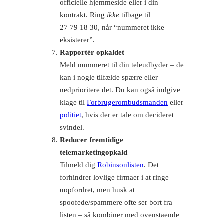
officielle hjemmeside eller i din
kontrakt. Ring
ikke
tilbage til
27 79 18 30, når “nummeret ikke
eksisterer”.
Rapportér opkaldet
Meld nummeret til din teleudbyder – de
kan i nogle tilfælde spærre eller
nedprioritere det. Du kan også indgive
klage til
Forbrugerombudsmanden
eller
politiet
, hvis der er tale om decideret
svindel.
Reducer fremtidige
telemarketingopkald
Tilmeld dig
Robinsonlisten
. Det
forhindrer lovlige firmaer i at ringe
uopfordret, men husk at
spoofede/spammere ofte ser bort fra
listen – så kombiner med ovenstående