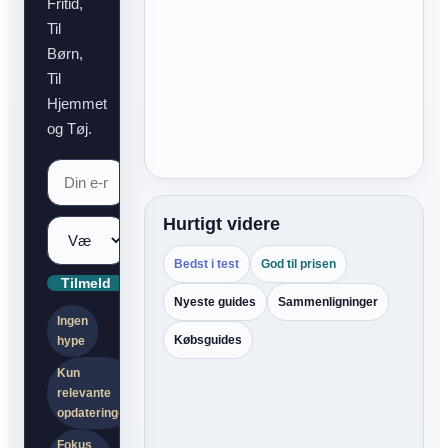
Fritid,
Til
Børn,
Til
Hjemmet
og Tøj.
Hurtigt videre
Bedst i test
God til prisen
Tilmeld
Nyeste guides
Sammenligninger
Ingen
Købsguides
hype
Kun
relevante
opdateringer
Fokus