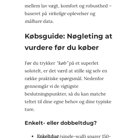
mellem lav vægt, komfort og robusthed –
baseret på
virkelige
oplevelser og
målbare
data.
Købsguide: Nøgleting at
vurdere før du køber
Før du trykker
“køb”
på et superlet
solotelt, er det værd at stille sig selv en
række praktiske spørgsmål. Nedenfor
gennemgår vi de vigtigste
beslutningspunkter, så du kan matche
teltet til dine egne behov og dine typiske
ture.
Enkelt- eller dobbeltdug?
Enkeltdug
(single-wall) sparer 150-