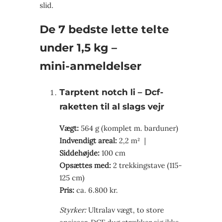
slid.
De 7 bedste lette telte
under 1,5 kg –
mini‑anmeldelser
Tarptent notch li – Dcf-
raketten til al slags vejr
Vægt:
564 g (komplet m. barduner)
Indvendigt areal:
2,2 m² |
Siddehøjde:
100 cm
Opsættes med:
2 trekkingstave (115-
125 cm)
Pris:
ca. 6.800 kr.
Styrker:
Ultra­lav vægt, to store