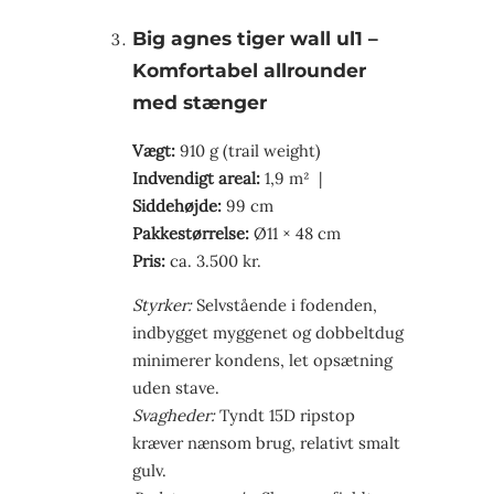
Big agnes tiger wall ul1 –
Komfortabel allrounder
med stænger
Vægt:
910 g (trail weight)
Indvendigt areal:
1,9 m² |
Siddehøjde:
99 cm
Pakkestørrelse:
Ø11 × 48 cm
Pris:
ca. 3.500 kr.
Styrker:
Selv­stående i fodenden,
indbygget myggenet og dobbeltdug
minimerer kondens, let opsætning
uden stave.
Svagheder:
Tyndt 15D ripstop
kræver nænsom brug, relativt smalt
gulv.