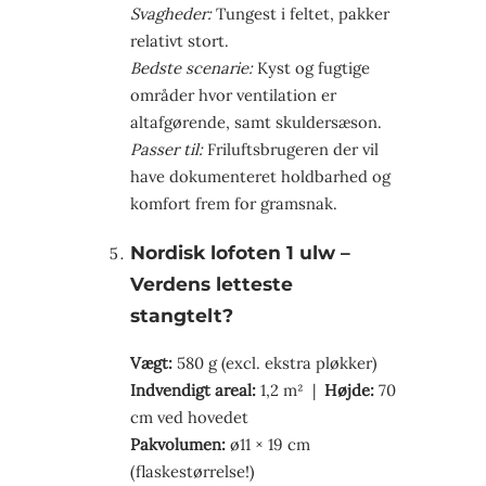
Svagheder:
Tungest i feltet, pakker
relativt stort.
Bedste scenarie:
Kyst og fugtige
områder hvor ventilation er
altafgørende, samt skuldersæson.
Passer til:
Friluftsbrugeren der vil
have dokumenteret holdbarhed og
komfort frem for gramsnak.
Nordisk lofoten 1 ulw –
Verdens letteste
stangtelt?
Vægt:
580 g (excl. ekstra pløkker)
Indvendigt areal:
1,2 m² |
Højde:
70
cm ved hovedet
Pakvolumen:
ø11 × 19 cm
(flaskestørrelse!)