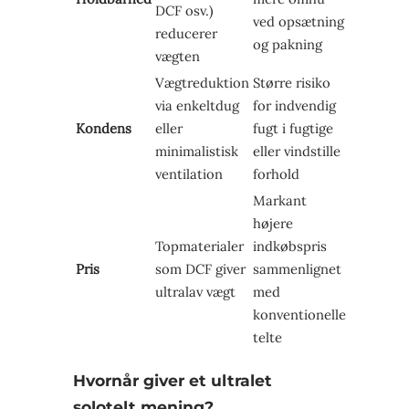
DCF osv.)
ved opsætning
reducerer
og pakning
vægten
Vægtreduktion
Større risiko
via enkeltdug
for indvendig
Kondens
eller
fugt i fugtige
minimalistisk
eller vindstille
ventilation
forhold
Markant
højere
Topmaterialer
indkøbspris
Pris
som DCF giver
sammenlignet
ultralav vægt
med
konventionelle
telte
Hvornår giver et ultralet
solotelt mening?