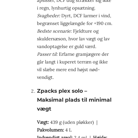
apsisser, DCF dug strækker sig ikke
i regn, lynhurtig opsætning.
Svagheder:
Dyrt, DCF larmer i vind,
begrænset liggelængde for +190 cm.
Bedste scenarie:
Fjeldture og
skuldersæson, hvor lav vægt og lav
vandoptagelse er guld værd.
Passer til:
Erfarne gramjægere der
går langt i kuperet terræn og ikke
vil slæbe mere end højst nød­
vendigt.
Zpacks plex solo –
Maksimal plads til minimal
vægt
Vægt:
439 g (uden pløkker) |
Pakvolumen:
4 L
Indvendigt areal:
2,4 m² |
Højde: