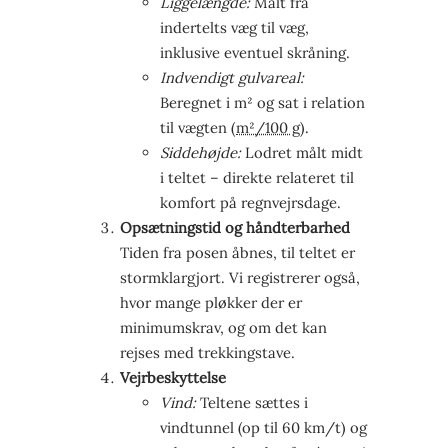
Liggelængde:
Målt fra
indertelts væg til væg,
inklusive eventuel skråning.
Indvendigt gulvareal:
Beregnet i m² og sat i relation
til vægten (
m²/100 g
).
Siddehøjde:
Lodret målt midt
i teltet – direkte relateret til
komfort på regnvejrsdage.
Opsætningstid og håndterbarhed
Tiden fra posen åbnes, til teltet er
stormklargjort. Vi registrerer også,
hvor mange pløkker der er
minimumskrav, og om det kan
rejses med trekkingstave.
Vejrbeskyttelse
Vind:
Teltene sættes i
vindtunnel (op til 60 km/t) og