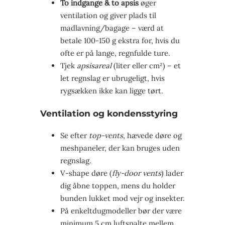
To indgange & to apsis
øger
ventilation og giver plads til
madlavning/bagage – værd at
betale 100-150 g ekstra for, hvis du
ofte er på lange, regnfulde ture.
Tjek
apsisareal
(liter eller cm²) – et
let regnslag er ubrugeligt, hvis
rygsækken ikke kan ligge tørt.
Ventilation og kondensstyring
Se efter
top-vents
, hævede døre og
meshpaneler, der kan bruges uden
regnslag.
V-shape døre (
fly-door vents
) lader
dig åbne toppen, mens du holder
bunden lukket mod vejr og insekter.
På enkeltdugmodeller bør der være
minimum 5 cm luftspalte mellem