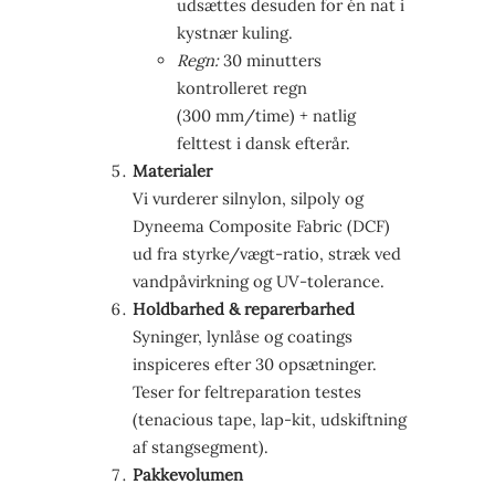
udsættes desuden for én nat i
kystnær kuling.
Regn:
30 minutters
kontrolleret regn
(300 mm/time) + natlig
felttest i dansk efterår.
Materialer
Vi vurderer silnylon, silpoly og
Dyneema Composite Fabric (DCF)
ud fra styrke/vægt-ratio, stræk ved
vandpåvirkning og UV-tolerance.
Holdbarhed & reparerbarhed
Syninger, lynlåse og coatings
inspiceres efter 30 opsætninger.
Teser for feltreparation testes
(tenacious tape, lap-kit, udskiftning
af stangsegment).
Pakkevolumen