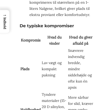
komprimeres til størrelsen på en 1-
liters Nalgene, hvilket giver plads til
→
ekstra proviant eller komfortudstyr.
Indhold
De typiske kompromiser
Hvad du
Hvad du giver
Kompromis
vinder
afkald på
Snævrere
indvendig
Lav vægt og
bredde,
Plads
kompakt
mindre
pakning
siddehøjde og
ofte kun én
apsis
Tyndere
Mere sårbar
materialer (15-
for slid, kræver
20 D silnylon,
Holdbarhed
mere omhu