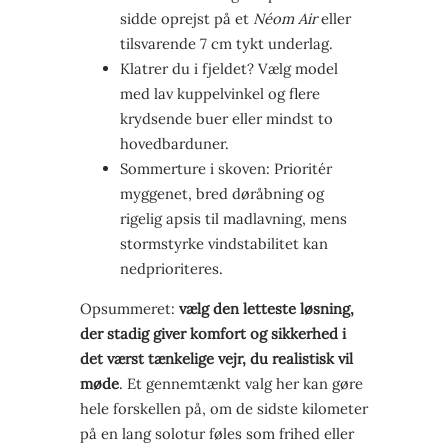
sidde oprejst på et
Néom Air
eller
tilsvarende 7 cm tykt underlag.
Klatrer du i fjeldet? Vælg model
med lav kuppelvinkel og flere
krydsende buer eller mindst to
hovedbarduner.
Sommerture i skoven: Prioritér
myggenet, bred døråbning og
rigelig apsis til madlavning, mens
stormstyrke vindstabilitet kan
nedprioriteres.
Opsummeret:
vælg den letteste løsning,
der stadig giver komfort og sikkerhed i
det værst tænkelige vejr, du realistisk vil
møde
. Et gennemtænkt valg her kan gøre
hele forskellen på, om de sidste kilometer
på en lang solotur føles som frihed eller