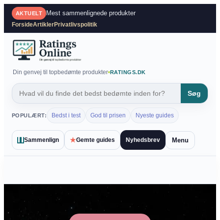
Spring
Mest sammenlignede produkter
AKTUELT
til
Forside
Artikler
Privatlivspolitik
indhold
Din genvej til topbedømte produkter
RATINGS.DK
Søg
Bedst i test
God til prisen
Nyeste guides
POPULÆRT:
★
Menu
Sammenlign
Gemte guides
Nyhedsbrev