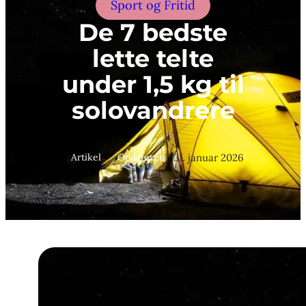
Sport og Fritid
De 7 bedste
lette telte
under 1,5 kg til
solovandrere
Artikel
Opdateret:
31. januar 2026