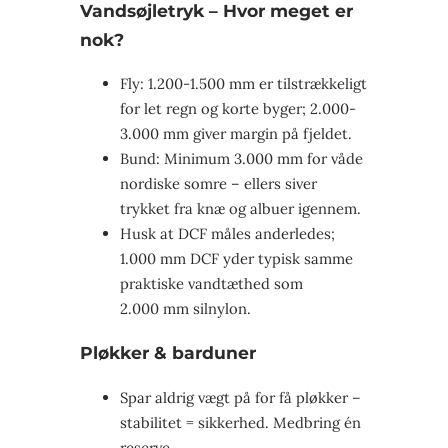
Vandsøjletryk – Hvor meget er
nok?
Fly: 1.200-1.500 mm er tilstrækkeligt
for let regn og korte byger; 2.000-
3.000 mm giver margin på fjeldet.
Bund: Minimum 3.000 mm for våde
nordiske somre – ellers siver
trykket fra knæ og albuer igennem.
Husk at DCF måles anderledes;
1.000 mm DCF yder typisk samme
praktiske vandtæthed som
2.000 mm silnylon.
Pløkker & barduner
Spar aldrig vægt på for få pløkker –
stabilitet = sikkerhed. Medbring én
reserve.