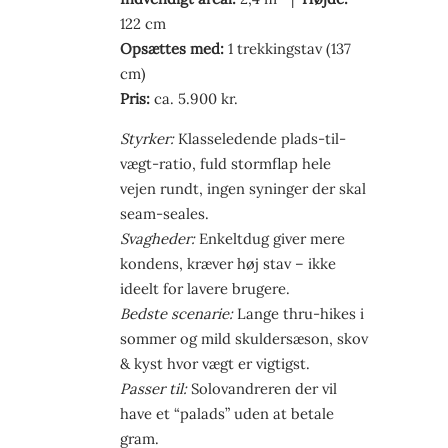
122 cm
Opsættes med:
1 trekkingstav (137
cm)
Pris:
ca. 5.900 kr.
Styrker:
Klasse­ledende plads-til-
vægt-ratio, fuld stormflap hele
vejen rundt, ingen syninger der skal
seam-seales.
Svagheder:
Enkeltdug giver mere
kondens, kræver høj stav – ikke
ideelt for lavere brugere.
Bedste scenarie:
Lange thru-hikes i
sommer og mild skulder­sæson, skov
& kyst hvor vægt er vigtigst.
Passer til:
Solovandreren der vil
have et “palads” uden at betale
gram.