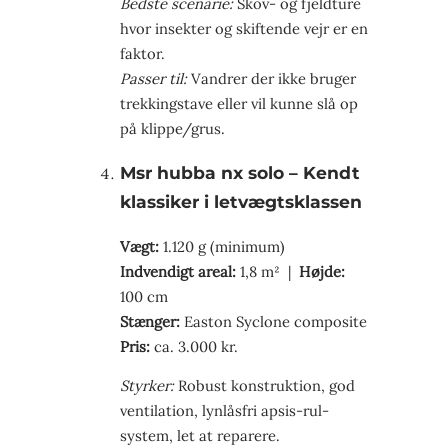
Bedste scenarie:
Skov- og fjeldture
hvor insekter og skiftende vejr er en
faktor.
Passer til:
Vandrer der ikke bruger
trekkingstave eller vil kunne slå op
på klippe/grus.
Msr hubba nx solo – Kendt
klassiker i letvægtsklassen
Vægt:
1.120 g (minimum)
Indvendigt areal:
1,8 m² |
Højde:
100 cm
Stænger:
Easton Syclone composite
Pris:
ca. 3.000 kr.
Styrker:
Robust konstruktion, god
ventilation, lynlås­fri apsis-rul-
system, let at reparere.