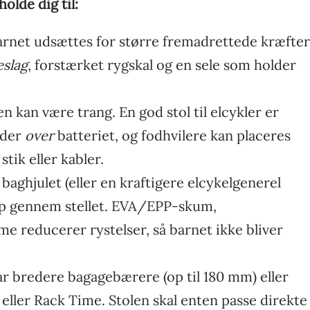
olde dig til:
rnet udsættes for større fremadrettede kræfter
eslag
, forstærket rygskal og en sele som holder
n kan være trang. En god stol til elcykler er
dder
over
batteriet, og fodhvilere kan placeres
ik eller kabler.
baghjulet (eller en kraftigere elcykelgenerel
 op gennem stellet. EVA/EPP-skum,
 reducerer rystelser, så barnet ikke bliver
r bredere bagagebærere (op til 180 mm) eller
ller Rack Time. Stolen skal enten passe direkte