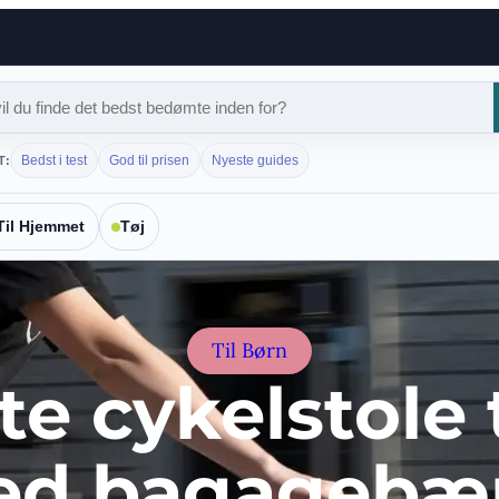
Bedst i test
God til prisen
Nyeste guides
T:
Til Hjemmet
Tøj
Til Børn
e cykelstole t
d bagagebæ