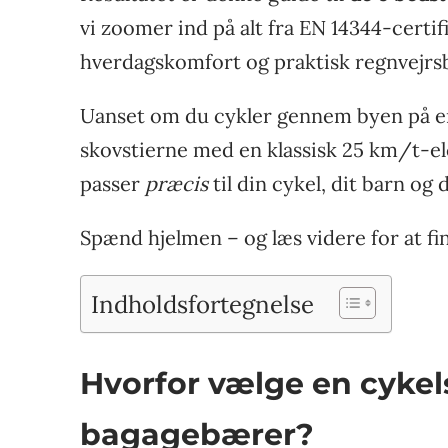
vi zoomer ind på alt fra EN 14344-certif
hverdags­komfort og praktisk regnvejrs
Uanset om du cykler gennem byen på en
skovstierne med en klassisk 25 km/t-elc
passer
præcis
til din cykel, dit barn og
Spænd hjelmen – og læs videre for at fi
Indholdsfortegnelse
Hvorfor vælge en cykels
bagagebærer?