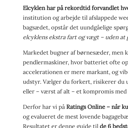
Elcyklen har på rekordtid forvandlet h
institution og arbejde til afslappede w
bagsædet, opstår det uundgåelige spør
elcyklens ekstra fart og vægt – uden 
Markedet bugner af børnesæder, men ku
pendlermaskiner, hvor batteriet ofte o
accelerationen er mere markant, og vi
udstyr. Vælger du forkert, risikerer d
eller – værst af alt – et kompromis med
Derfor har vi på
Ratings Online – når k
og evalueret de mest lovende bagageb
Resultatet er denne guide til
de 6 bedst