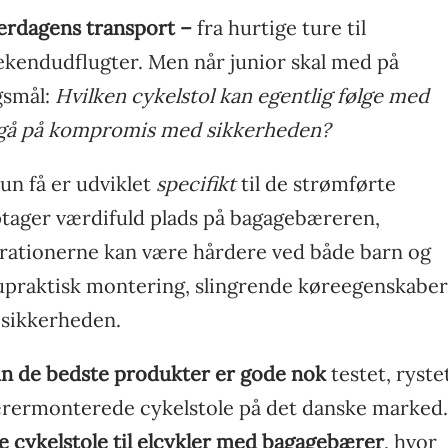
verdagens transport –
fra hurtige ture til
eekendudflugter. Men når junior skal med på
gsmål:
Hvilken cykelstol kan egentlig følge med
at gå på kompromis med sikkerheden?
n få er udviklet
specifikt
til de strømførte
ptager værdifuld plads på bagagebæreren,
brationerne kan være hårdere ved både barn og
u upraktisk montering, slingrende køreegenskaber
 sikkerheden.
un de bedste produkter er gode nok
testet, ryste
ærermonterede cykelstole på det danske marked.
e cykelstole til elcykler med bagagebærer
, hvor