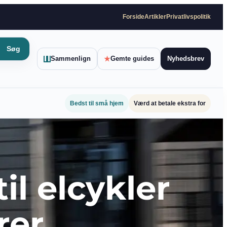
Forside
Artikler
Privatlivspolitik
Søg
Sammenlign
★
Gemte guides
Nyhedsbrev
Bedst til små hjem
Værd at betale ekstra for
il elcykler
rer