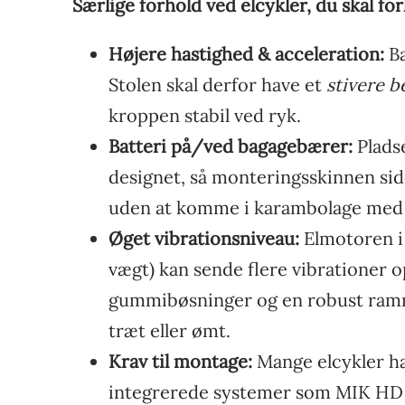
Særlige forhold ved elcykler, du skal forh
Højere hastighed & acceleration:
Ba
Stolen skal derfor have et
stivere b
kroppen stabil ved ryk.
Batteri på/ved bagagebærer:
Pladse
designet, så monteringsskinnen si
uden at komme i karambolage med st
Øget vibrationsniveau:
Elmotoren i 
vægt) kan sende flere vibrationer
gummibøsninger og en robust ramme
træt eller ømt.
Krav til montage:
Mange elcykler ha
integrerede systemer som MIK HD e