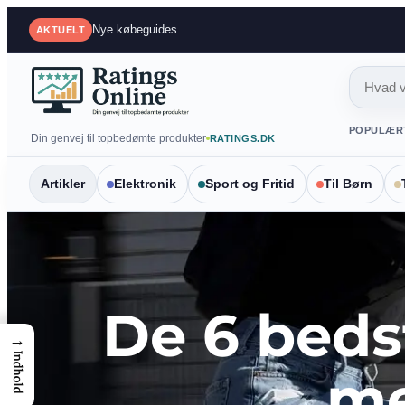
Spring
Mest sammenlignede produkter
AKTUELT
til
indhold
POPULÆR
Din genvej til topbedømte produkter
RATINGS.DK
Artikler
Elektronik
Sport og Fritid
Til Børn
De 6 bedst
→
Indhold
me