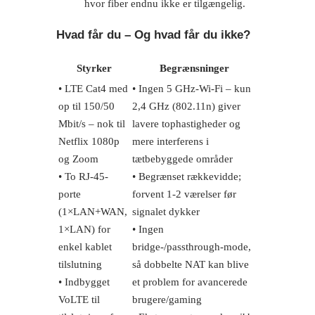
hvor fiber endnu ikke er tilgængelig.
Hvad får du – Og hvad får du ikke?
Styrker
Begrænsninger
• LTE Cat4 med
• Ingen 5 GHz-Wi-Fi – kun
op til 150/50
2,4 GHz (802.11n) giver
Mbit/s – nok til
lavere tophastigheder og
Netflix 1080p
mere interferens i
og Zoom
tætbebyggede områder
• To RJ-45-
• Begrænset rækkevidde;
porte
forvent 1-2 værelser før
(1×LAN+WAN,
signalet dykker
1×LAN) for
• Ingen
enkel kablet
bridge-/passthrough-mode,
tilslutning
så dobbelte NAT kan blive
• Indbygget
et problem for avancerede
VoLTE til
brugere/gaming