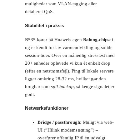
muligheder som VLAN-tagging eller
detaljeret QoS.
Stabilitet i praksis
B535 kører på Huaweis egen
Balong-chipset
og er kendt for lav varmeudvikling og solide
session-tider. Over en månedlig stresstest med
20+ enheder oplevede vi kun ét enkelt drop
(efter en netstrømsfejl). Ping til lokale servere
ligger omkring 28-32 ms, hvilket gør den
brugbar som
spil-backup
, så længe signalet er
godt.
Netværksfunktioner
Bridge / passthrough:
Muligt via web-
UI (”Hilink modemsætning”) –
overfører offentlig IP til én udvalgt