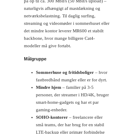
på op til ca. 300 Mbit/s (50 Mbit/s upload) –
naturligvis afhængigt af mastdækning og
netværksbelastning. Til daglig surfing,
streaming og videomøder i sommerhuset eller
det mindre kontor leverer MR600 et stabilt
backbone, hvor mange billigere Cat4-
modeller må give fortabt.
Målgruppe
Sommerhuse og fritidsboliger
– hvor
fastbredbånd mangler eller er for dyrt.
Mindre hjem
– familier på 3-5
personer, der streamer i HD/4K, bruger
smart-home-gadgets og har et par
gaming-enheder.
SOHO-kontorer
– freelancere eller
små teams, der har brug for en stabil
LTE-backup eller primær forbindelse