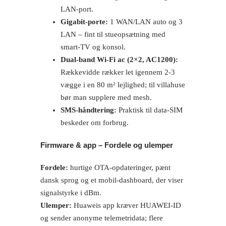
LAN-port.
Gigabit-porte:
1 WAN/LAN auto og 3
LAN – fint til stueopsætning med
smart-TV og konsol.
Dual-band Wi-Fi ac (2×2, AC1200):
Rækkevidde rækker let igennem 2-3
vægge i en 80 m² lejlighed; til villahuse
bør man supplere med mesh.
SMS-håndtering:
Praktisk til data-SIM
beskeder om forbrug.
Firmware & app – Fordele og ulemper
Fordele:
hurtige OTA-opdateringer, pænt
dansk sprog og et mobil-dashboard, der viser
signalstyrke i dBm.
Ulemper:
Huaweis app kræver HUAWEI-ID
og sender anonyme telemetridata; flere