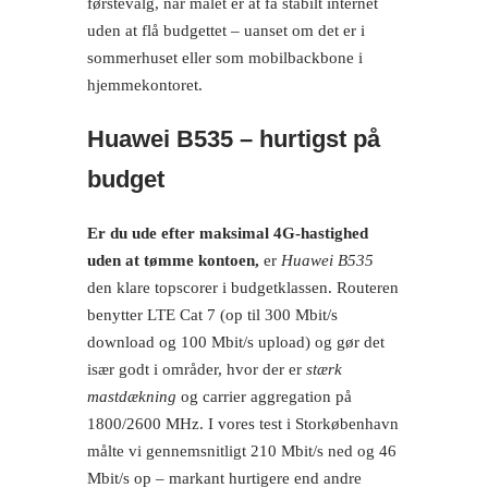
førstevalg, når målet er at få stabilt internet
uden at flå budgettet – uanset om det er i
sommerhuset eller som mobilbackbone i
hjemmekontoret.
Huawei B535 – hurtigst på
budget
Er du ude efter maksimal 4G-hastighed
uden at tømme kontoen,
er
Huawei B535
den klare topscorer i budgetklassen. Routeren
benytter LTE Cat 7 (op til 300 Mbit/s
download og 100 Mbit/s upload) og gør det
især godt i områder, hvor der er
stærk
mastdækning
og carrier aggregation på
1800/2600 MHz. I vores test i Storkøbenhavn
målte vi gennemsnitligt 210 Mbit/s ned og 46
Mbit/s op – markant hurtigere end andre