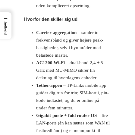
uden kompliceret opsætning.
→
Hvorfor den skiller sig ud
Indhold
Carrier aggregation
– samler to
frekvensbånd og giver højere peak-
hastigheder, selv i byområder med
belastede master.
AC1200 Wi-Fi
– dual-band 2,4 + 5
GHz med MU-MIMO sikrer fin
dækning til hverdagens enheder.
Tether-appen
– TP-Links mobile app
guider dig trin for trin; SIM-kort i, pin-
kode indtastet, og du er online på
under fem minutter.
Gigabit-porte + fuld router-OS
– fire
LAN-porte (én kan sættes som WAN til
fastbredbånd) og et menupunkt til