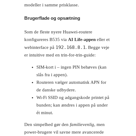
modeller i samme prisklasse.
Brugerflade og opsætning
Som de fleste nyere Huawei-routere
konfigureres B535 via
AI Life-appen
eller et
192.168.8.1
webinterface på
. Begge veje
er intuitive med en trin-for-trin-guide:
SIM-kort i – ingen PIN behøves (kan
slås fra i appen).
Routeren vælger automatisk APN for
de danske udbydere.
Wi-Fi SSID og adgangskode printet på
bunden; kan ændres i appen på under
ét minut.
Den simpelhed gør den
familievenlig
, men
power-brugere vil savne mere avancerede