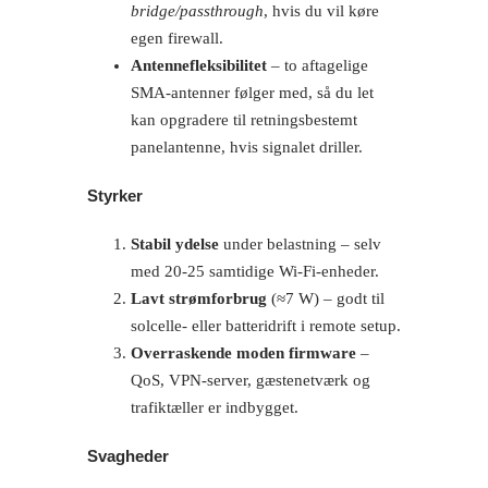
bridge/passthrough
, hvis du vil køre
egen firewall.
Antennefleksibilitet
– to aftagelige
SMA-antenner følger med, så du let
kan opgradere til retningsbestemt
panelantenne, hvis signalet driller.
Styrker
Stabil ydelse
under belastning – selv
med 20-25 samtidige Wi-Fi-enheder.
Lavt strømforbrug
(≈7 W) – godt til
solcelle- eller batteridrift i remote setup.
Overraskende moden firmware
–
QoS, VPN-server, gæstenetværk og
trafiktæller er indbygget.
Svagheder