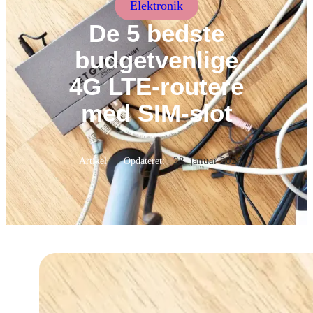
Elektronik
De 5 bedste
budgetvenlige
4G LTE-routere
med SIM-slot
28. januar 2026
Artikel
Opdateret: