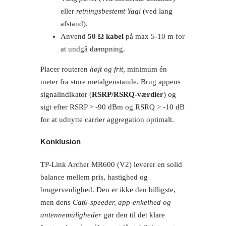
eller
retningsbestemt Yagi
(ved lang
afstand).
Anvend
50 Ω kabel
på max 5-10 m for
at undgå dæmpning.
Placer routeren
højt og frit
, minimum én
meter fra store metalgenstande. Brug appens
signalindikator (
RSRP/RSRQ-værdier
) og
sigt efter RSRP > -90 dBm og RSRQ > -10 dB
for at udnytte carrier aggregation optimalt.
Konklusion
TP-Link Archer MR600 (V2) leverer en solid
balance mellem pris, hastighed og
brugervenlighed. Den er ikke den billigste,
men dens
Cat6-speeder, app-enkelhed og
antennemuligheder
gør den til det klare