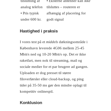
tilslutning af
• Eksterne antenner kan
ikke
analog telefon
tilsluttes – routeren er
• Pris typisk
afhængig af placering for
under 600 kr.
godt signal
Hastighed i praksis
I vores test på et
middels
dækningsområde i
København leverede 4G06 mellem 25-45
Mbit/s ned og 10-20 Mbit/s op. Det er ikke
raketfart, men nok til streaming, mail og
sociale medier for et par brugere ad gangen.
Uploaden er dog presset til større
filoverførsler eller cloud-backup, og ping
tider på 35-50 ms gør den mindre oplagt til
kompetitiv onlinespil.
Konklusion