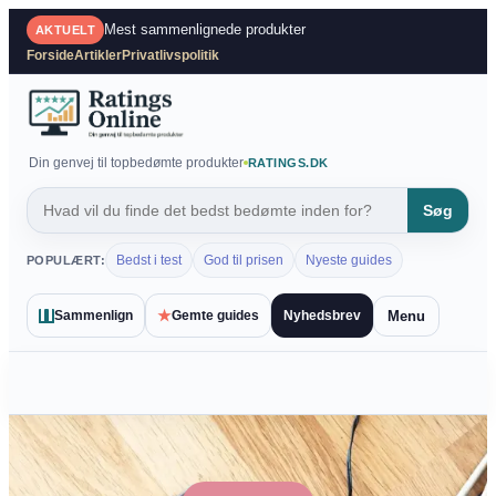
Spring
Mest sammenlignede produkter
AKTUELT
til
Forside
Artikler
Privatlivspolitik
indhold
Din genvej til topbedømte produkter
RATINGS.DK
Søg
Bedst i test
God til prisen
Nyeste guides
POPULÆRT:
★
Menu
Sammenlign
Gemte guides
Nyhedsbrev