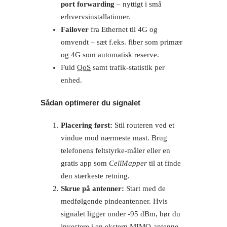
port forwarding
– nyttigt i små
erhvervsinstallationer.
Failover
fra Ethernet til 4G og
omvendt – sæt f.eks. fiber som primær
og 4G som automatisk reserve.
Fuld
QoS
samt trafik-statistik per
enhed.
Sådan optimerer du signalet
Placering først:
Stil routeren ved et
vindue mod nærmeste mast. Brug
telefonens feltstyrke-måler eller en
gratis app som
CellMapper
til at finde
den stærkeste retning.
Skrue på antenner:
Start med de
medfølgende pindeantenner. Hvis
signalet ligger under ‑95 dBm, bør du
investere i en ekstern MIMO-antenne