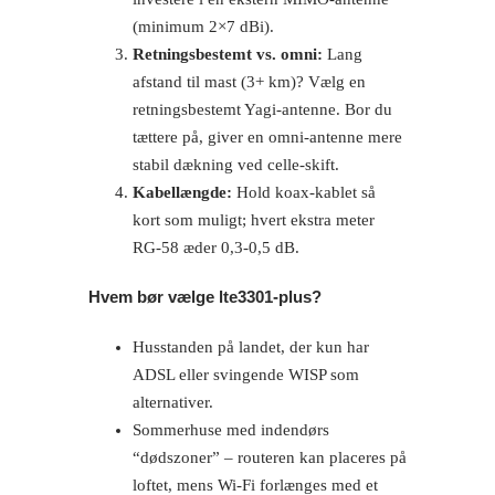
(minimum 2×7 dBi).
Retningsbestemt vs. omni:
Lang
afstand til mast (3+ km)? Vælg en
retningsbestemt Yagi-antenne. Bor du
tættere på, giver en omni-antenne mere
stabil dækning ved celle-skift.
Kabellængde:
Hold koax-kablet så
kort som muligt; hvert ekstra meter
RG-58 æder 0,3-0,5 dB.
Hvem bør vælge lte3301-plus?
Husstanden på landet, der kun har
ADSL eller svingende WISP som
alternativer.
Sommerhuse med indendørs
“dødszoner” – routeren kan placeres på
loftet, mens Wi-Fi forlænges med et