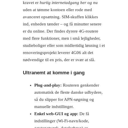
kravet er
hurtig internetadgang her og nu
uden at tømme kontoen eller rode med
avanceret opsætning. SIM-skuffen klikkes
ind, enheden tænder – og få minutter senere
er du online. Der findes dyrere 4G-routere
med flere funktioner, men i små lejligheder,
studieboliger eller som midlertidig løsning i et
renoveringsprojekt leverer 4G06 alt det
nødvendige til en pris, der er svær at slå.
Ultranemt at komme i gang
Plug-and-play:
Routeren genkender
automatisk de fleste danske udbydere,
så du slipper for APN-søgning og
manuelle indstillinger.
Enkel web-GUI og app:
De få
indstillinger (Wi-Fi-navn/kode,
gæstenetværk, dataforbrug) er