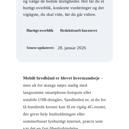
og vælge de bedste muligheder. Her får du et
hurtigt overblik, konkrete vurderinger og det
vigtigste, du skal vide, før du går videre.
Hurtigt overblik
Redaktionelt kurateret
28. januar 2026
Senest opdateret:
Mobilt bredbånd er blevet hvermandseje
–
men alt for mange nøjes stadig med
langsomme smartphone-hotspots eller
ustabile USB-dongles. Sandheden er, at du for
få hundrede kroner kan få en
rigtig
4G-router,
der giver hele husholdningen eller
sommerhuset lynhurtigt internet, præcis som
var det en fast fiberforbindelse.