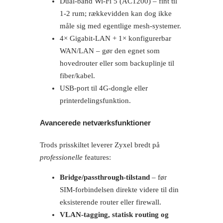
Dual-band Wi-Fi 5 (AC1200) – fint til
1-2 rum; rækkevidden kan dog ikke
måle sig med egentlige mesh-systemer.
4× Gigabit-LAN + 1× konfigurerbar
WAN/LAN – gør den egnet som
hovedrouter eller som backuplinje til
fiber/kabel.
USB-port til 4G-dongle eller
printerdelingsfunktion.
Avancerede netværksfunktioner
Trods prisskiltet leverer Zyxel bredt på
professionelle
features:
Bridge/passthrough-tilstand
– før
SIM-forbindelsen direkte videre til din
eksisterende router eller firewall.
VLAN-tagging, statisk routing og