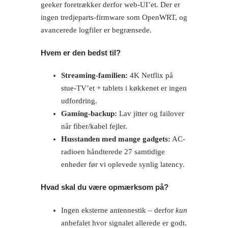
geeker foretrækker derfor web-UI’et. Der er
ingen tredjeparts-firmware som OpenWRT, og
avancerede logfiler er begrænsede.
Hvem er den bedst til?
Streaming-familien:
4K Netflix på
stue-TV’et + tablets i køkkenet er ingen
udfordring.
Gaming-backup:
Lav jitter og failover
når fiber/kabel fejler.
Husstanden med mange gadgets:
AC-
radioen håndterede 27 samtidige
enheder før vi oplevede synlig latency.
Hvad skal du være opmærksom på?
Ingen eksterne antennestik – derfor
kun
anbefalet hvor signalet allerede er godt.