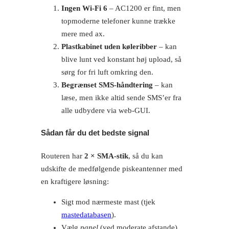
Ingen Wi-Fi 6
– AC1200 er fint, men
topmoderne telefoner kunne trække
mere med ax.
Plastkabinet uden køleribber
– kan
blive lunt ved konstant høj upload, så
sørg for fri luft omkring den.
Begrænset SMS-håndtering
– kan
læse, men ikke altid sende SMS’er fra
alle udbydere via web-GUI.
Sådan får du det bedste signal
Routeren har
2 × SMA-stik
, så du kan
udskifte de medfølgende piskeantenner med
en kraftigere løsning:
Sigt mod nærmeste mast (tjek
mastedatabasen
).
Vælg
panel
(ved moderate afstande)