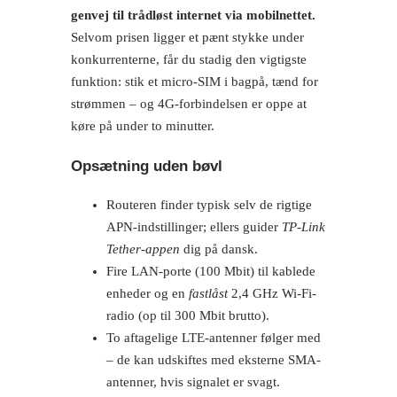
genvej til trådløst internet via mobilnettet.
Selvom prisen ligger et pænt stykke under
konkurrenterne, får du stadig den vigtigste
funktion: stik et micro-SIM i bag­på, tænd for
strømmen – og 4G-forbindelsen er oppe at
køre på under to minutter.
Opsætning uden bøvl
Routeren finder typisk selv de rigtige
APN-indstillinger; ellers guider
TP-Link
Tether-appen
dig på dansk.
Fire LAN-porte (100 Mbit) til kablede
enheder og en
fastlåst
2,4 GHz Wi-Fi-
radio (op til 300 Mbit brutto).
To aftagelige LTE-antenner følger med
– de kan udskiftes med eksterne SMA-
antenner, hvis signalet er svagt.